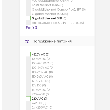
40GigabitEthernet QSFP+ (0)
FastEthernet RJ45 (0)
GigabitEthernet Combo RJ45/SFP (0)
GigabitEthernet RJ45 (0)
GigabitEthernet SFP (6)
Нет выделенных Uplink-портов (0)
Ещё 3
Напряжение питания
~220V AC (3)
10-30V DC (0)
100-240 VAC (0)
100-240V AC (0)
110-220V AC (0)
110-240V AC (0)
12-57V DC (0)
12V DC (0)
18-30V DC (0)
220-240 В (0)
220V AC (3)
24V DC (0)
2x ~220VAC (0)