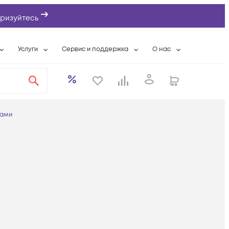
ризуйтесь
Услуги
Сервис и поддержка
О нас
ты
Wi-Fi «под ключ»
Гарантийное обслуживание
О компании
вки
Расширенная гарантия
Разовые выездные работы
Контактная информаци
а
Системная интеграция
Сервисные контракты
Банковские реквизиты
тами
еты
Сервисный центр
Партнеры
оддержка
Техническая поддержка
Новости
Условия оказания услуг
ы