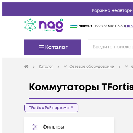
Корзина неавтори
Ташкент
+998 55 508 06 60
Онл
Каталог
Каталог
Сетевое оборудование
К
Коммутаторы TFortis
TFortis с PoE портами
Фильтры