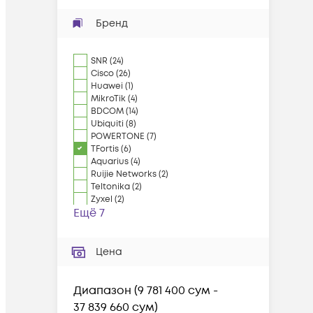
Бренд
SNR
(
24
)
Cisco
(
26
)
Huawei
(
1
)
MikroTik
(
4
)
BDCOM
(
14
)
Ubiquiti
(
8
)
POWERTONE
(
7
)
TFortis
(
6
)
Aquarius
(
4
)
Ruijie Networks
(
2
)
Teltonika
(
2
)
Zyxel
(
2
)
Ещё 7
Цена
Диапазон
(
9 781 400 сум -
37 839 660 сум
)