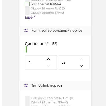
40GigabitEthernet QSFP+ (0)
FastEthernet RJ45 (6)
GigabitEthernet RJ45 (0)
GigabitEthernet SFP (0)
Ещё 4
Количество основных портов
Диапазон
(
4 - 52
)
Тип Uplink портов
100GigabitEthernet QSFP28 (0)
10GigabitEthernet SFP+ (0)