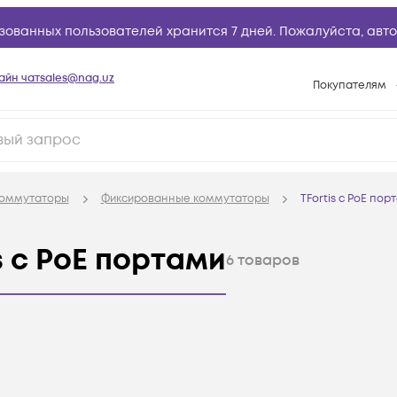
зованных пользователей хранится 7 дней. Пожалуйста,
авто
айн чат
sales@nag.uz
Покупателям
Способы опла
Условия доста
Возврат товар
оммутаторы
Фиксированные коммутаторы
TFortis с PoE пор
Вопросы и отв
Техническая п
 с PoE портами
6
товаров
База знаний
Конфигуратор