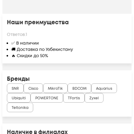
Наши преимущества
Ответов:
1
✅ В наличии
🚚 Доставка по Узбекистану
🔥 Скидки до 50%
Бренды
SNR
Cisco
MikroTik
BDCOM
Aquarius
Ubiquiti
POWERTONE
TFortis
Zyxel
Teltonika
Наличие в филиалах