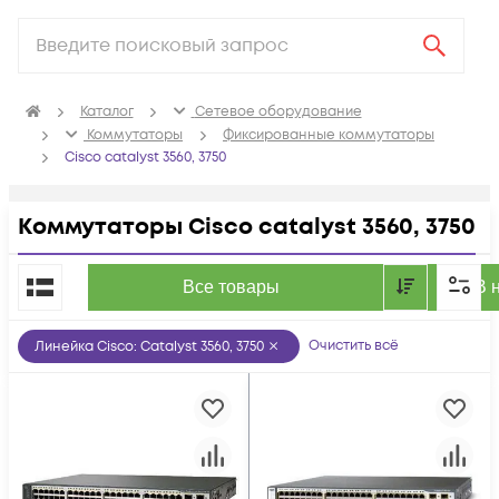
Каталог
Сетевое оборудование
Коммутаторы
Фиксированные коммутаторы
Cisco catalyst 3560, 3750
Коммутаторы Cisco catalyst 3560, 3750
По популярности
Все товары
В 
Очистить всё
Линейка Cisco
:
Catalyst 3560, 3750