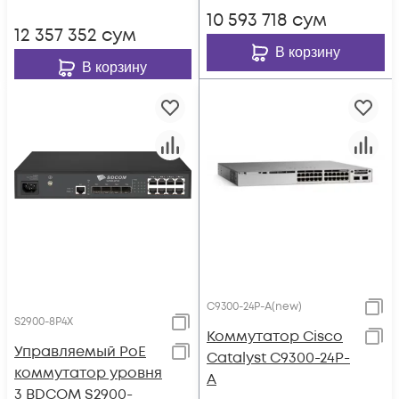
~220V AC
10 593 718
сум
~220V AC
12 357 352
сум
В корзину
В корзину
C9300-24P-A(new)
S2900-8P4X
Коммутатор Cisco
Управляемый PoE
Catalyst C9300-24P-
коммутатор уровня
A
3 BDCOM S2900-