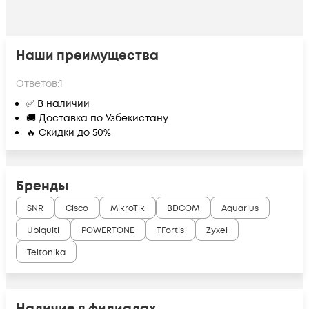
Наши преимущества
Ответов:
1
✅ В наличии
🚚 Доставка по Узбекистану
🔥 Скидки до 50%
Бренды
SNR
Cisco
MikroTik
BDCOM
Aquarius
Ubiquiti
POWERTONE
TFortis
Zyxel
Teltonika