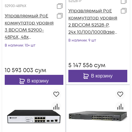
S2528-P
S2900-48P6X
Управляемый PoE
Управляемый PoE
коммутатор уровня
коммутатор уровня
2 BDCOM S2528-P,
3 BDCOM S2900-
24x 10/100/1000Base-
48P6X, 48x
T PoE 802.3af/at до
В наличии
: 9 шт
10/100/1000Base-T
В наличии
: 10+ шт
370W, 4x combo 1G
PoE 802.3af/at до
SFP/RJ45, 220VAC
740W, 6x 1/10GE SFP+,
5 147 556
сум
220VAC + 44-57VDC
10 593 003
сум
В корзину
В корзину