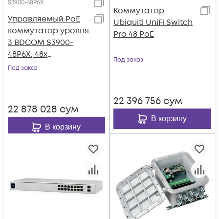
S3900-48P6X
Коммутатор
Управляемый PoE
Ubiquiti UniFi Switch
коммутатор уровня
Pro 48 PoE
3 BDCOM S3900-
48P6X, 48x
Под заказ
10/100/1000BaseT
Под заказ
PoE 802.3af/at до
740W, 6x 1/10GE SFP+,
22 396 756
сум
Hot Swap БП 1+1
22 878 028
сум
В корзину
В корзину