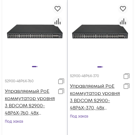
S2900-48P6X-370
S2900-48P6X-760
Управляемый PoE
Управляемый PoE
коммутатор уровня
коммутатор уровня
3 BDCOM S2900-
3 BDCOM S2900-
48P6X-370, 48x
48P6X-760, 48x
10/100/1000Base-T
Под заказ
10/100/1000Base-T
Под заказ
PoE 802.3af/at до
PoE 802.3af/at до
370W, 6x 1/10GE SFP+,
760W, 6x 1/10GE SFP+,