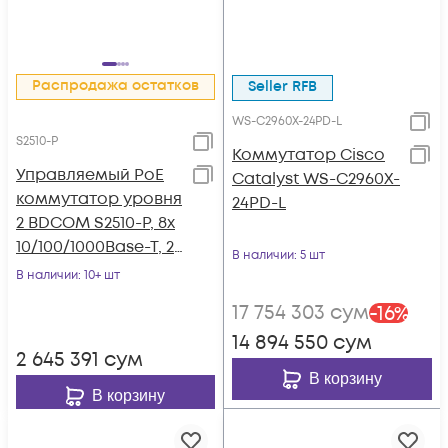
Распродажа остатков
Seller RFB
WS-C2960X-24PD-L
S2510-P
Коммутатор Cisco
Управляемый PoE
Catalyst WS-C2960X-
коммутатор уровня
24PD-L
2 BDCOM S2510-P, 8x
10/100/1000Base-T, 2x
В наличии
: 5 шт
100/1000BASE-X
В наличии
: 10+ шт
(SFP), PoE 802.3af/at
17 754 303
сум
-
16
%
до 130W, 220VAC
14 894 550
сум
2 645 391
сум
В корзину
В корзину