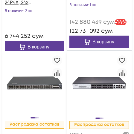
24P4X, 24x
В наличии
: 1 шт
10/100/1000Base-T
В наличии
: 2 шт
PoE 802.3af/at до
142 880 439
сум
-
14
%
370W, 4x 1/10GE SFP+,
122 731 092
сум
220VAC + 36-72VDC
6 744 252
сум
В корзину
В корзину
Распродажа остатков
Распродажа остатков