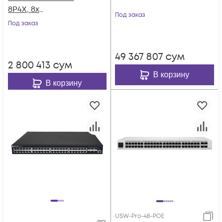
8P4X, 8x
Под заказ
10/100/1000Base-T
Под заказ
PoE 802.3af/at до
125W, 4x 1/10GE SFP+,
49 367 807
сум
~220V AC
2 800 413
сум
В корзину
В корзину
USW-Pro-48-POE