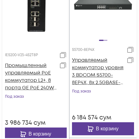
S5700-8EP4X
IES200-V25-4S2T8P
Управляемый
Промышленный
коммутатор уровня
управляемый PoE
3 BDCOM S5700-
коммутатор L2+, 8
8EP4X, 8x 2.5GBASE-Т
порта GE PoE 240W
PoE 802.3af/at/bt до
Под заказ
+ 4 GE + 2 порта
Под заказ
370W, 4x 1/10GE SFP+,
uplink GE SFP
~220V AC
6 184 574
сум
3 986 734
сум
В корзину
В корзину