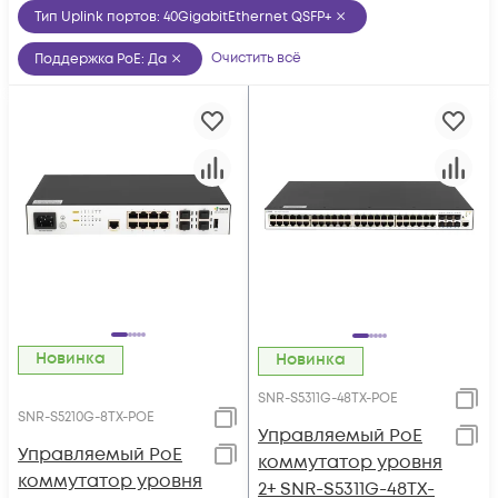
Тип Uplink портов
:
40GigabitEthernet QSFP+
Очистить всё
Поддержка PoE
:
Да
Новинка
Новинка
SNR-S5311G-48TX-POE
SNR-S5210G-8TX-POE
Управляемый PoE
Управляемый PoE
коммутатор уровня
коммутатор уровня
2+ SNR-S5311G-48TX-