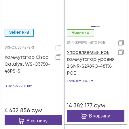
Seller RFB
Новинка
SNR-S2989G-48TX-POE
WS-C3750-48PS-S
Управляемый PoE
Коммутатор Cisco
коммутатор уровня
Catalyst WS-C3750-
2 SNR-S2989G-48TX-
48PS-S
POE
Транзит
: 10+ шт
В наличии
: 6 шт
14 382 177
сум
4 432 856
сум
В корзину
В корзину