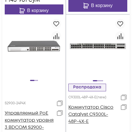
1 143 901
сум
В корзину
В корзину
Распродажа
C9300L-48P-4X-E(new)
S2900-24P4X
Коммутатор Cisco
Управляемый PoE
Catalyst C9300L-
коммутатор уровня
48P-4X-E
3 BDCOM S2900-