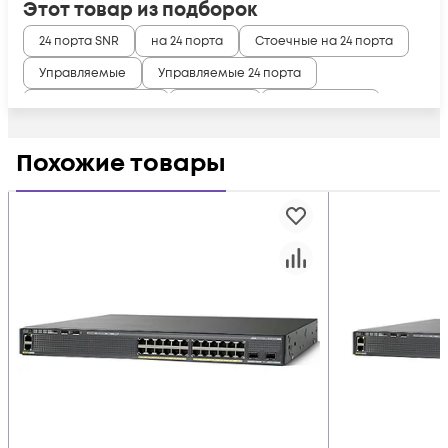
Этот товар из подборок
24 порта SNR
на 24 порта
Стоечные на 24 порта
Управляемые
Управляемые 24 порта
Управляемые SNR
Уровня L2
L2 на 24 порта
RJ45 ERPS
RJ45 MSTP
RJ45 RSTP
RJ45 STP
Похожие товары
SFP Коммутатор