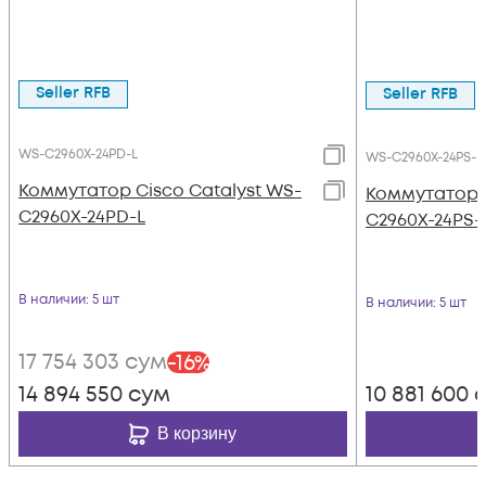
Seller RFB
Seller RFB
WS-C2960X-24PD-L
WS-C2960X-24PS-L
Коммутатор Cisco Catalyst WS-
Коммутатор C
C2960X-24PD-L
C2960X-24PS-
В наличии
: 5 шт
В наличии
: 5 шт
17 754 303
сум
-
16
%
14 894 550
сум
10 881 600
с
В корзину