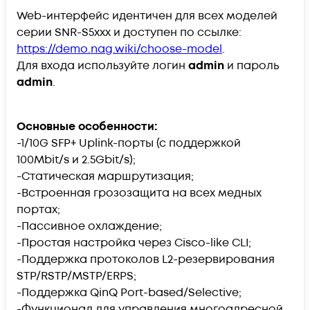
Web-интерфейс идентичен для всех моделей
серии SNR-S5xxx и доступен по ссылке:
https://demo.nag.wiki/choose-model
.
Для входа используйте логин
admin
и пароль
admin
.
Основные особенности:
-1/10G SFP+ Uplink-порты (с поддержкой
100Mbit/s и 2.5Gbit/s);
-Статическая маршрутизация;
-Встроенная грозозащита на всех медных
портах;
-Пассивное охлаждение;
-Простая настройка через Cisco-like CLI;
-Поддержка протоколов L2-резервирования
STP/RSTP/MSTP/ERPS;
-Поддержка QinQ Port-based/Selective;
-Функционал для управления многоадресной