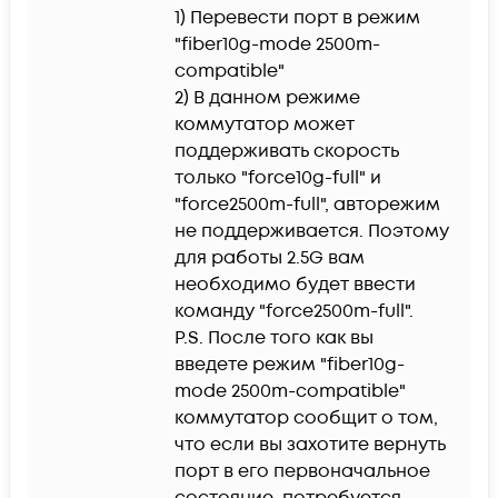
1) Перевести порт в режим 
"fiber10g-mode 2500m-
compatible"

2) В данном режиме 
коммутатор может 
поддерживать скорость 
только "force10g-full" и 
"force2500m-full", авторежим 
не поддерживается. Поэтому 
для работы 2.5G вам 
необходимо будет ввести 
команду "force2500m-full".

P.S. После того как вы 
введете режим "fiber10g-
mode 2500m-compatible" 
коммутатор сообщит о том, 
что если вы захотите вернуть 
порт в его первоначальное 