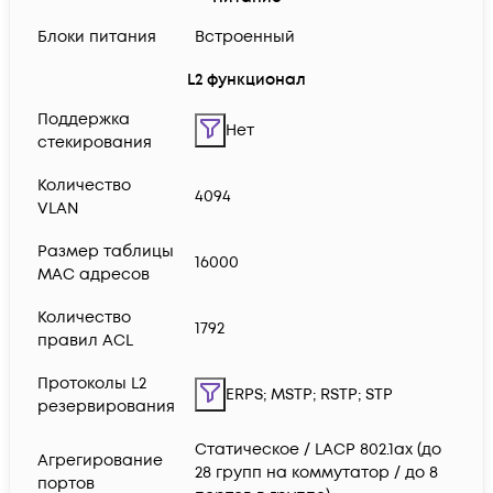
Блоки питания
Встроенный
L2 функционал
Поддержка
Нет
стекирования
Количество
4094
VLAN
Размер таблицы
16000
MAC адресов
Количество
1792
правил ACL
Протоколы L2
ERPS; MSTP; RSTP; STP
резервирования
Статическое / LACP 802.1ax (до
Агрегирование
28 групп на коммутатор / до 8
портов