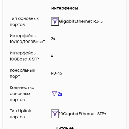
Интерфейсы
Тип основных
GigabitEthernet RJ45
портов
Интерфейсы
24
10/100/1000BaseT
Интерфейсы
4
10GBase-X SFP+
Консольный
RJ-45
порт
Количество
24
основных
портов
Тип Uplink
10GigabitEthernet SFP+
портов
Питание