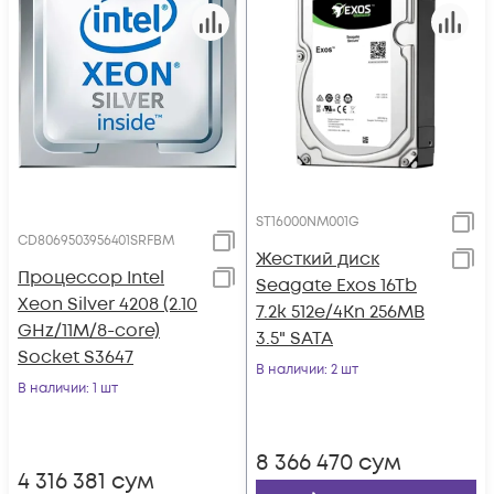
ST16000NM001G
CD8069503956401SRFBM
Жесткий диск
Процессор Intel
Seagate Exos 16Tb
Xeon Silver 4208 (2.10
7.2k 512e/4Kn 256MB
GHz/11M/8-core)
3.5" SATA
Socket S3647
В наличии
: 2 шт
В наличии
: 1 шт
8 366 470
сум
4 316 381
сум