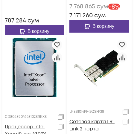
7 768 865
сум
-
8
%
7 171 260
сум
787 284
сум
В корзину
В корзину
LRES1014PF-2QSFP28
CD8068904658102SRKXS
Сетевая карта LR-
Процессор Intel
Link 2 порта