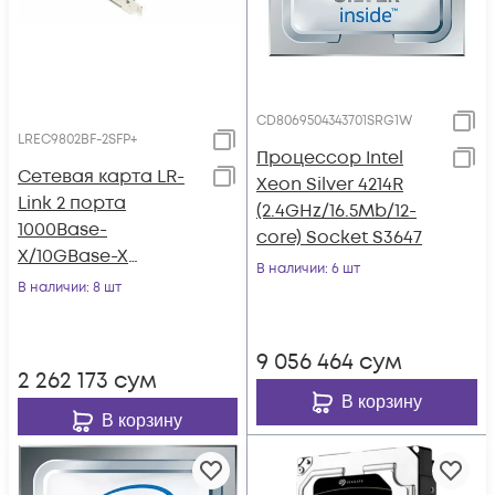
CD8069504343701SRG1W
LREC9802BF-2SFP+
Процессор Intel
Сетевая карта LR-
Xeon Silver 4214R
Link 2 порта
(2.4GHz/16.5Mb/12-
1000Base-
core) Socket S3647
X/10GBase-X
В наличии
: 6 шт
LREC9802BF-2SFP+
В наличии
: 8 шт
9 056 464
сум
2 262 173
сум
В корзину
В корзину