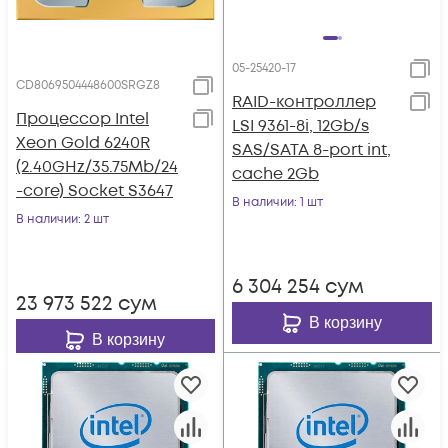
05-25420-17
CD8069504448600SRGZ8
RAID-контроллер
Процессор Intel
LSI 9361-8i, 12Gb/s
Xeon Gold 6240R
SAS/SATA 8-port int,
(2.40GHz/35.75Mb/24
cache 2Gb
-core) Socket S3647
В наличии
: 1 шт
В наличии
: 2 шт
6 304 254
сум
23 973 522
сум
В корзину
В корзину