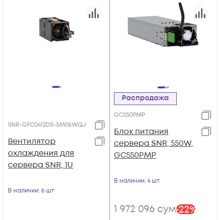
Распродажа
GC550PMP
SNR-GFC0412DS-SM06WQJ
Блок питания
Вентилятор
сервера SNR, 550W,
охлаждения для
GC550PMP
сервера SNR, 1U
В наличии
: 4 шт
В наличии
: 6 шт
1 972 096
сум
-
22
%