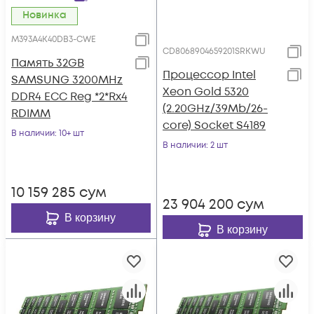
Новинка
M393A4K40DB3-CWE
CD8068904659201SRKWU
Память 32GB
Процессор Intel
SAMSUNG 3200MHz
Xeon Gold 5320
DDR4 ECC Reg *2*Rx4
(2.20GHz/39Mb/26-
RDIMM
core) Socket S4189
В наличии
: 10+ шт
В наличии
: 2 шт
10 159 285
сум
23 904 200
сум
В корзину
В корзину