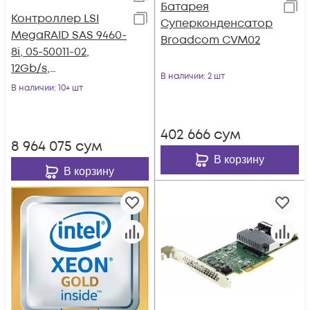
Батарея
Контроллер LSI
Суперконденсатор
MegaRAID SAS 9460-
Broadcom CVM02
8i, 05-50011-02,
12Gb/s,
В наличии
: 2 шт
SAS/SATA/NVMe 8-
В наличии
: 10+ шт
port int
402 666
сум
8 964 075
сум
В корзину
В корзину