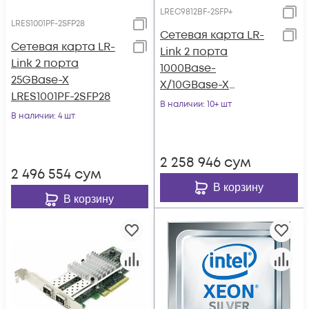
LREC9812BF-2SFP+
LRES1001PF-2SFP28
Сетевая карта LR-
Сетевая карта LR-
Link 2 порта
Link 2 порта
1000Base-
25GBase-X
X/10GBase-X
LRES1001PF-2SFP28
LREC9812BF-2SFP+
В наличии
: 10+ шт
В наличии
: 4 шт
2 258 946
сум
2 496 554
сум
В корзину
В корзину