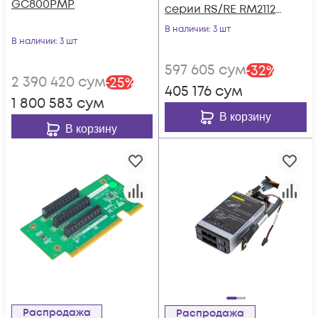
GC800PMP
серии RS/RE RM2112-
PCIEIB1 PCBA VER.B
В наличии
: 3 шт
В наличии
: 3 шт
597 605
сум
-
32
%
2 390 420
сум
-
25
%
405 176
сум
1 800 583
сум
В корзину
В корзину
Распродажа
Распродажа