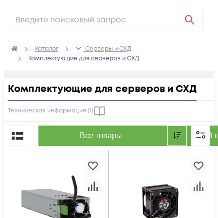
Каталог
Серверы и СХД
Комплектующие для серверов и СХД
Комплектующие для серверов и СХД
Техническая информация (
1
)
По популярности
Все товары
В 