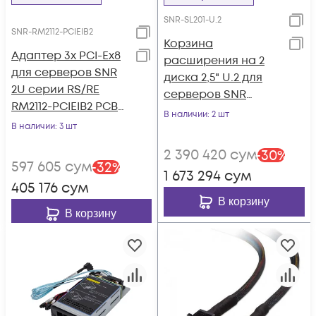
SNR-SL201-U.2
SNR-RM2112-PCIEIB2
Корзина
Адаптер 3x PCI-Ex8
расширения на 2
для серверов SNR
диска 2,5" U.2 для
2U серии RS/RE
серверов SNR
RM2112-PCIEIB2 PCBA
серии RS/RE
В наличии
: 2 шт
VER.B
В наличии
: 3 шт
2 390 420
сум
-
30
%
597 605
сум
-
32
%
1 673 294
сум
405 176
сум
В корзину
В корзину