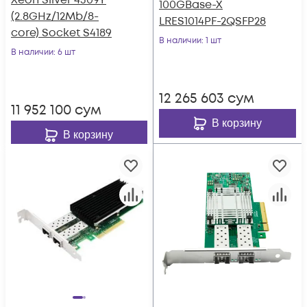
Xeon Silver 4309Y
100GBase-X
(2.8GHz/12Mb/8-
LRES1014PF-2QSFP28
core) Socket S4189
В наличии
: 1 шт
В наличии
: 6 шт
12 265 603
сум
11 952 100
сум
В корзину
В корзину