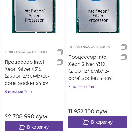
CD8068904657901SRKXN
CD8068904656601SRKXH
Процессор Intel
Процессор Intel
Xeon Silver 4310
Xeon Silver 4316
(2.10GHz/18Mb/12-
(2.30GHz/30Mb/20-
core) Socket S4189
core) Socket S4189
В наличии
: 4 шт
В наличии
: 4 шт
11 952 100
сум
22 708 990
сум
В корзину
В корзину