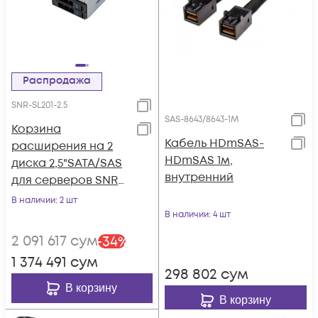
Распродажа
SNR-SL201-2.5
SAS-8643/8643-1M
Корзина
Кабель HDmSAS-
расширения на 2
HDmSAS 1м,
диска 2,5"SATA/SAS
внутренний
для серверов SNR
серии RS/RE
В наличии
: 2 шт
В наличии
: 4 шт
2 091 617
сум
-
34
%
1 374 491
сум
298 802
сум
В корзину
В корзину