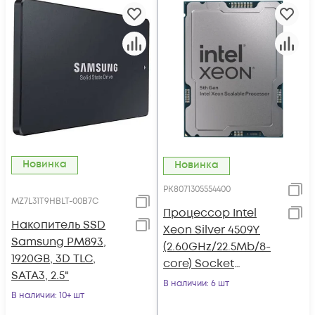
Новинка
Новинка
PK8071305554400
MZ7L31T9HBLT-00B7C
Процессор Intel
Накопитель SSD
Xeon Silver 4509Y
Samsung PM893,
(2.60GHz/22.5Mb/8-
1920GB, 3D TLC,
core) Socket
SATA3, 2.5"
LGA4677
В наличии
: 6 шт
В наличии
: 10+ шт