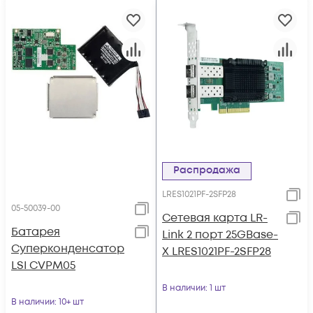
Распродажа
LRES1021PF-2SFP28
05-50039-00
Сетевая карта LR-
Батарея
Link 2 порт 25GBase-
Суперконденсатор
X LRES1021PF-2SFP28
LSI CVPM05
В наличии
: 1 шт
В наличии
: 10+ шт