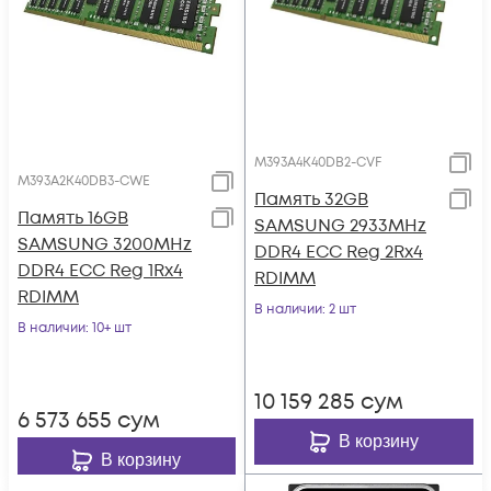
M393A4K40DB2-CVF
M393A2K40DB3-CWE
Память 32GB
Память 16GB
SAMSUNG 2933MHz
SAMSUNG 3200MHz
DDR4 ECC Reg 2Rx4
DDR4 ECC Reg 1Rx4
RDIMM
RDIMM
В наличии
: 2 шт
В наличии
: 10+ шт
10 159 285
сум
6 573 655
сум
В корзину
В корзину