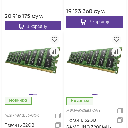
19 123 360
сум
20 916 175
сум
В корзину
В корзину
Новинка
Новинка
M393A4K40EB3-CWE
M321R4GA3BB6-CQK
Память 32GB
Память 32GB
SAMSUNG 3200MHz