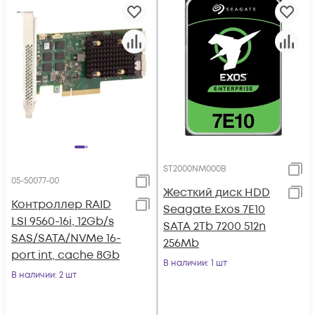
ST2000NM000B
05-50077-00
Жесткий диск HDD
Контроллер RAID
Seagate Exos 7E10
LSI 9560-16i, 12Gb/s
SATA 2Tb 7200 512n
SAS/SATA/NVMe 16-
256Mb
port int, cache 8Gb
В наличии
: 1 шт
В наличии
: 2 шт