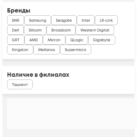
Бренды
SNR
Samsung
Seagate
Intel
LR-Link
Dell
Silicom
Broadcom
Western Digital
GRT
AMD
Micron
QLogic
Gigabyte
Kingston
Mellanox
Supermicro
Наличие в филиалах
Ташкент