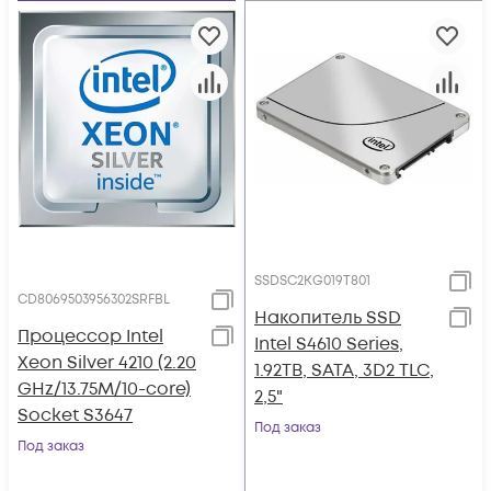
SSDSC2KG019T801
CD8069503956302SRFBL
Накопитель SSD
Процессор Intel
Intel S4610 Series,
Xeon Silver 4210 (2.20
1.92TB, SATA, 3D2 TLC,
GHz/13.75M/10-core)
2,5"
Socket S3647
Под заказ
Под заказ