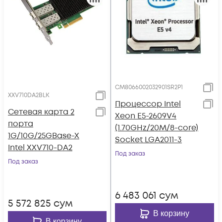
CM8066002032901SR2P1
XXV710DA2BLK
Процессор Intel
Сетевая карта 2
Xeon E5-2609V4
порта
(1.70GHz/20M/8-core)
1G/10G/25GBase-X
Socket LGA2011-3
Intel XXV710-DA2
Под заказ
Под заказ
6 483 061
сум
5 572 825
сум
В корзину
В корзину