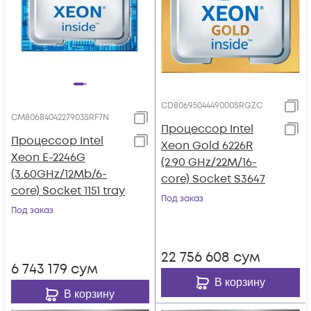
CD8069504449000SRGZC
CM8068404227903SRF7N
Процессор Intel
Процессор Intel
Xeon Gold 6226R
Xeon E-2246G
(2.90 GHz/22M/16-
(3.60GHz/12Mb/6-
core) Socket S3647
core) Socket 1151 tray
Под заказ
Под заказ
22 756 608
сум
6 743 179
сум
В корзину
В корзину