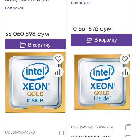
Под заказ
Под заказ
10 661 876
сум
35 060 698
сум
В корзину
В корзину
CD8069504451301SRGZP
CD8069504448701