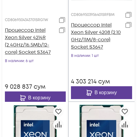
CD8069503956401SRFBM
CD8069504343701SRG1W
Процессор Intel
Процессор Intel
Xeon Silver 4208 (2.10
Xeon Silver 4214R
GHz/11M/8-core)
(2.4GHz/16.5Mb/12-
Socket S3647
core) Socket S3647
В наличии
: 1 шт
В наличии
: 6 шт
4 303 214
сум
9 028 837
сум
В корзину
В корзину