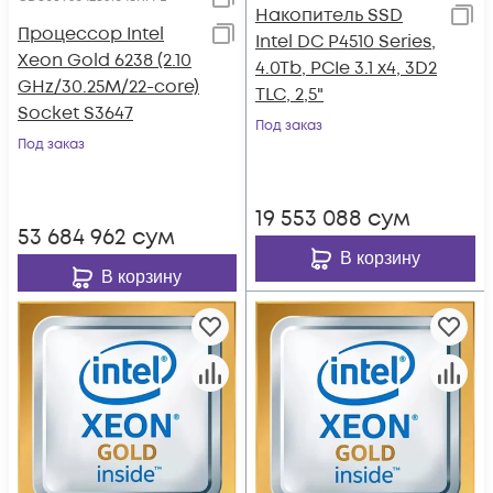
Накопитель SSD
Процессор Intel
Intel DC P4510 Series,
Xeon Gold 6238 (2.10
4.0Tb, PCIe 3.1 x4, 3D2
GHz/30.25M/22-core)
TLC, 2,5"
Socket S3647
Под заказ
Под заказ
19 553 088
сум
53 684 962
сум
В корзину
В корзину