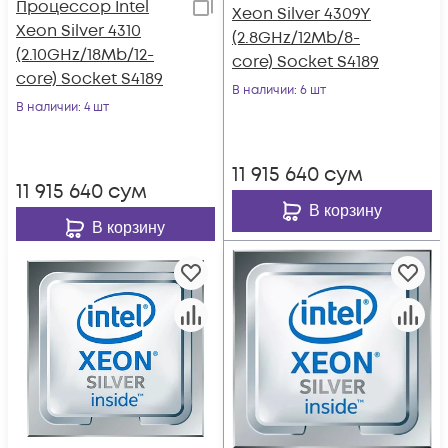
Процессор Intel
Xeon Silver 4309Y
Xeon Silver 4310
(2.8GHz/12Mb/8-
(2.10GHz/18Mb/12-
core) Socket S4189
core) Socket S4189
В наличии
: 6 шт
В наличии
: 4 шт
11 915 640
сум
11 915 640
сум
В корзину
В корзину