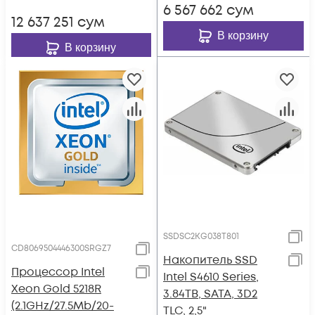
6 567 662
сум
12 637 251
сум
В корзину
В корзину
SSDSC2KG038T801
CD8069504446300SRGZ7
Накопитель SSD
Процессор Intel
Intel S4610 Series,
Xeon Gold 5218R
3.84TB, SATA, 3D2
(2.1GHz/27.5Mb/20-
TLC, 2,5"