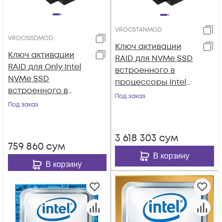
VROCSTANMOD
VROCISSDMOD
Ключ активации
Ключ активации
RAID для NVMe SSD
RAID для Only Intel
встроенного в
NVMe SSD
процессоры Intel
встроенного в
Standard (RAID 0, 1,
Под заказ
процессоры Intel
Под заказ
10)
(RAID 0, 1, 10, 5)
3 618 303
сум
759 860
сум
В корзину
В корзину