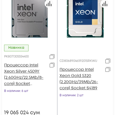
Новинка
PK8071305554400
CD8068904659201SRKWU
Процессор Intel
Процессор Intel
Xeon Silver 4509Y
Xeon Gold 5320
(2.60GHz/22.5Mb/8-
(2.20GHz/39Mb/26-
core) Socket
core) Socket S4189
LGA4677
В наличии
: 6 шт
В наличии
: 2 шт
19 065 024
сум