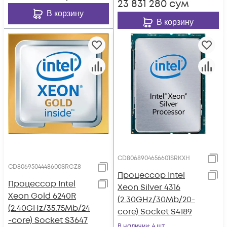
23 831 280
сум
В корзину
В корзину
CD8068904656601SRKXH
CD8069504448600SRGZ8
Процессор Intel
Процессор Intel
Xeon Silver 4316
Xeon Gold 6240R
(2.30GHz/30Mb/20-
(2.40GHz/35.75Mb/24
core) Socket S4189
-core) Socket S3647
В наличии
: 4 шт