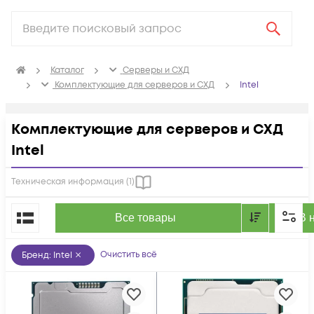
Каталог
Серверы и СХД
Комплектующие для серверов и СХД
Intel
Комплектующие для серверов и СХД
Intel
Техническая информация (
1
)
По популярности
Все товары
В 
Очистить всё
Бренд
:
Intel