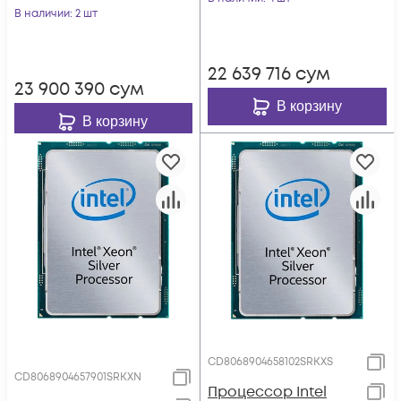
В наличии
: 2 шт
22 639 716
сум
23 900 390
сум
В корзину
В корзину
CD8068904658102SRKXS
CD8068904657901SRKXN
Процессор Intel