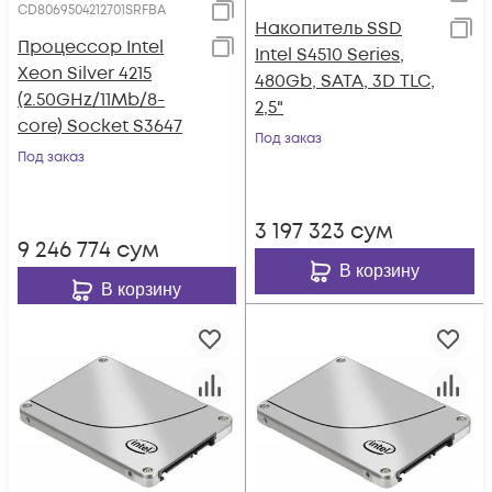
CD8069504212701SRFBA
Накопитель SSD
Процессор Intel
Intel S4510 Series,
Xeon Silver 4215
480Gb, SATA, 3D TLC,
(2.50GHz/11Mb/8-
2,5"
core) Socket S3647
Под заказ
Под заказ
3 197 323
сум
9 246 774
сум
В корзину
В корзину