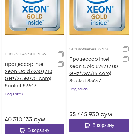
CD8069504194101SRF8Y
CD8069504193701SRF8W
Процессор Intel
Процессор Intel
Xeon Gold 6242 (2.80
Xeon Gold 6230 (2.10
GHz/22M/16-core)
GHz/27.5M/20-core)
Socket S3647
Socket S3647
Под заказ
Под заказ
35 445 930
сум
40 310 133
сум
В корзину
В корзину