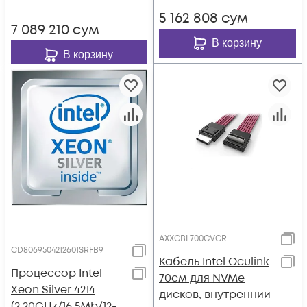
5 162 808
сум
7 089 210
сум
В корзину
В корзину
AXXCBL700CVCR
CD8069504212601SRFB9
Кабель Intel Oculink
Процессор Intel
70см для NVMe
Xeon Silver 4214
дисков, внутренний
(2.20GHz/16.5Mb/12-