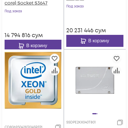
core) Socket S3647
Под заказ
Под заказ
20 231 446
сум
14 794 816
сум
В корзину
В корзину
SSDPE2KX040T801
CD8069504283104SRFPL