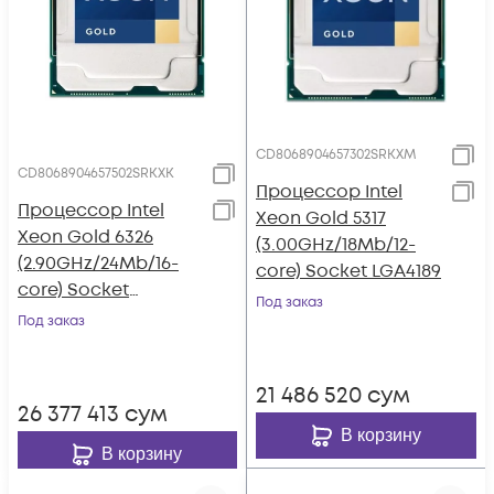
CD8068904657302SRKXM
CD8068904657502SRKXK
Процессор Intel
Процессор Intel
Xeon Gold 5317
Xeon Gold 6326
(3.00GHz/18Mb/12-
(2.90GHz/24Mb/16-
core) Socket LGA4189
core) Socket
Под заказ
LGA4189
Под заказ
21 486 520
сум
26 377 413
сум
В корзину
В корзину