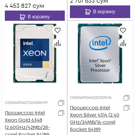
2 701 633
сум
4 453 827
сум
В корзину
В корзину
CD8068904655303SRKXL
CD8068904572204SRKHP
Процессор Intel
Процессор Intel
Xeon Silver 4314 (2.40
Xeon Gold 6348
GHz/24MB/16-core)
(2.60GHz/42Mb/28-
Socket S4189
core) Socket S4189