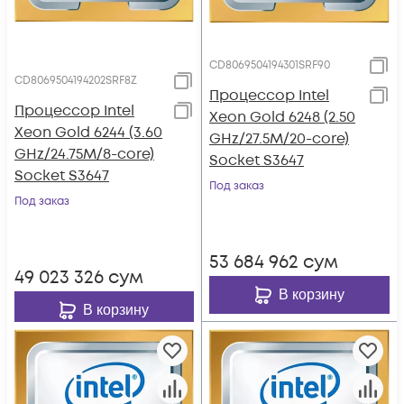
CD8069504194301SRF90
CD8069504194202SRF8Z
Процессор Intel
Процессор Intel
Xeon Gold 6248 (2.50
Xeon Gold 6244 (3.60
GHz/27.5M/20-core)
GHz/24.75M/8-core)
Socket S3647
Socket S3647
Под заказ
Под заказ
53 684 962
сум
49 023 326
сум
В корзину
В корзину