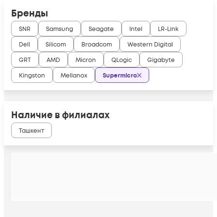
Бренды
SNR
Samsung
Seagate
Intel
LR-Link
Dell
Silicom
Broadcom
Western Digital
GRT
AMD
Micron
QLogic
Gigabyte
Kingston
Mellanox
Supermicro
Наличие в филиалах
Ташкент