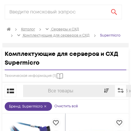
Каталог
Серверы и СХД
Комплектующие для серверов и СХД
Supermicro
Комплектующие для серверов и СХД
Supermicro
Техническая информация (
1
)
По популярности
Все товары
В 
Очистить всё
Бренд
:
Supermicro