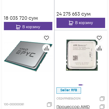
24 275 653
сум
18 035 720
сум
В корзину
В корзину
Seller RFB
OS2419NBS6DGN
100-000000081
Процессор AMD