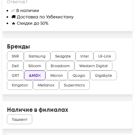
Ответов:
1
✅ В наличии
🚚 Доставка по Узбекистану
🔥 Скидки до 50%
Бренды
SNR
Samsung
Seagate
Intel
LR-Link
Dell
Silicom
Broadcom
Western Digital
GRT
AMD
Micron
QLogic
Gigabyte
Kingston
Mellanox
Supermicro
Наличие в филиалах
Ташкент