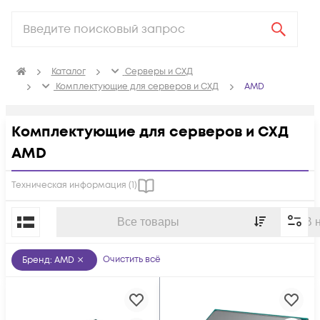
Каталог
Серверы и СХД
Комплектующие для серверов и СХД
AMD
Комплектующие для серверов и СХД
AMD
Техническая информация (
1
)
По популярности
Все товары
В 
Очистить всё
Бренд
:
AMD