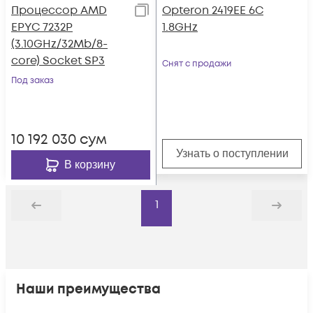
Процессор AMD
Opteron 2419EE 6C
EPYC 7232P
1.8GHz
(3.10GHz/32Mb/8-
core) Socket SP3
Снят с продажи
Под заказ
10 192 030
сум
Узнать о поступлении
В корзину
1
Назад
Дальше
Наши преимущества