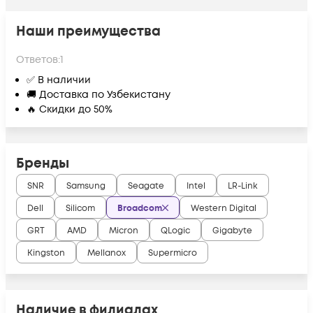
Наши преимущества
Ответов:
1
✅ В наличии
🚚 Доставка по Узбекистану
🔥 Скидки до 50%
Бренды
SNR
Samsung
Seagate
Intel
LR-Link
Dell
Silicom
Broadcom
Western Digital
GRT
AMD
Micron
QLogic
Gigabyte
Kingston
Mellanox
Supermicro
Наличие в филиалах