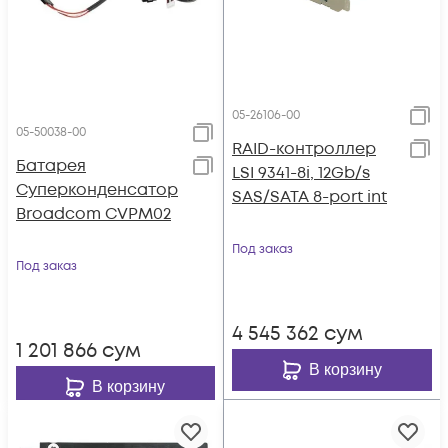
05-26106-00
05-50038-00
RAID-контроллер
Батарея
LSI 9341-8i, 12Gb/s
Суперконденсатор
SAS/SATA 8-port int
Broadcom CVPM02
Под заказ
Под заказ
4 545 362
сум
1 201 866
сум
В корзину
В корзину