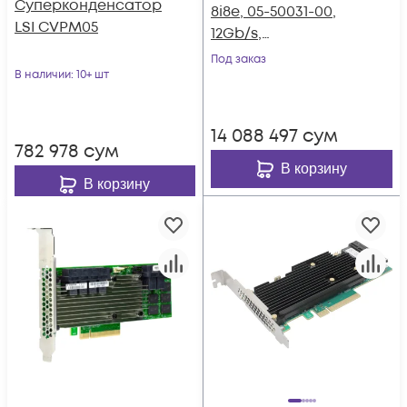
Суперконденсатор
8i8e, 05-50031-00,
LSI CVPM05
12Gb/s,
SAS/SATA/NVMe 8-
Под заказ
В наличии
: 10+ шт
port int/8-port ext
14 088 497
сум
782 978
сум
В корзину
В корзину