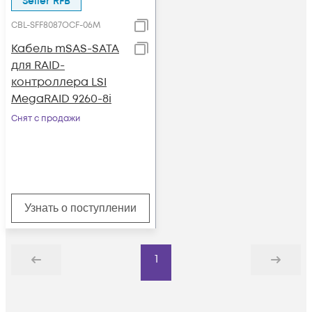
Seller RFB
CBL-SFF8087OCF-06M
Кабель mSAS-SATA
для RAID-
контроллера LSI
MegaRAID 9260-8i
Снят с продажи
Узнать о поступлении
1
Назад
Дальше