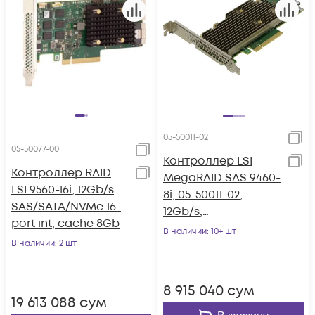
05-50011-02
05-50077-00
Контроллер LSI
Контроллер RAID
MegaRAID SAS 9460-
LSI 9560-16i, 12Gb/s
8i, 05-50011-02,
SAS/SATA/NVMe 16-
12Gb/s,
port int, cache 8Gb
SAS/SATA/NVMe 8-
В наличии
: 10+ шт
В наличии
: 2 шт
port int
8 915 040
сум
19 613 088
сум