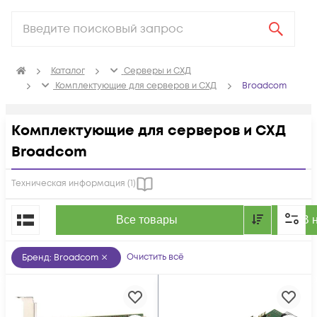
Каталог
Серверы и СХД
Комплектующие для серверов и СХД
Broadcom
Комплектующие для серверов и СХД
Broadcom
Техническая информация (
1
)
По популярности
Все товары
В 
Очистить всё
Бренд
:
Broadcom