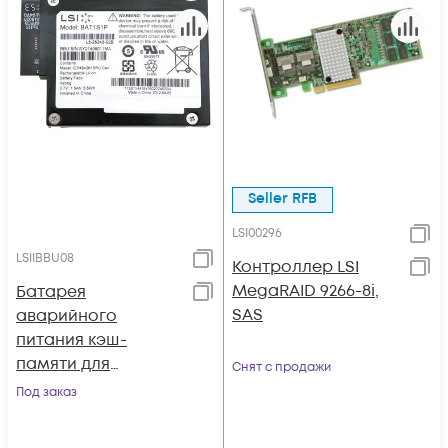
Seller RFB
LSI00296
LSIIBBU08
Контроллер LSI
MegaRAID 9266-8i,
Батарея
SAS
аварийного
питания кэш-
памяти для
Снят с продажи
9280/9261/9260
Под заказ