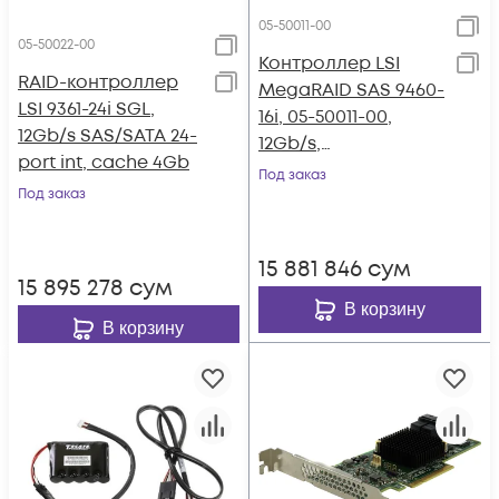
05-50011-00
05-50022-00
Контроллер LSI
RAID-контроллер
MegaRAID SAS 9460-
LSI 9361-24i SGL,
16i, 05-50011-00,
12Gb/s SAS/SATA 24-
12Gb/s,
port int, cache 4Gb
SAS/SATA/NVMe 16-
Под заказ
Под заказ
port int
15 881 846
сум
15 895 278
сум
В корзину
В корзину