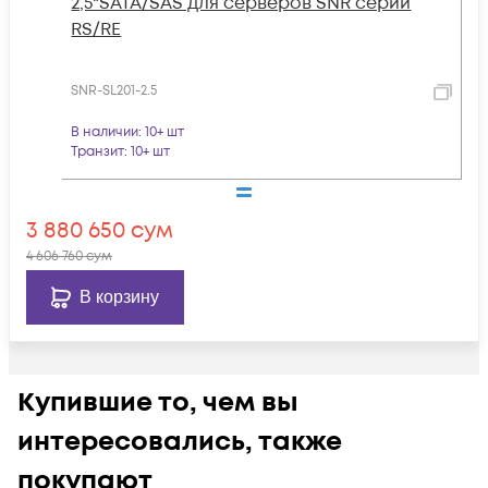
2,5"SATA/SAS для серверов SNR серии
RS/RE
SNR-SL201-2.5
В наличии
: 10+ шт
Транзит
: 10+ шт
3 880 650
сум
4 606 760
сум
В корзину
Купившие то, чем вы
интересовались, также
покупают