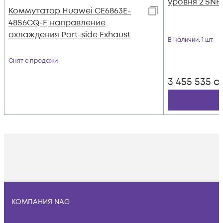
уровня 2 SNR
Коммутатор Huawei CE6863E-
48S6CQ-F, направление
охлаждения Port-side Exhaust
В наличии
: 1 шт
Снят с продажи
3 455 535
с
КОМПАНИЯ NAG