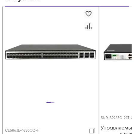
SNR-S2985G-24T-U
Управляемый
CE6863E-48S6CQ-F