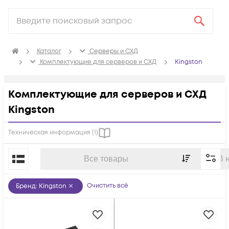
Каталог
Серверы и СХД
Комплектующие для серверов и СХД
Kingston
Комплектующие для серверов и СХД
Kingston
Техническая информация (
1
)
По популярности
Все товары
В 
Очистить всё
Бренд
:
Kingston