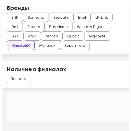
Бренды
SNR
Samsung
Seagate
Intel
LR-Link
Dell
Silicom
Broadcom
Western Digital
GRT
AMD
Micron
QLogic
Gigabyte
Kingston
Mellanox
Supermicro
Наличие в филиалах
Ташкент