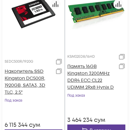
KSM32ED8/16HD
SEDC500R/1920G
Память 16GB
Накопитель SSD
Kingston 3200MHz
Kingston DC500R,
DDR4 ECC CL22
1920GB, SATA3, 3D
UDIMM 2Rx8 Hynix D
TLC, 2.5"
Под заказ
Под заказ
3 464 234
сум
6 115 344
сум