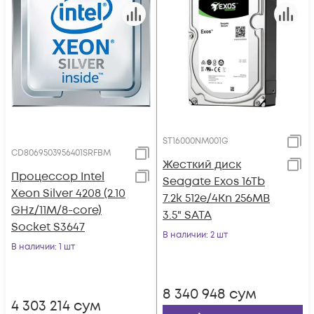
ST16000NM001G
CD8069503956401SRFBM
Жесткий диск
Процессор Intel
Seagate Exos 16Tb
Xeon Silver 4208 (2.10
7.2k 512e/4Kn 256MB
GHz/11M/8-core)
3.5" SATA
Socket S3647
В наличии
: 2 шт
В наличии
: 1 шт
8 340 948
сум
4 303 214
сум