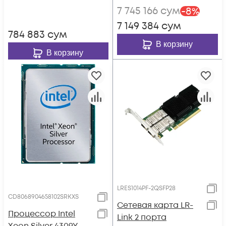
7 745 166
сум
-
8
%
7 149 384
сум
784 883
сум
В корзину
В корзину
LRES1014PF-2QSFP28
CD8068904658102SRKXS
Сетевая карта LR-
Процессор Intel
Link 2 порта