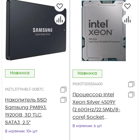
Новинка
Новинка
PK8071305554400
MZ7L31T9HBLT-00B7C
Процессор Intel
Накопитель SSD
Xeon Silver 4509Y
Samsung PM893,
(2.60GHz/22.5Mb/8-
1920GB, 3D TLC,
core) Socket
SATA3, 2.5"
LGA4677
В наличии
: 6 шт
В наличии
: 10+ шт