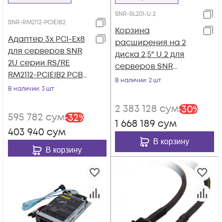
SNR-SL201-U.2
SNR-RM2112-PCIEIB2
Корзина
Адаптер 3x PCI-Ex8
расширения на 2
для серверов SNR
диска 2,5" U.2 для
2U серии RS/RE
серверов SNR
RM2112-PCIEIB2 PCBA
серии RS/RE
В наличии
: 2 шт
VER.B
В наличии
: 3 шт
2 383 128
сум
-
30
%
595 782
сум
-
32
%
1 668 189
сум
403 940
сум
В корзину
В корзину