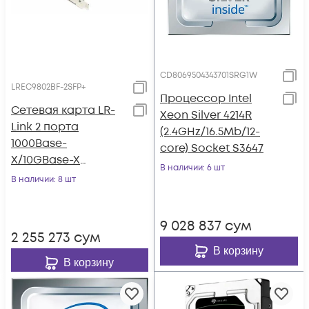
CD8069504343701SRG1W
LREC9802BF-2SFP+
Процессор Intel
Сетевая карта LR-
Xeon Silver 4214R
Link 2 порта
(2.4GHz/16.5Mb/12-
1000Base-
core) Socket S3647
X/10GBase-X
В наличии
: 6 шт
LREC9802BF-2SFP+
В наличии
: 8 шт
9 028 837
сум
2 255 273
сум
В корзину
В корзину