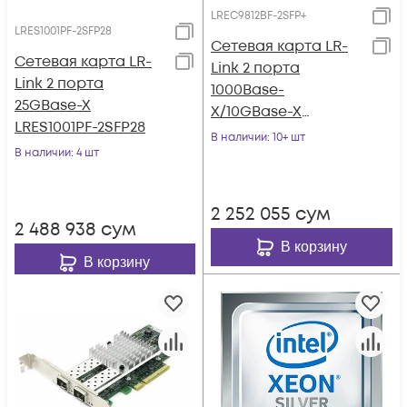
LREC9812BF-2SFP+
LRES1001PF-2SFP28
Сетевая карта LR-
Сетевая карта LR-
Link 2 порта
Link 2 порта
1000Base-
25GBase-X
X/10GBase-X
LRES1001PF-2SFP28
LREC9812BF-2SFP+
В наличии
: 10+ шт
В наличии
: 4 шт
2 252 055
сум
2 488 938
сум
В корзину
В корзину