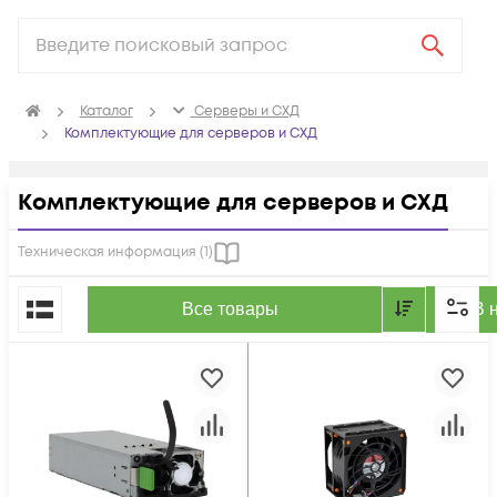
Каталог
Серверы и СХД
Комплектующие для серверов и СХД
Комплектующие для серверов и СХД
Техническая информация (
1
)
По популярности
Все товары
В 