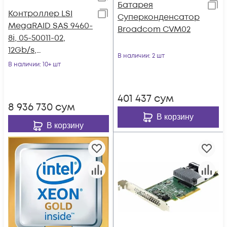
Батарея
Контроллер LSI
Суперконденсатор
MegaRAID SAS 9460-
Broadcom CVM02
8i, 05-50011-02,
12Gb/s,
В наличии
: 2 шт
SAS/SATA/NVMe 8-
В наличии
: 10+ шт
port int
401 437
сум
8 936 730
сум
В корзину
В корзину