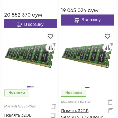
19 065 024
сум
20 852 370
сум
В корзину
В корзину
Новинка
Новинка
M393A4K40EB3-CWE
M321R4GA3BB6-CQK
Память 32GB
Память 32GB
SAMSUNG 3200MHz