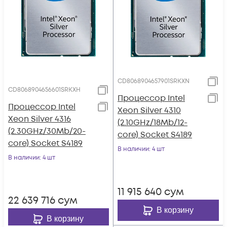
CD8068904657901SRKXN
CD8068904656601SRKXH
Процессор Intel
Процессор Intel
Xeon Silver 4310
Xeon Silver 4316
(2.10GHz/18Mb/12-
(2.30GHz/30Mb/20-
core) Socket S4189
core) Socket S4189
В наличии
: 4 шт
В наличии
: 4 шт
11 915 640
сум
22 639 716
сум
В корзину
В корзину