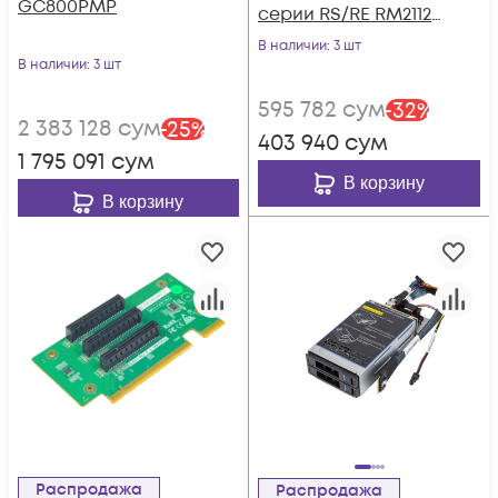
GC800PMP
серии RS/RE RM2112-
PCIEIB1 PCBA VER.B
В наличии
: 3 шт
В наличии
: 3 шт
595 782
сум
-
32
%
2 383 128
сум
-
25
%
403 940
сум
1 795 091
сум
В корзину
В корзину
Распродажа
Распродажа