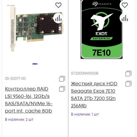
ST2000NM000B
05-50077-00
Жесткий диск HDD
Контроллер RAID
Seagate Exos 7E10
LSI 9560-16i, 12Gb/s
SATA 2Tb 7200 512n
SAS/SATA/NVMe 16-
256Mb
port int, cache 8Gb
В наличии
: 1 шт
В наличии
: 2 шт