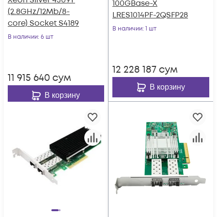
Xeon Silver 4309Y
100GBase-X
(2.8GHz/12Mb/8-
LRES1014PF-2QSFP28
core) Socket S4189
В наличии
: 1 шт
В наличии
: 6 шт
12 228 187
сум
11 915 640
сум
В корзину
В корзину