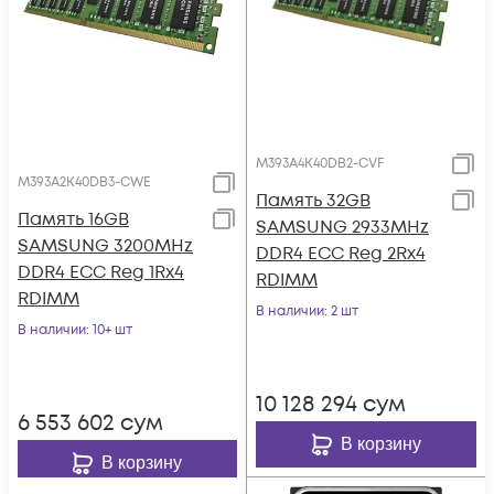
M393A4K40DB2-CVF
M393A2K40DB3-CWE
Память 32GB
Память 16GB
SAMSUNG 2933MHz
SAMSUNG 3200MHz
DDR4 ECC Reg 2Rx4
DDR4 ECC Reg 1Rx4
RDIMM
RDIMM
В наличии
: 2 шт
В наличии
: 10+ шт
10 128 294
сум
6 553 602
сум
В корзину
В корзину