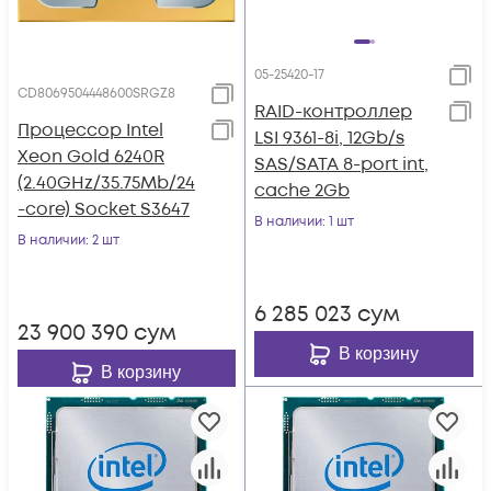
05-25420-17
CD8069504448600SRGZ8
RAID-контроллер
Процессор Intel
LSI 9361-8i, 12Gb/s
Xeon Gold 6240R
SAS/SATA 8-port int,
(2.40GHz/35.75Mb/24
cache 2Gb
-core) Socket S3647
В наличии
: 1 шт
В наличии
: 2 шт
6 285 023
сум
23 900 390
сум
В корзину
В корзину