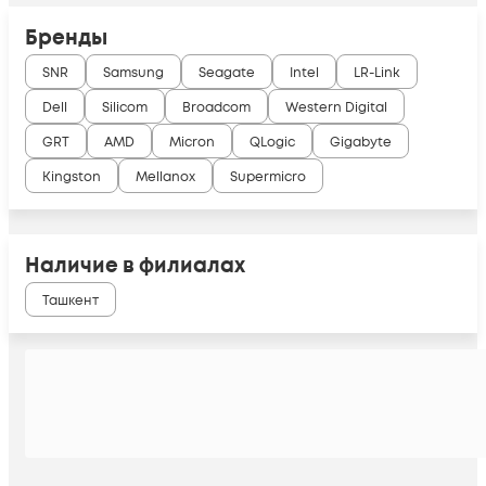
Бренды
SNR
Samsung
Seagate
Intel
LR-Link
Dell
Silicom
Broadcom
Western Digital
GRT
AMD
Micron
QLogic
Gigabyte
Kingston
Mellanox
Supermicro
Наличие в филиалах
Ташкент