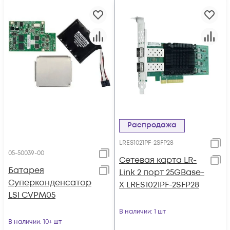
Распродажа
LRES1021PF-2SFP28
05-50039-00
Сетевая карта LR-
Батарея
Link 2 порт 25GBase-
Суперконденсатор
X LRES1021PF-2SFP28
LSI CVPM05
В наличии
: 1 шт
В наличии
: 10+ шт