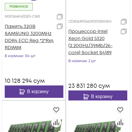
Новинка
M393A4K40DB3-CWE
CD8068904659201SRKWU
Память 32GB
Процессор Intel
SAMSUNG 3200MHz
Xeon Gold 5320
DDR4 ECC Reg *2*Rx4
(2.20GHz/39Mb/26-
RDIMM
core) Socket S4189
В наличии
: 10+ шт
В наличии
: 2 шт
10 128 294
сум
23 831 280
сум
В корзину
В корзину