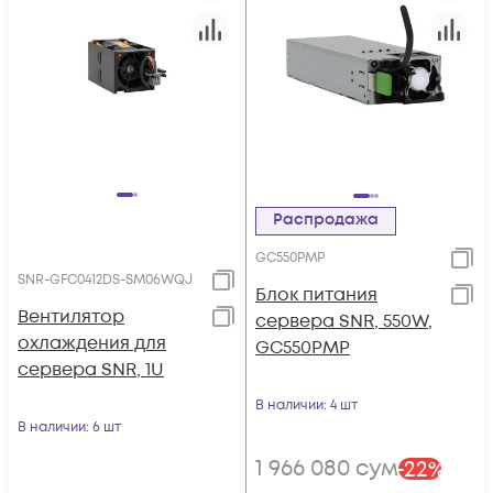
Распродажа
GC550PMP
SNR-GFC0412DS-SM06WQJ
Блок питания
Вентилятор
сервера SNR, 550W,
охлаждения для
GC550PMP
сервера SNR, 1U
В наличии
: 4 шт
В наличии
: 6 шт
1 966 080
сум
-
22
%