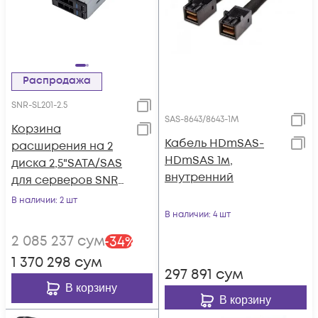
Распродажа
SNR-SL201-2.5
SAS-8643/8643-1M
Корзина
Кабель HDmSAS-
расширения на 2
HDmSAS 1м,
диска 2,5"SATA/SAS
внутренний
для серверов SNR
серии RS/RE
В наличии
: 2 шт
В наличии
: 4 шт
2 085 237
сум
-
34
%
1 370 298
сум
297 891
сум
В корзину
В корзину