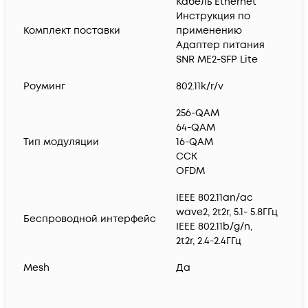
Кабель Ethernet
Инструкция по
Комплект поставки
применению
Адаптер питания
SNR ME2-SFP Lite
Роуминг
802.11k/r/v
256-QAM
64-QAM
Тип модуляции
16-QAM
CCK
OFDM
IEEE 802.11an/ac
wave2, 2t2r, 5.1- 5.8ГГц
Беспроводной интерфейс
IEEE 802.11b/g/n,
2t2r, 2.4-2.4ГГц
Mesh
Да