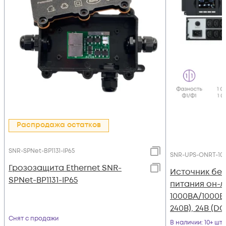
Распродажа остатков
SNR-SPNet-BP1131-IP65
SNR-UPS-ONRT-100
Грозозащита Ethernet SNR-
Источник бе
SPNet-BP1131-IP65
питания он-л
1000ВА/1000Вт 
240В), 24В (DC
Снят с продажи
В наличии
: 10+ шт