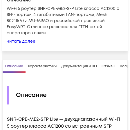
Wi-Fi 5 роутер SNR-CPE-ME2-SFP Lite класса AC1200 с
SFP-портом, 4 гигабитными LAN-портами, Mesh
802.11k/r/v, MU-MIMO и российской прошивкой
EasyWRT. Отличное решение для FTTH-сетей
операторов связи.
Читать далее
Описание
Характеристики
Документация и ПО
Отзывы
Вопр
Описание
SNR-CPE-ME2-SFP Lite
—
двухдиапазонный
Wi
-Fi
5 роутер класса AC1200 со встроенным SFP