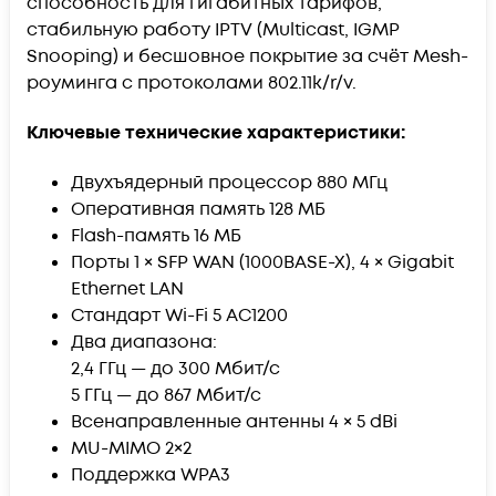
способность для гигабитных тарифов,
стабильную работу IPTV (
Multicast
, IGMP
Snooping
) и бесшовное покрытие за счёт
Mesh
-
роуминга с протоколами 802.11k/r/v.
Ключевые технические характеристики:
Двухъядерный процессор 880 МГц
Оперативная память 128 МБ
Flash-память 16 МБ
Порты 1 × SFP WAN (1000BASE-X), 4 × Gigabit
Ethernet LAN
Стандарт Wi-Fi 5 AC1200
Два диапазона:
2,4 ГГц — до 300 Мбит/с
5 ГГц — до 867 Мбит/с
Всенаправленные антенны 4 × 5 dBi
MU-MIMO 2×2
Поддержка WPA3