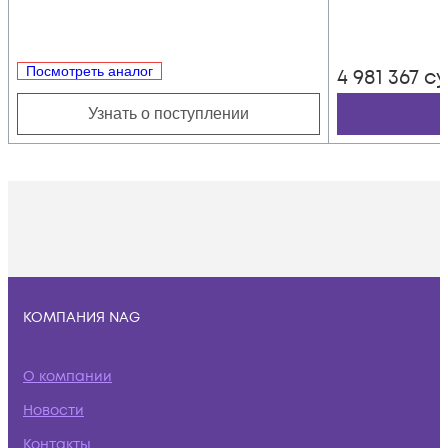
Посмотреть аналог
4 981 367
с
Узнать о поступлении
КОМПАНИЯ NAG
О компании
Новости
Контакты