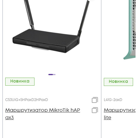
Новинка
Новинка
C53UiG+5HPaxD2HPaxD
L41G-2axD
Маршрутизатор MikroTik hAP
Маршрутизато
ax3
lite