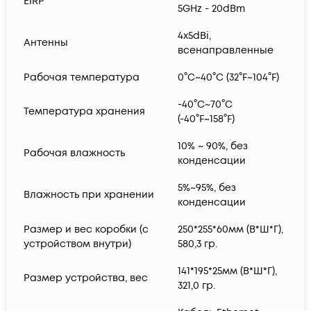
EIRP
5GHz - 20dBm
4х5dBi,
Антенны
всенаправленные
Рабочая температура
0°C~40°C (32°F~104°F)
-40°C~70°C
Температура хранения
(-40°F~158°F)
10% ~ 90%, без
Рабочая влажность
конденсации
5%~95%, без
Влажность при хранении
конденсации
Размер и вес коробки (с
250*255*60мм (В*Ш*Г),
устройством внутри)
580,3 гр.
141*195*25мм (В*Ш*Г),
Размер устройства, вес
321,0 гр.