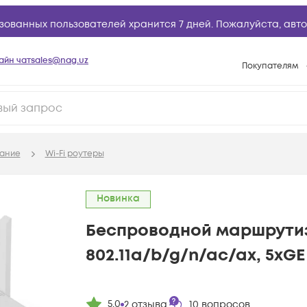
зованных пользователей хранится 7 дней. Пожалуйста,
авто
айн чат
sales@nag.uz
Покупателям
Способы опла
Условия доста
Возврат товар
ание
Wi-Fi роутеры
Вопросы и отв
Техническая п
Новинка
База знаний
Беспроводной маршрутиз
Конфигуратор
802.11a/b/g/n/ac/ax, 5xGE
5.0
2
отзыва
10
вопросов