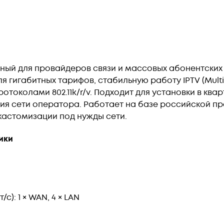
анный для провайдеров связи и массовых абонентски
 гигабитных тарифов, стабильную работу IPTV (Multi
протоколами 802.11k/r/v. Подходит для установки в кв
ия сети оператора. Работает на базе российской п
 кастомизации под ну
жды сети.
тики
с): 1 × WAN, 4 × LAN