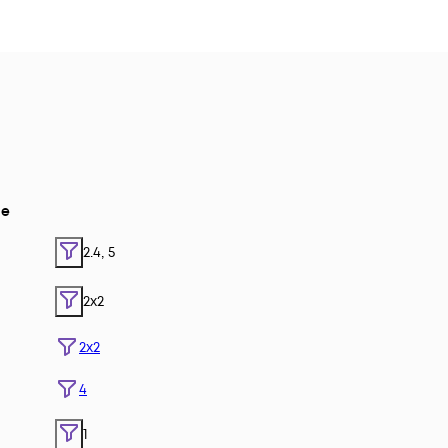
е
2.4, 5
2x2
2x2
4
1