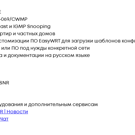
E
R‑069/CWMP
cast и IGMP Snooping
ртир и частных домов
астомизации ПО EasyWRT для загрузки шаблонов кон
 или ПО под нужды конкретной сети
 и документации на русском языке
 SNR
удования и дополнительным сервисам
R | Новости
 Чат