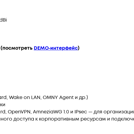
dBi
 (посмотреть
DEMO‑интерфейс
)
d, Wake on LAN, OMNY Agent и др.)
ки
d, OpenVPN, AmneziaWG 1.0 и IPsec — для организа
нного доступа к корпоративным ресурсам и подключ