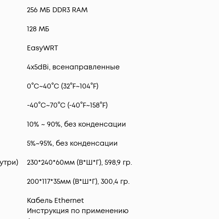
256 МБ DDR3 RAM
128 МБ
EasyWRT
4х5dBi, всенаправленные
0°C~40°C (32°F~104°F)
-40°C~70°C (-40°F~158°F)
10% ~ 90%, без конденсации
5%~95%, без конденсации
утри)
230*240*60мм (В*Ш*Г), 598,9 гр.
200*117*35мм (В*Ш*Г), 300,4 гр.
Кабель Ethernet
Инструкция по применению