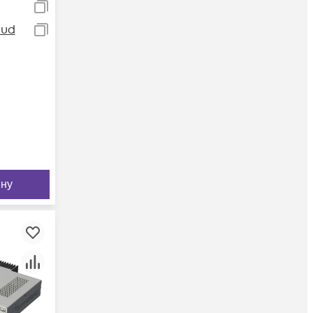
oud
ину