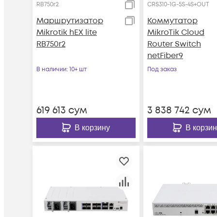
RB750r2
CRS310-1G-5S-4S+OUT
Маршрутизатор
Коммутатор
Mikrotik hEX lite
MikroTik Cloud
RB750r2
Router Switch
netFiber9
В наличии
: 10+ шт
Под заказ
619 613
сум
3 838 742
сум
В корзину
В корзин