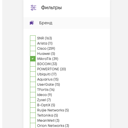
Фильтры
Бренд
SNR
(
163
)
Arista
(
11
)
Cisco
(
259
)
Huawei
(
5
)
MikroTik
(
39
)
BDCOM
(
33
)
POWERTONE
(
20
)
Ubiquiti
(
17
)
Aquarius
(
15
)
UserGate
(
15
)
TFortis
(
14
)
Ideco
(
9
)
Zyxel
(
7
)
B-OptiX
(
5
)
Ruijie Networks
(
5
)
Teltonika
(
5
)
MeanWell
(
3
)
Orion Networks
(
3
)