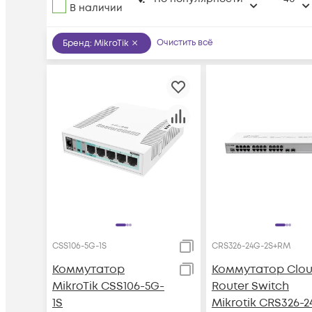
В наличии
Очистить всё
Бренд
:
MikroTik
CSS106-5G-1S
CRS326-24G-2S+RM
Коммутатор
Коммутатор Clo
MikroTik CSS106-5G-
Router Switch
1S
Mikrotik CRS326-2