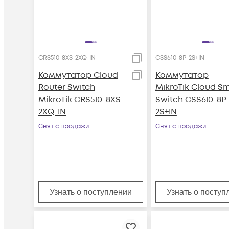
CRS510-8XS-2XQ-IN
CSS610-8P-2S+IN
Коммутатор Cloud
Коммутатор
Router Switch
MikroTik Cloud S
MikroTik CRS510-8XS-
Switch CSS610-8P
2XQ-IN
2S+IN
Снят с продажи
Снят с продажи
Узнать о поступлении
Узнать о поступ