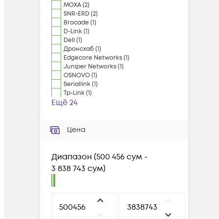
MOXA
(
2
)
SNR-ERD
(
2
)
Brocade
(
1
)
D-Link
(
1
)
Dell
(
1
)
Дронсхаб
(
1
)
Edgecore Networks
(
1
)
Juniper Networks
(
1
)
OSNOVO
(
1
)
Seriallink
(
1
)
Tp-Link
(
1
)
Ещё 24
Цена
Диапазон
(
500 456 сум -
3 838 743 сум
)