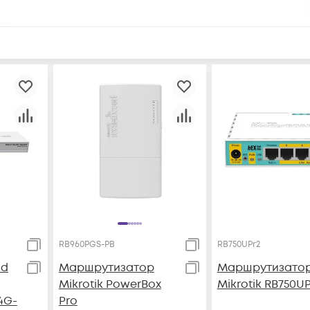
RB960PGS-PB
RB750UPr2
ud
Маршрутизатор
Маршрутизато
Mikrotik PowerBox
Mikrotik RB750UP
4G-
Pro