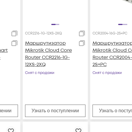
CCR2216-1G-12XS-2XQ
CCR2004-16G-2S+PC
Маршрутизатор
Маршрутизато
mart
Mikrotik Cloud Core
Mikrotik Cloud C
-
Router CCR2216-1G-
Router CCR2004-
12XS-2XQ
2S+PC
Снят с продажи
Снят с продажи
лении
Узнать о поступлении
Узнать о пост