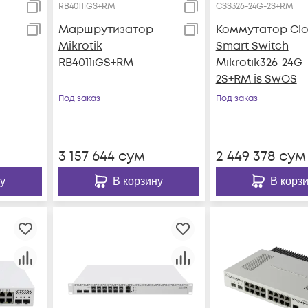
RB4011iGS+RM
CSS326-24G-2S+RM
Маршрутизатор
Коммутатор Cl
Mikrotik
Smart Switch
RB4011iGS+RM
Mikrotik326-24G-
2S+RM is SwOS
Под заказ
Под заказ
3 157 644
сум
2 449 378
сум
у
В корзину
В корз