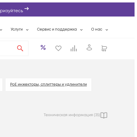
ризуйтесь
Услуги
Сервис и поддержка
О нас
ты
Wi-Fi «под ключ»
Гарантийное обслуживание
О компании
вки
Расширенная гарантия
Разовые выездные работы
Контактная информаци
а
Системная интеграция
Сервисные контракты
Банковские реквизиты
еты
Сервисный центр
Партнеры
оддержка
Техническая поддержка
Новости
PoE инжекторы, сплиттеры и удлинители
Условия оказания услуг
ы
Техническая информация (
35
)