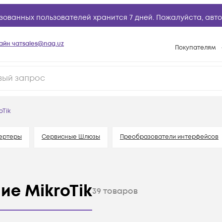
зованных пользователей хранится 7 дней. Пожалуйста,
авто
айн чат
sales@nag.uz
Покупателям
Способы опла
Условия доста
Возврат товар
oTik
Вопросы и отв
Техническая п
ертеры
Сервисные Шлюзы
Преобразователи интерфейсов
База знаний
Конфигуратор
ие MikroTik
39
товаров