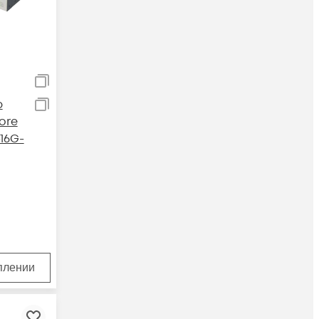
р
ore
16G-
уплении