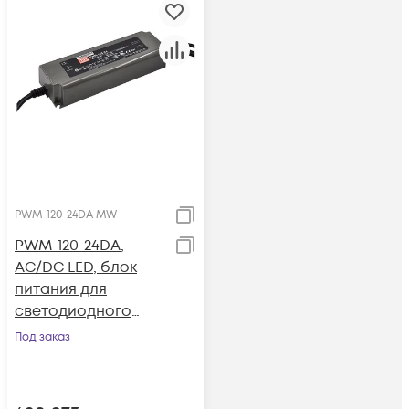
PWM-120-24DA MW
PWM-120-24DA,
AC/DC LED, блок
питания для
светодиодного
освещения.
Под заказ