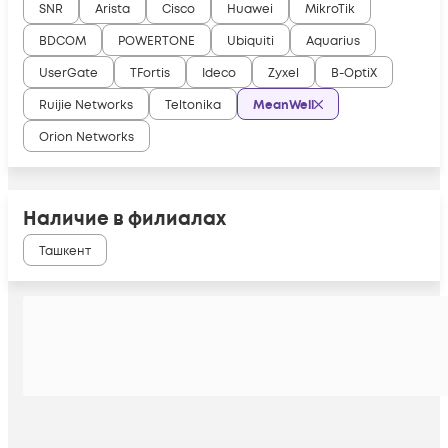
SNR
Arista
Cisco
Huawei
MikroTik
BDCOM
POWERTONE
Ubiquiti
Aquarius
UserGate
TFortis
Ideco
Zyxel
B-OptiX
Ruijie Networks
Teltonika
MeanWell
Orion Networks
Наличие в филиалах
Ташкент