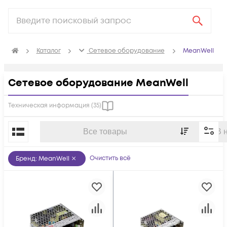
Каталог
Сетевое оборудование
MeanWell
Сетевое оборудование MeanWell
Техническая информация (
35
)
По популярности
Все товары
В 
Очистить всё
Бренд
:
MeanWell