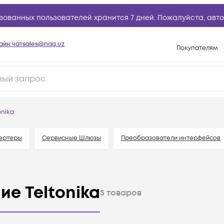
зованных пользователей хранится 7 дней. Пожалуйста,
авто
айн чат
sales@nag.uz
Покупателям
Способы опла
Условия доста
Возврат товар
onika
Вопросы и отв
Техническая п
ертеры
Сервисные Шлюзы
Преобразователи интерфейсов
База знаний
Конфигуратор
е Teltonika
5
товаров