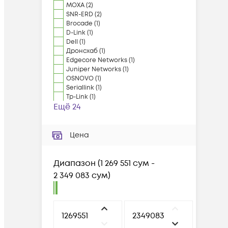
MOXA
(
2
)
SNR-ERD
(
2
)
Brocade
(
1
)
D-Link
(
1
)
Dell
(
1
)
Дронсхаб
(
1
)
Edgecore Networks
(
1
)
Juniper Networks
(
1
)
OSNOVO
(
1
)
Seriallink
(
1
)
Tp-Link
(
1
)
Ещё 24
Цена
Диапазон
(
1 269 551 сум -
2 349 083 сум
)