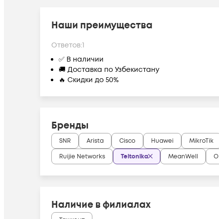
Наши преимущества
Ответов:
1
✅ В наличии
🚚 Доставка по Узбекистану
🔥 Скидки до 50%
Бренды
SNR
Arista
Cisco
Huawei
MikroTik
Ruijie Networks
Teltonika
MeanWell
O
Наличие в филиалах