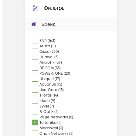
Фильтры
Бренд
SNR
(
163
)
Arista
(
11
)
Cisco
(
260
)
Huawei
(
5
)
MikroTik
(
39
)
BDCOM
(
33
)
POWERTONE
(
20
)
Ubiquiti
(
17
)
Aquarius
(
15
)
UserGate
(
15
)
TFortis
(
14
)
Ideco
(
9
)
Zyxel
(
7
)
B-OptiX
(
5
)
Ruijie Networks
(
5
)
Teltonika
(
5
)
MeanWell
(
3
)
Orion Networks
(
3
)