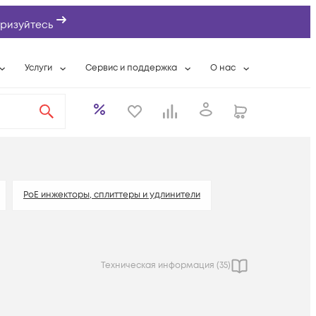
ризуйтесь
Услуги
Сервис и поддержка
О нас
ты
Wi-Fi «под ключ»
Гарантийное обслуживание
О компании
вки
Расширенная гарантия
Разовые выездные работы
Контактная информаци
а
Системная интеграция
Сервисные контракты
Банковские реквизиты
еты
Сервисный центр
Партнеры
оддержка
Техническая поддержка
Новости
PoE инжекторы, сплиттеры и удлинители
Условия оказания услуг
ы
Техническая информация (
35
)