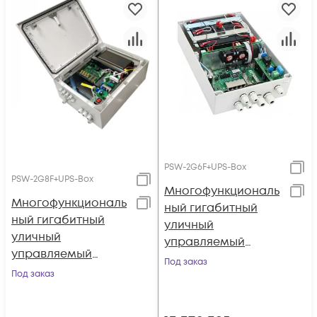
PSW-2G6F+UPS-Box
PSW-2G8F+UPS-Box
Многофункциональ
Многофункциональ
ный гигабитный
ный гигабитный
уличный
уличный
управляемый
управляемый
коммутатор TFortis
Под заказ
коммутатор TFortis
Под заказ
PSW-2G6F+UPS-Box
PSW-2G8F+UPS-Box