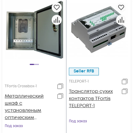
Seller RFB
TELEPORT-1
TFortis Crossbox-1
Транслятор сухих
Металлический
контактов TFortis
шкаф с
TELEPORT-1
установленым
оптическим
Под заказ
кроссом для PSW
Под заказ