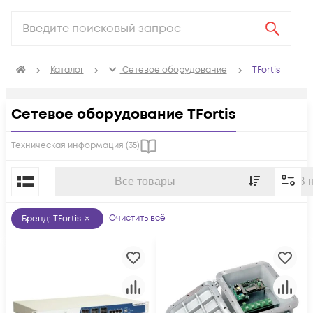
Каталог
Сетевое оборудование
TFortis
Сетевое оборудование TFortis
Техническая информация (
35
)
По популярности
Все товары
В 
Очистить всё
Бренд
:
TFortis