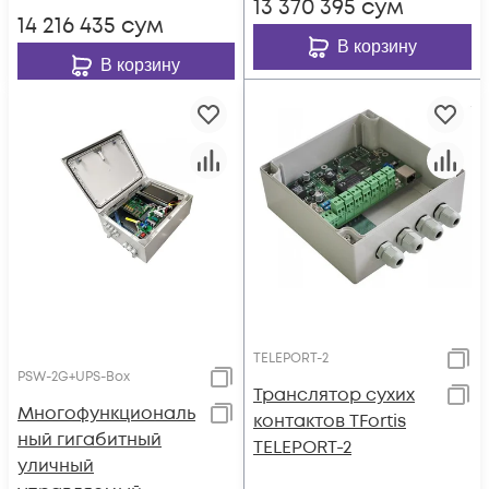
13 370 395
сум
14 216 435
сум
В корзину
В корзину
TELEPORT-2
PSW-2G+UPS-Box
Транслятор сухих
Многофункциональ
контактов TFortis
ный гигабитный
TELEPORT-2
уличный