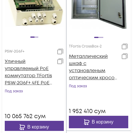
TFortis CrossBox-2
PSW-2G6F+
Металлический
Уличный
шкаф с
управляемый PoE
установленым
коммутатор TFortis
оптическим кросом
PSW-2G6F+ 4FE PoE+
для PSW-2G-UPS
Под заказ
2FE dual PoE+ 2 GB
Под заказ
SFP порта, питание
220В, IP66
1 952 410
сум
10 065 762
сум
В корзину
В корзину