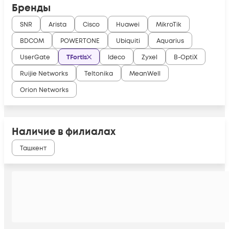
Бренды
SNR
Arista
Cisco
Huawei
MikroTik
BDCOM
POWERTONE
Ubiquiti
Aquarius
UserGate
TFortis
Ideco
Zyxel
B-OptiX
Ruijie Networks
Teltonika
MeanWell
Orion Networks
Наличие в филиалах
Ташкент