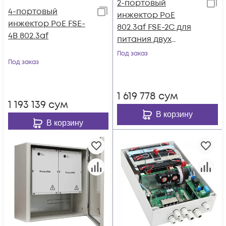
2-портовый
4-портовый
инжектор РоЕ
инжектор РоЕ FSE-
802.3af FSE-2C для
4B 802.3af
питания двух
термокожухов
Под заказ
Под заказ
TFortis TH
1 619 778
сум
1 193 139
сум
В корзину
В корзину