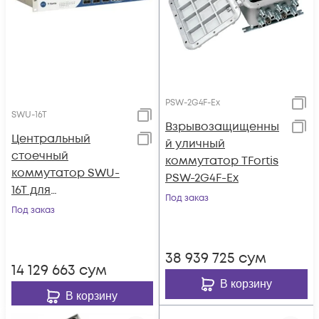
PSW-2G4F-Ex
SWU-16T
Взрывозащищенны
Центральный
й уличный
стоечный
коммутатор TFortis
коммутатор SWU-
PSW-2G4F-Ex
16T для
Под заказ
подключения
Под заказ
уличных
коммутаторов
38 939 725
сум
TFortis PSW
14 129 663
сум
В корзину
В корзину