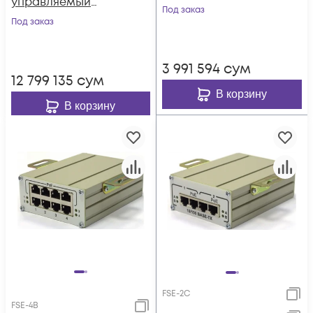
управляемый
Под заказ
коммутатор TFortis
Под заказ
PSW-2G+UPS-Box
3 991 594
сум
12 799 135
сум
В корзину
В корзину
FSE-2C
FSE-4B