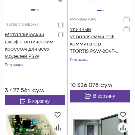
PSW-2G4F-UPS
TFortis CrossBox-3
Уличный
Металлический
управляемый PoE
шкаф с оптическим
коммутатор
кроссом для всех
TFORTIS PSW-2G4F-
моделей PSW
UPS 4FE PoE +2 GB
Под заказ
Под заказ
SFP порта, питание
220В, IP66 c
системой
10 326 078
сум
бесперебойного
3 427 564
сум
питания, 4 АКБ в
В корзину
В корзину
кмпл