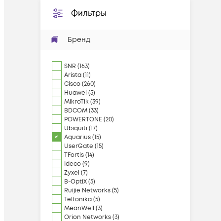
Фильтры
Бренд
SNR
(
163
)
Arista
(
11
)
Cisco
(
260
)
Huawei
(
5
)
MikroTik
(
39
)
BDCOM
(
33
)
POWERTONE
(
20
)
Ubiquiti
(
17
)
Aquarius
(
15
)
UserGate
(
15
)
TFortis
(
14
)
Ideco
(
9
)
Zyxel
(
7
)
B-OptiX
(
5
)
Ruijie Networks
(
5
)
Teltonika
(
5
)
MeanWell
(
3
)
Orion Networks
(
3
)