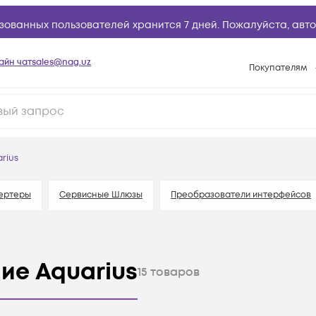
зованных пользователей хранится 7 дней. Пожалуйста,
авто
айн чат
sales@nag.uz
Покупателям
Способы опла
Условия доста
Возврат товар
rius
Вопросы и отв
Техническая п
ертеры
Сервисные Шлюзы
Преобразователи интерфейсов
База знаний
Конфигуратор
ие Aquarius
15
товаров