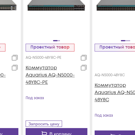
р
Проектный товар
Проектный тов
AQ-N5000-48Y8C-PE
Коммутатор
00-
Aquarius AQ-N5000-
AQ-N5000-48Y8C
48Y8C-PE
Коммутатор
Aquarius AQ-N5
Под заказ
48Y8C
Под заказ
Запросить цену
у
В корзину