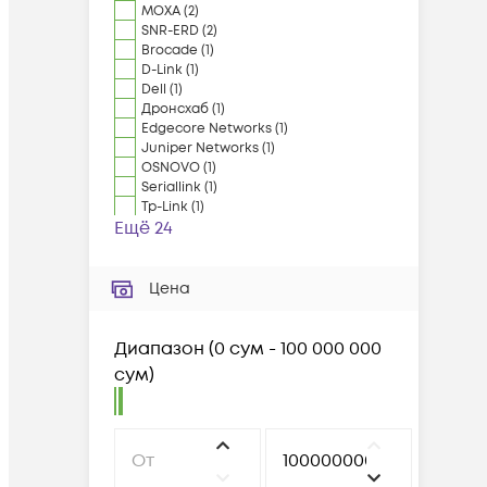
MOXA
(
2
)
SNR-ERD
(
2
)
Brocade
(
1
)
D-Link
(
1
)
Dell
(
1
)
Дронсхаб
(
1
)
Edgecore Networks
(
1
)
Juniper Networks
(
1
)
OSNOVO
(
1
)
Seriallink
(
1
)
Tp-Link
(
1
)
Ещё 24
Цена
Диапазон
(
0 сум - 100 000 000
сум
)