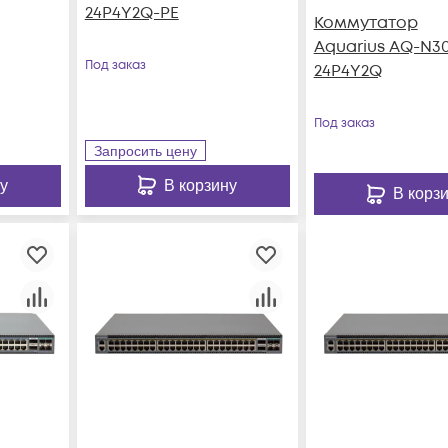
24P4Y2Q-PE
Коммутатор
Aquarius AQ-N3
Под заказ
24P4Y2Q
Под заказ
Запросить цену
у
В корзину
В корз