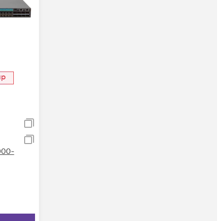
ар
000-