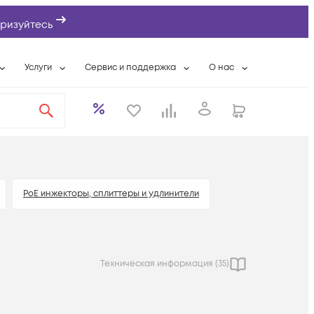
ризуйтесь
Услуги
Сервис и поддержка
О нас
ты
Wi-Fi «под ключ»
Гарантийное обслуживание
О компании
вки
Расширенная гарантия
Разовые выездные работы
Контактная информаци
а
Системная интеграция
Сервисные контракты
Банковские реквизиты
еты
Сервисный центр
Партнеры
оддержка
Техническая поддержка
Новости
PoE инжекторы, сплиттеры и удлинители
Условия оказания услуг
ы
Техническая информация (
35
)