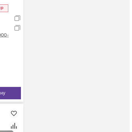
ар
000-
ину