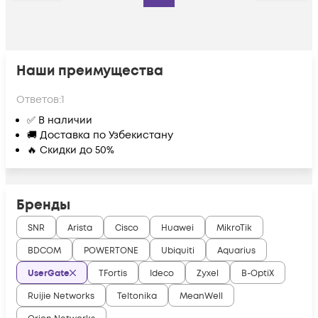
Наши преимущества
Ответов:
1
✅ В наличии
🚚 Доставка по Узбекистану
🔥 Скидки до 50%
Бренды
SNR
Arista
Cisco
Huawei
MikroTik
BDCOM
POWERTONE
Ubiquiti
Aquarius
UserGate
TFortis
Ideco
Zyxel
B-OptiX
Ruijie Networks
Teltonika
MeanWell