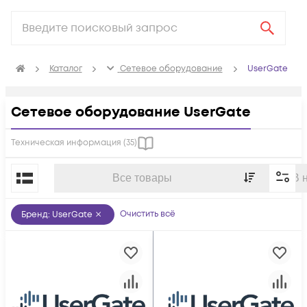
Каталог
Сетевое оборудование
UserGate
Сетевое оборудование UserGate
Техническая информация (
35
)
По популярности
Все товары
В 
Очистить всё
Бренд
:
UserGate