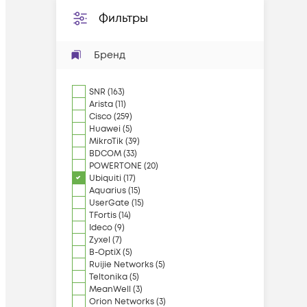
Фильтры
Бренд
SNR
(
163
)
Arista
(
11
)
Cisco
(
259
)
Huawei
(
5
)
MikroTik
(
39
)
BDCOM
(
33
)
POWERTONE
(
20
)
Ubiquiti
(
17
)
Aquarius
(
15
)
UserGate
(
15
)
TFortis
(
14
)
Ideco
(
9
)
Zyxel
(
7
)
B-OptiX
(
5
)
Ruijie Networks
(
5
)
Teltonika
(
5
)
MeanWell
(
3
)
Orion Networks
(
3
)