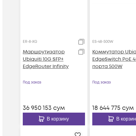
ER-8-XG
ES-48-500W
Маршрутизатор
Коммутатор Ubiqu
Ubiquiti 10G SFP+
EdgeSwitch PoE 4
EdgeRouter Infinity
порта 500W
Под заказ
Под заказ
36 950 153
сум
18 644 775
сум
В корзину
В корзин