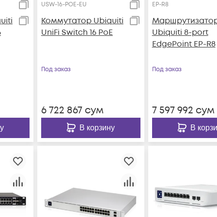
USW-16-POE-EU
EP-R8
iti
Коммутатор Ubiquiti
Маршрутизато
6
UniFi Switch 16 PoE
Ubiquiti 8-port
EdgePoint EP-R8
Под заказ
Под заказ
6 722 867
сум
7 597 992
сум
у
В корзину
В корз