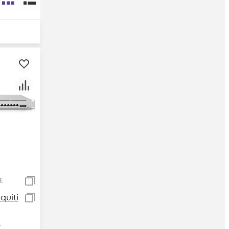
E
uiti
E