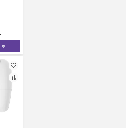
м
ину