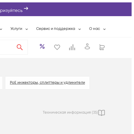
ризуйтесь
Услуги
Сервис и поддержка
О нас
ты
Wi-Fi «под ключ»
Гарантийное обслуживание
О компании
вки
Расширенная гарантия
Разовые выездные работы
Контактная информаци
а
Системная интеграция
Сервисные контракты
Банковские реквизиты
еты
Сервисный центр
Партнеры
оддержка
Техническая поддержка
Новости
PoE инжекторы, сплиттеры и удлинители
Условия оказания услуг
ы
Техническая информация (
35
)