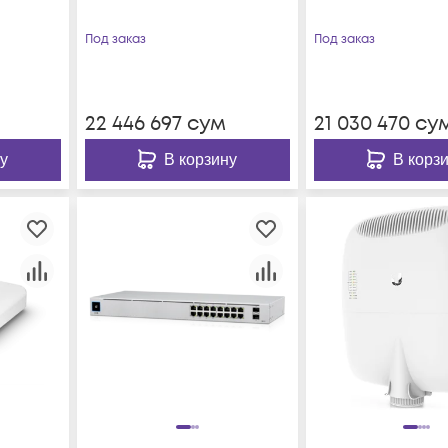
Под заказ
Под заказ
22 446 697
сум
21 030 470
су
у
В корзину
В корз