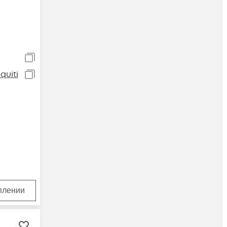
E
uiti
уплении