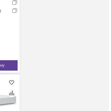
р
ину