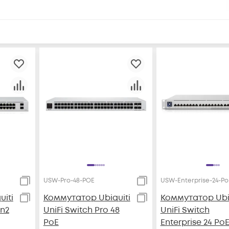
USW-Pro-48-POE
USW-Enterprise-24-Po
iti
Коммутатор Ubiquiti
Коммутатор Ubiq
en2
UniFi Switch Pro 48
UniFi Switch
PoE
Enterprise 24 Po