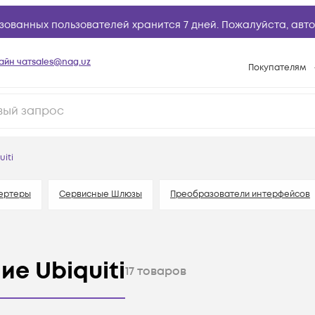
зованных пользователей хранится 7 дней. Пожалуйста,
авто
айн чат
sales@nag.uz
Покупателям
Способы опла
Условия доста
Возврат товар
uiti
Вопросы и отв
Техническая п
ертеры
Сервисные Шлюзы
Преобразователи интерфейсов
База знаний
Конфигуратор
е Ubiquiti
17
товаров