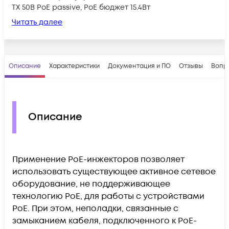
TX 50В PoE passive, PoE бюджет 15.4Вт
Читать далее
Описание
Характеристики
Документация и ПО
Отзывы
Вопр
Описание
Применение PoE-инжекторов позволяет
использовать существующее активное сетевое
оборудование, не поддерживающее
технологию PoE, для работы с устройствами
PoE. При этом, неполадки, связанные с
замыканием кабеля, подключенного к PoE-