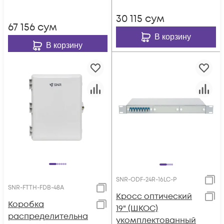
30 115
сум
67 156
сум
В корзину
В корзину
SNR-ODF-24R-16LC-P
SNR-FTTH-FDB-48A
Кросс оптический
Коробка
19" (ШКОС)
распределительна
укомплектованный