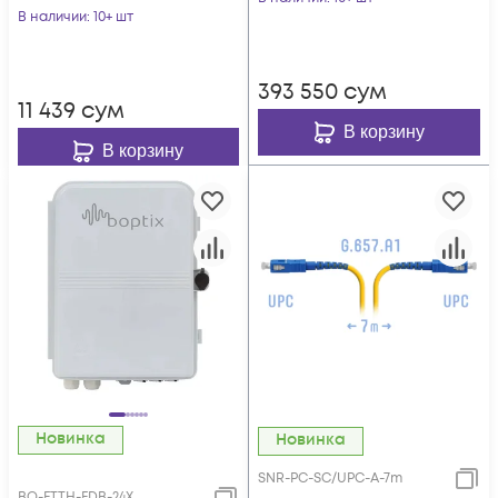
зеленый
В наличии
: 10+ шт
393 550
сум
11 439
сум
В корзину
В корзину
Новинка
Новинка
SNR-PC-SC/UPC-A-7m
BO-FTTH-FDB-24X