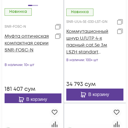
Новинка
Новинка
SNR-UU4-5E-030-LST-GN
SNR-FOSC-N
Коммутационный
Муфта оптическая
шнур U/UTP 4-х
компактная серии
парный cat.5e 3м
SNR-FOSC-N
LSZH standart
зеленый
В наличии
: 100+ шт
В наличии
: 10+ шт
34 793
сум
181 407
сум
В корзину
В корзину