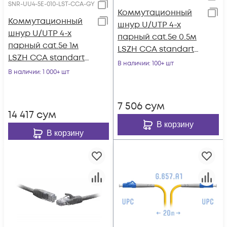
SNR-UU4-5E-010-LST-CCA-GY
Коммутационный
Коммутационный
шнур U/UTP 4-х
шнур U/UTP 4-х
парный cat.5e 0.5м
парный cat.5e 1м
LSZH CCA standart
LSZH CCA standart
серый
В наличии
: 100+ шт
серый
В наличии
: 1 000+ шт
7 506
сум
14 417
сум
В корзину
В корзину