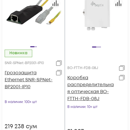
Новинка
SNR-SPNet-BP2001-IP10
BO-FTTH-FDB-08J
Грозозащита
Коробка
Ethernet SNR-SPNet-
распределительна
BP2001-IP10
я оптическая BO-
FTTH-FDB-08J
В наличии
: 100+ шт
В наличии
: 10+ шт
219 238
сум