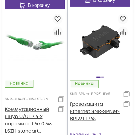
В корзину
В корзину
Новинка
Новинка
SNR-SPNet-BP1231-IP65
SNR-UU4-5E-005-LST-GN
Грозозащита
Коммутационный
Ethernet SNR-SPNet-
шнур U/UTP 4-х
BP1231-IP65
парный cat.5e 0.5м
LSZH standart
В наличии
: 10+ шт