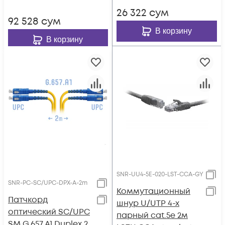
26 322
сум
92 528
сум
В корзину
В корзину
SNR-UU4-5E-020-LST-CCA-GY
SNR-PC-SC/UPC-DPX-A-2m
Коммутационный
Патчкорд
шнур U/UTP 4-х
оптический SC/UPC
парный cat.5e 2м
SM G.657.A1 Duplex 2