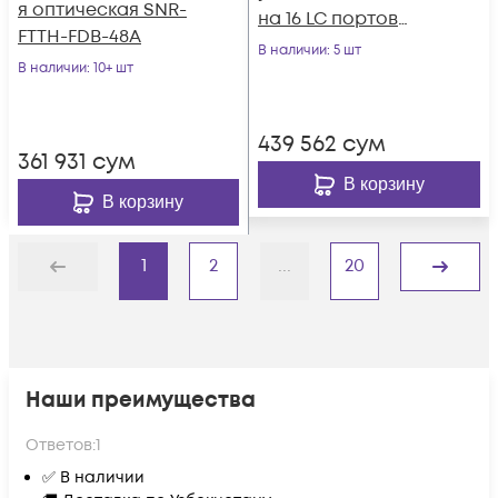
я оптическая SNR-
на 16 LC портов
FTTH-FDB-48A
(комплект с
В наличии
: 5 шт
В наличии
: 10+ шт
розетками и
пигтейлами)
439 562
сум
361 931
сум
В корзину
В корзину
1
2
...
20
Назад
Дальше
Наши преимущества
Ответов:
1
✅ В наличии