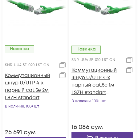
Новинка
Новинка
SNR-UU4-5E-010-LST-GN
SNR-UU4-5E-020-LST-GN
Коммутационный
Коммутационный
шнур U/UTP 4-х
шнур U/UTP 4-х
парный cat.5e 1м
парный cat.5e 2м
LSZH standart
LSZH standart
зеленый
В наличии
: 100+ шт
зеленый
В наличии
: 100+ шт
16 086
сум
26 691
сум