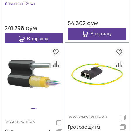
IP20
В наличии
: 10+ шт
54 302
сум
241 798
сум
В корзину
В корзину
SNR-SPNet-BP1001-IP10
SNR-FOCA-UT1-16
Грозозащита