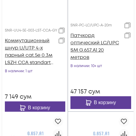
SNR-PC-LC/UPC-A-20m
SNR-UU4-5E-003-LST-CCA-GY
Патчкорд
Коммутационный
оптический LC/UPC
шнур U/UTP 4-х
SM G.657.A1 20
парный cat.5e 0.3м
метров
LSZH CCA standart
В наличии
: 10+ шт
серый
В наличии
: 1 шт
47 157
сум
7 149
сум
В корзину
В корзину