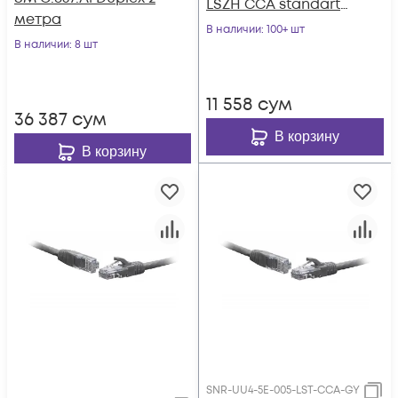
LSZH CCA standart
метра
серый
В наличии
: 100+ шт
В наличии
: 8 шт
11 558
сум
36 387
сум
В корзину
В корзину
SNR-UU4-5E-005-LST-CCA-GY