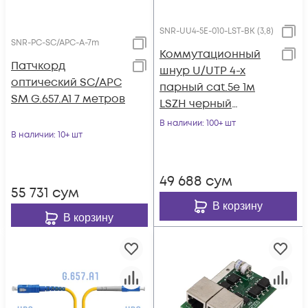
SNR-UU4-5E-010-LST-BK (3,8)
SNR-PC-SC/APC-A-7m
Коммутационный
Патчкорд
шнур U/UTP 4-х
оптический SC/APC
парный cat.5е 1м
SM G.657.A1 7 метров
LSZH черный
(диаметр 3,8 мм)
В наличии
: 100+ шт
В наличии
: 10+ шт
49 688
сум
55 731
сум
В корзину
В корзину