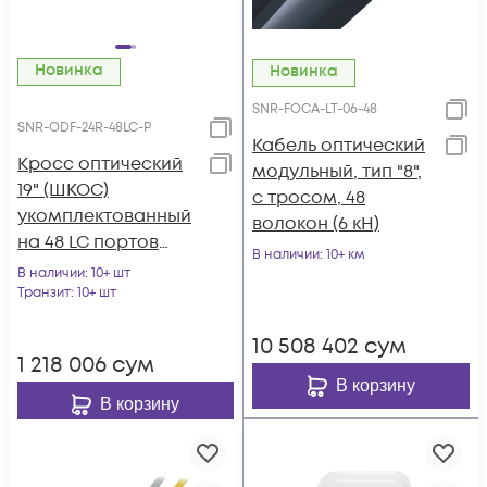
Новинка
Новинка
SNR-FOCA-LT-06-48
SNR-ODF-24R-48LC-P
Кабель оптический
Кросс оптический
модульный, тип "8",
19" (ШКОС)
с тросом, 48
укомплектованный
волокон (6 кН)
на 48 LC портов
В наличии
: 10+ км
(комплект с
В наличии
: 10+ шт
розетками и
Транзит
: 10+ шт
пигтейлами)
10 508 402
сум
1 218 006
сум
В корзину
В корзину