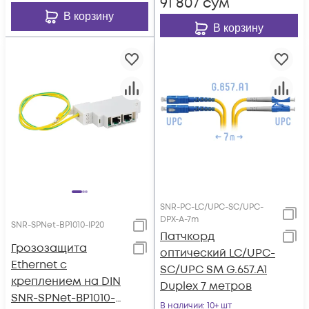
91 807
сум
В корзину
В корзину
SNR-PC-LC/UPC-SC/UPC-
DPX-A-7m
SNR-SPNet-BP1010-IP20
Патчкорд
Грозозащита
оптический LC/UPC-
Ethernet с
SC/UPC SM G.657.A1
креплением на DIN
Duplex 7 метров
SNR-SPNet-BP1010-
В наличии
: 10+ шт