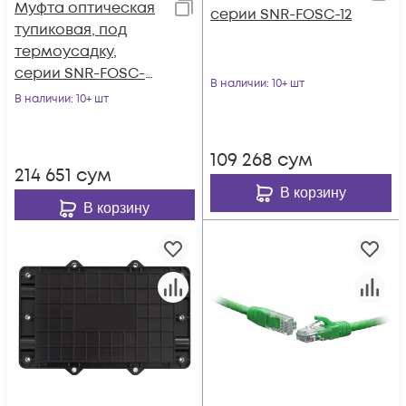
Муфта оптическая
серии SNR-FOSC-12
тупиковая, под
термоусадку,
серии SNR-FOSC-
В наличии
: 10+ шт
CV037
В наличии
: 10+ шт
109 268
сум
214 651
сум
В корзину
В корзину