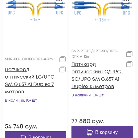
SNR-PC-LC/UPC-SC/UPC-
DPX-A-15m
SNR-PC-LC/UPC-DPX-A-7m
Патчкорд
Патчкорд
оптический LC/UPC-
оптический LC/UPC
SC/UPC SM G.657.A1
SM G.657.A1 Duplex 7
Duplex 15 метров
метров
В наличии
: 10+ шт
В наличии
: 10+ шт
77 880
сум
54 748
сум
В корзину
В корзину