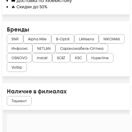
🚚 Доставка по Узбекистану
🔥 Скидки до 50%
Бренды
SNR
Alpha Mile
B-OptiX
LANsens
NIKOMAX
Инфосис
NETLAN
Сарансккабель-Оптика
OSNOVO
Install
SC&T
KSC
Hyperline
VolSip
Наличие в филиалах
Ташкент