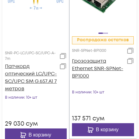
Распродажа остатков
SNR-SPNet-BP1000
SNR-PC-LC/UPC-SC/UPC-A-
7m
Грозозащита
Патчкорд
Ethernet SNR-SPNet-
оптический LC/UPC-
BP1000
SC/UPC SM G.657.A1 7
метров
В наличии
: 10+ шт
В наличии
: 10+ шт
137 571
сум
29 030
сум
В корзину
В корзину