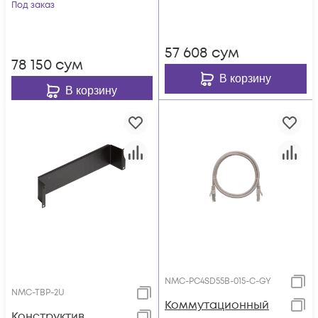
2 м
Под заказ
57 608
сум
78 150
сум
В корзину
В корзину
NMC-PC4SD55B-015-C-GY
NMC-TBP-2U
Коммутационный
Конструктив