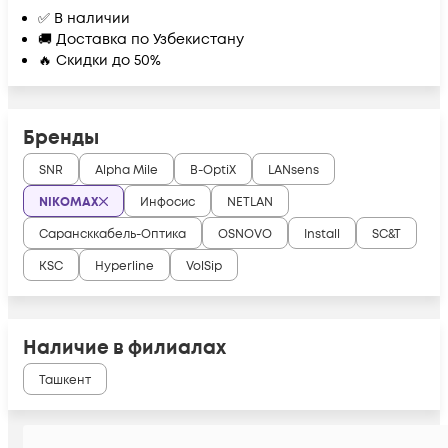
✅ В наличии
🚚 Доставка по Узбекистану
🔥 Скидки до 50%
Бренды
SNR
Alpha Mile
B-OptiX
LANsens
NIKOMAX
Инфосис
NETLAN
Сарансккабель-Оптика
OSNOVO
Install
SC&T
KSC
Hyperline
VolSip
Наличие в филиалах
Ташкент