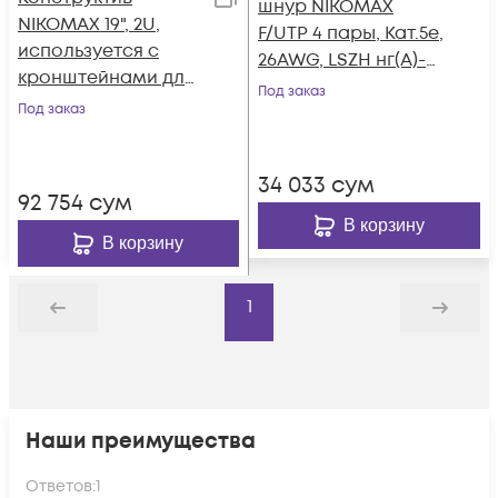
шнур NIKOMAX
NIKOMAX 19", 2U,
F/UTP 4 пары, Кат.5е,
используется с
26AWG, LSZH нг(А)-
кронштейнами для
HFLTx, серый, 1,5м
Под заказ
установки плинтов
Под заказ
в шкаф или стойку,
черный
34 033
сум
92 754
сум
В корзину
В корзину
1
Назад
Дальше
Наши преимущества
Ответов:
1