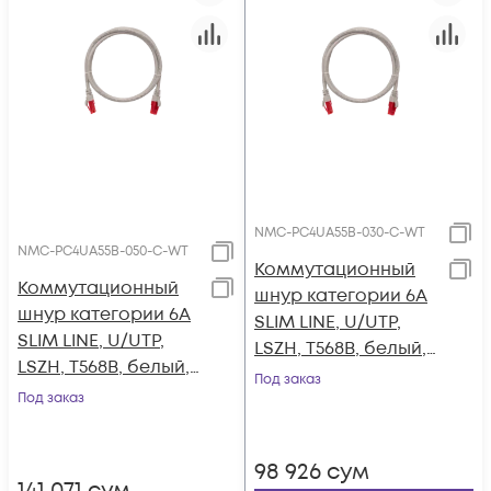
NMC-PC4UA55B-030-C-WT
NMC-PC4UA55B-050-C-WT
Коммутационный
Коммутационный
шнур категории 6A
шнур категории 6A
SLIM LINE, U/UTP,
SLIM LINE, U/UTP,
LSZH, T568B, белый,
LSZH, T568B, белый,
3 м
Под заказ
5 м
Под заказ
98 926
сум