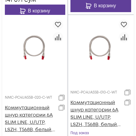
141 071
сум
В корзину
В корзину
NMC-PC4UA55B-010-C-WT
NMC-PC4UA55B-020-C-WT
Коммутационный
Коммутационный
шнур категории 6A
шнур категории 6A
SLIM LINE, U/UTP,
SLIM LINE, U/UTP,
LSZH, T568B, белый, 1
LSZH, T568B, белый,
м
Под заказ