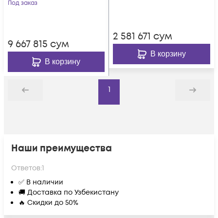
неэкранированная,
Под заказ
(solid), PVC, -20°C -
категория 6A, Dual
+75°C, серый
IDC
2 581 671
сум
9 667 815
сум
В корзину
В корзину
1
Назад
Дальше
Наши преимущества
Ответов:
1
✅ В наличии
🚚 Доставка по Узбекистану
🔥 Скидки до 50%