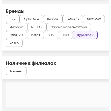
Бренды
SNR
Alpha Mile
B-OptiX
LANsens
NIKOMAX
Инфосис
NETLAN
Сарансккабель-Оптика
OSNOVO
Install
SC&T
KSC
Hyperline
VolSip
Наличие в филиалах
Ташкент