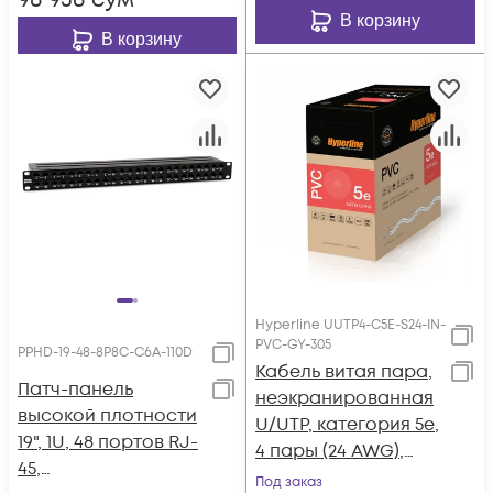
98 938
сум
В корзину
В корзину
Hyperline UUTP4-C5E-S24-IN-
PVC-GY-305
PPHD-19-48-8P8C-C6A-110D
Кабель витая пара,
Патч-панель
неэкранированная
высокой плотности
U/UTP, категория 5e,
19", 1U, 48 портов RJ-
4 пары (24 AWG),
45,
одножильный
Под заказ