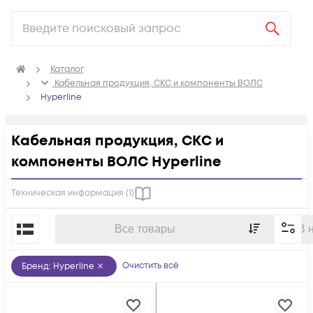
Каталог
Кабельная продукция, СКС и компоненты ВОЛС
Hyperline
Кабельная продукция, СКС и
компоненты ВОЛС Hyperline
Техническая информация (
1
)
По популярности
Все товары
В 
Очистить всё
Бренд
:
Hyperline