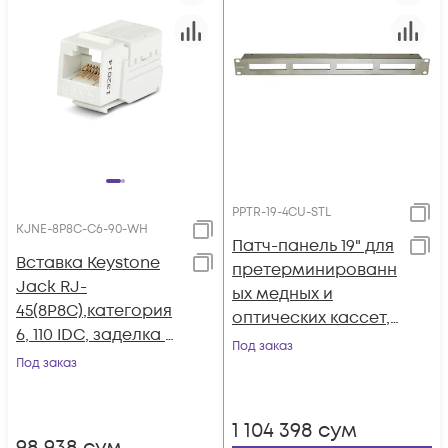
PPTR-19-4CU-STL
KJNE-8P8C-C6-90-WH
Патч-панель 19" для
Вставка Keystone
претерминированн
Jack RJ-
ых медных и
45(8P8C),категория
оптических кассет,
6, 110 IDC, заделка с
4 слота под
Под заказ
помощью NE-TOOL,
Под заказ
кассеты, 1U
белая
1 104 398
сум