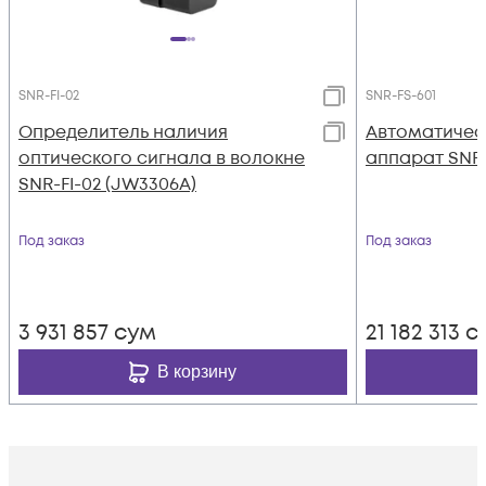
SNR-FI-02
SNR-FS-601
Определитель наличия
Автоматичес
оптического сигнала в волокне
аппарат SNR-
SNR-FI-02 (JW3306A)
Под заказ
Под заказ
3 931 857
сум
21 182 313
с
В корзину