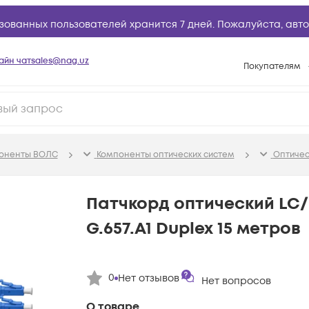
зованных пользователей хранится 7 дней. Пожалуйста,
авто
айн чат
sales@nag.uz
Покупателям
Способы опла
Условия доста
Возврат товар
поненты ВОЛС
Компоненты оптических систем
Оптичес
Вопросы и отв
Техническая п
Патчкорд оптический LC
База знаний
G.657.A1 Duplex 15 метров
Конфигуратор
0
Нет отзывов
Нет вопросов
О товаре