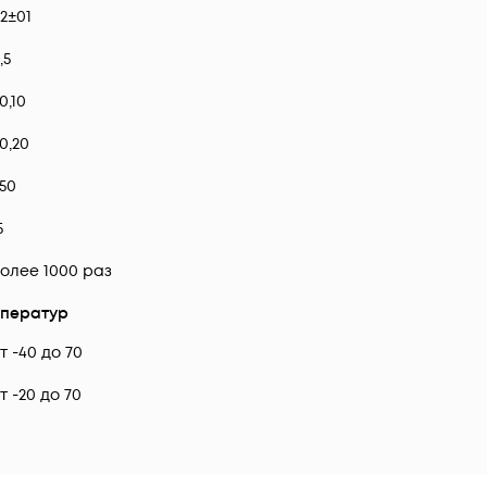
2±01
,5
0,10
0,20
50
5
олее 1000 раз
ператур
т -40 до 70
т -20 до 70