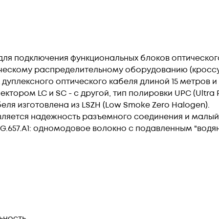
для подключения функциональных блоков оптическо
ческому распределительному оборудованию (кроссу
 дуплексного оптического кабеля длиной 15 метров 
ором LC и SC - с другой, тип полировки UPC (Ultra P
ля изготовлена из LSZH (Low Smoke Zero Halogen).
ляется надежность разъемного соединения и малый 
G.657.А1: одномодовое волокно с подавленным "вод
ьность.