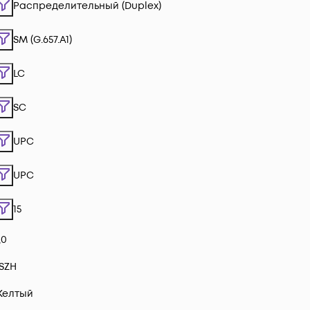
Распределительный (Duplex)
SM (G.657.A1)
LC
SC
UPC
UPC
15
,0
SZH
Желтый