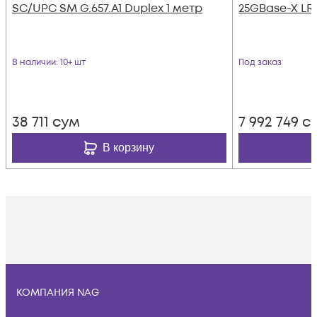
SC/UPC SM G.657.A1 Duplex 1 метр
25GBase-X LR
В наличии
: 10+ шт
Под заказ
38 711
сум
7 992 749
с
В корзину
КОМПАНИЯ NAG