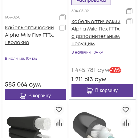
Распродажа
604-05-02
604-02-01
Кабель оптический
Кабель оптический
Alpha Mile Flex FTTx,
Alpha Mile Flex FTTx,
с дополнительным
1 волокно
несущим
элементом (FRP 1.0
В наличии
: 10+ км
мм), 02 волокна
В наличии
: 10+ км
1 445 781
сум
-
16
%
1 211 613
сум
585 064
сум
В корзину
В корзину