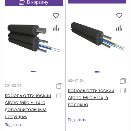
В корзину
604-01-04
604-03-02
Кабель оптический
Кабель оптический
Alpha Mile FTTx, 4
Alpha Mile FTTx, с
волокна
дополнительным
несущим
Под заказ
элементом
Под заказ
(проволока 1.0 мм),