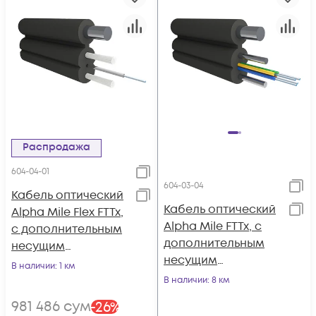
Распродажа
604-04-01
604-03-04
Кабель оптический
Кабель оптический
Alpha Mile Flex FTTx,
Alpha Mile FTTx, с
с дополнительным
дополнительным
несущим
несущим
элементом
В наличии
: 1 км
элементом
(проволока 1.0 мм),
В наличии
: 8 км
(проволока 1.0 мм),
1 волокно
981 486
сум
-
26
%
4 волокна