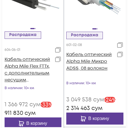
Распродажа
Распродажа
601-02-08
604-06-01
Кабель оптический
Кабель оптический
Alpha Mile Микро
Alpha Mile Flex FTTx,
ADSS, 08 волокон
с дополнительным
несущим
В наличии
: 10+ км
элементом (FRP 1.8
В наличии
: 10+ км
мм), 01 волокно
3 049 538
сум
-
24
%
1 366 972
сум
-
33
%
2 314 463
сум
911 830
сум
В корзину
В корзину