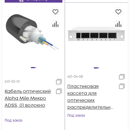
401-04-08
601-02-01
Пластиковая
Кабель оптический
кассета для
Alpha Mile Микро
оптических
ADSS, 01 волокно
распределительны
х коробок 8 портов
Под заказ
Под заказ
SC