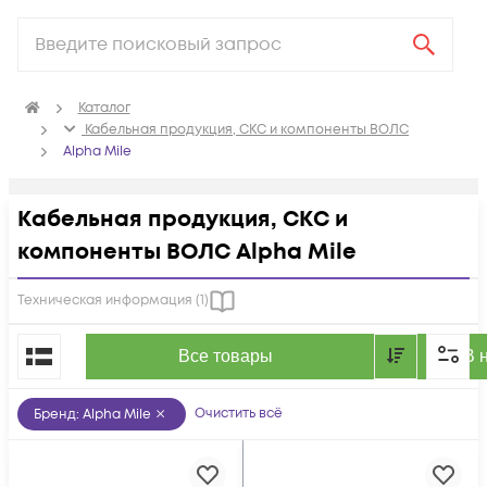
Каталог
Кабельная продукция, СКС и компоненты ВОЛС
Alpha Mile
Кабельная продукция, СКС и
компоненты ВОЛС Alpha Mile
Техническая информация (
1
)
По популярности
Все товары
В 
Очистить всё
Бренд
:
Alpha Mile