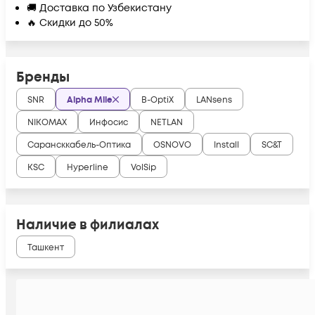
🚚 Доставка по Узбекистану
🔥 Скидки до 50%
Бренды
SNR
Alpha Mile
B-OptiX
LANsens
NIKOMAX
Инфосис
NETLAN
Сарансккабель-Оптика
OSNOVO
Install
SC&T
KSC
Hyperline
VolSip
Наличие в филиалах
Ташкент