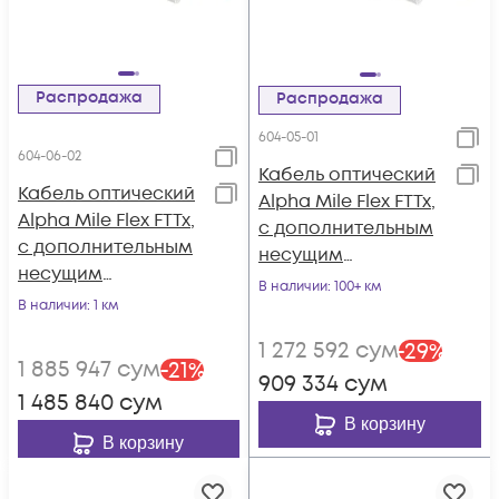
Распродажа
Распродажа
604-05-01
604-06-02
Кабель оптический
Кабель оптический
Alpha Mile Flex FTTx,
Alpha Mile Flex FTTx,
с дополнительным
с дополнительным
несущим
несущим
элементом (FRP 1.0
В наличии
: 100+ км
элементом (FRP 1.8
В наличии
: 1 км
мм), 01 волокно
мм), 02 волокна
1 272 592
сум
-
29
%
1 885 947
сум
-
21
%
909 334
сум
1 485 840
сум
В корзину
В корзину