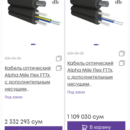
604-04-02
604-04-04
Кабель оптический
Кабель оптический
Alpha Mile Flex FTTx,
Alpha Mile Flex FTTx,
с дополнительным
с дополнительным
несущим
несущим
элементом
Под заказ
элементом
Под заказ
(проволока 1.0 мм),
(проволока 1.0 мм),
2 волокна
4 волокна
1 109 030
сум
2 332 293
сум
В корзину