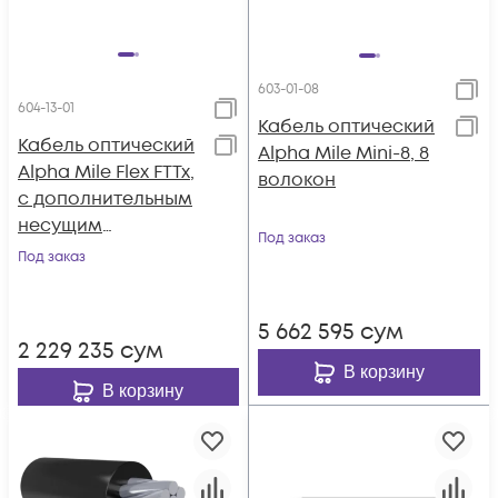
603-01-08
604-13-01
Кабель оптический
Кабель оптический
Alpha Mile Mini-8, 8
Alpha Mile Flex FTTx,
волокон
с дополнительным
несущим
Под заказ
элементом
Под заказ
(проволока 1.0 мм),
1 волокно 657A1
5 662 595
сум
2 229 235
сум
В корзину
В корзину