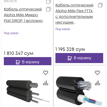
605-02-01
Кабель оптический
Кабель оптический
Alpha Mile Flex FTTx,
Alpha Mile Микро
с дополнительным
Flat DROP, 1 волокно
несущим
элементом
Под заказ
Под заказ
(проволока 1.0 мм),
2 волокно 657A1
1 195 328
сум
1 810 347
сум
В корзину
В корзину