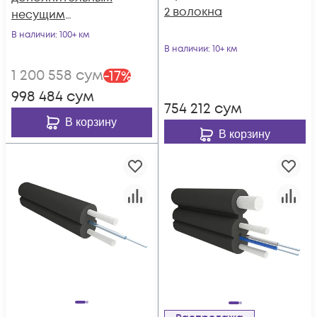
2 волокна
несущим
элементом
В наличии
: 100+ км
(проволока 1.0 мм),
В наличии
: 10+ км
1 волокно
1 200 558
сум
-
17
%
998 484
сум
754 212
сум
В корзину
В корзину