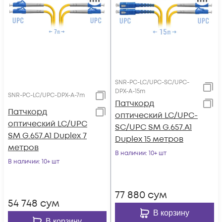
SNR-PC-LC/UPC-SC/UPC-
DPX-A-15m
SNR-PC-LC/UPC-DPX-A-7m
Патчкорд
Патчкорд
оптический LC/UPC-
оптический LC/UPC
SC/UPC SM G.657.A1
SM G.657.A1 Duplex 7
Duplex 15 метров
метров
В наличии
: 10+ шт
В наличии
: 10+ шт
77 880
сум
54 748
сум
В корзину
В корзину