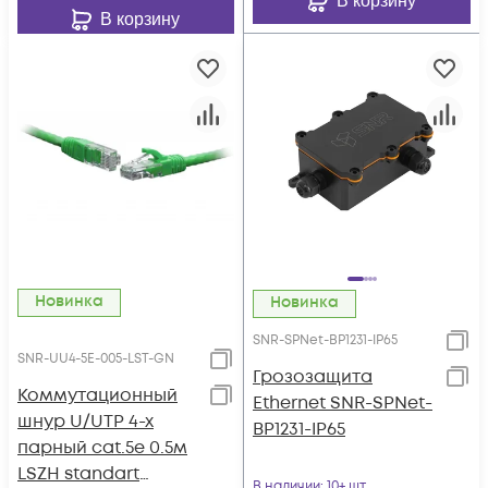
В корзину
В корзину
Новинка
Новинка
SNR-SPNet-BP1231-IP65
SNR-UU4-5E-005-LST-GN
Грозозащита
Коммутационный
Ethernet SNR-SPNet-
шнур U/UTP 4-х
BP1231-IP65
парный cat.5e 0.5м
LSZH standart
В наличии
: 10+ шт