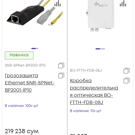
Новинка
SNR-SPNet-BP2001-IP10
BO-FTTH-FDB-08J
Грозозащита
Коробка
Ethernet SNR-SPNet-
распределительна
BP2001-IP10
я оптическая BO-
FTTH-FDB-08J
В наличии
: 100+ шт
В наличии
: 10+ шт
219 238
сум