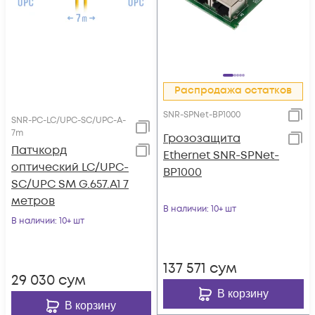
Распродажа остатков
SNR-SPNet-BP1000
SNR-PC-LC/UPC-SC/UPC-A-
7m
Грозозащита
Патчкорд
Ethernet SNR-SPNet-
оптический LC/UPC-
BP1000
SC/UPC SM G.657.A1 7
метров
В наличии
: 10+ шт
В наличии
: 10+ шт
137 571
сум
29 030
сум
В корзину
В корзину