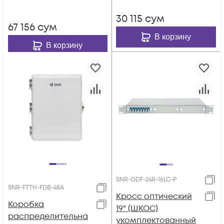
30 115
сум
67 156
сум
В корзину
В корзину
SNR-ODF-24R-16LC-P
SNR-FTTH-FDB-48A
Кросс оптический
Коробка
19" (ШКОС)
распределительна
укомплектованный