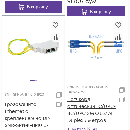
91 807
сум
В корзину
В корзину
SNR-PC-LC/UPC-SC/UPC-
DPX-A-7m
SNR-SPNet-BP1010-IP20
Патчкорд
Грозозащита
оптический LC/UPC-
Ethernet с
SC/UPC SM G.657.A1
креплением на DIN
Duplex 7 метров
SNR-SPNet-BP1010-
В наличии
: 10+ шт