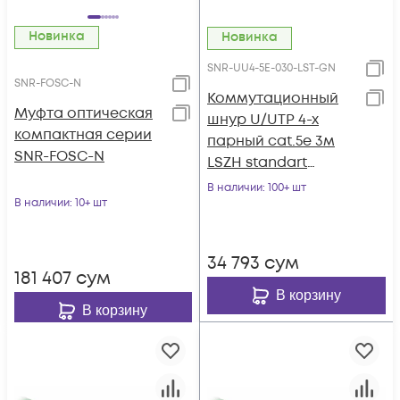
Новинка
Новинка
SNR-UU4-5E-030-LST-GN
SNR-FOSC-N
Коммутационный
Муфта оптическая
шнур U/UTP 4-х
компактная серии
парный cat.5e 3м
SNR-FOSC-N
LSZH standart
зеленый
В наличии
: 100+ шт
В наличии
: 10+ шт
34 793
сум
181 407
сум
В корзину
В корзину