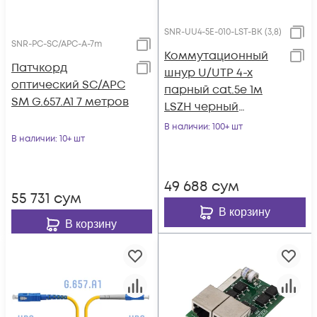
SNR-UU4-5E-010-LST-BK (3,8)
SNR-PC-SC/APC-A-7m
Коммутационный
Патчкорд
шнур U/UTP 4-х
оптический SC/APC
парный cat.5е 1м
SM G.657.A1 7 метров
LSZH черный
(диаметр 3,8 мм)
В наличии
: 100+ шт
В наличии
: 10+ шт
49 688
сум
55 731
сум
В корзину
В корзину