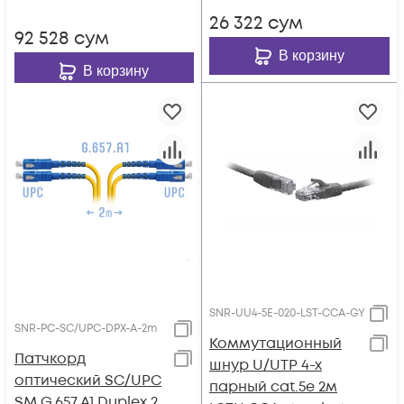
26 322
сум
92 528
сум
В корзину
В корзину
SNR-UU4-5E-020-LST-CCA-GY
SNR-PC-SC/UPC-DPX-A-2m
Коммутационный
Патчкорд
шнур U/UTP 4-х
оптический SC/UPC
парный cat.5e 2м
SM G.657.A1 Duplex 2