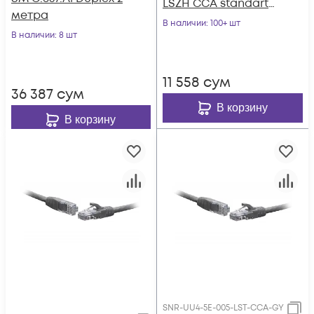
LSZH CCA standart
метра
серый
В наличии
: 100+ шт
В наличии
: 8 шт
11 558
сум
36 387
сум
В корзину
В корзину
SNR-UU4-5E-005-LST-CCA-GY