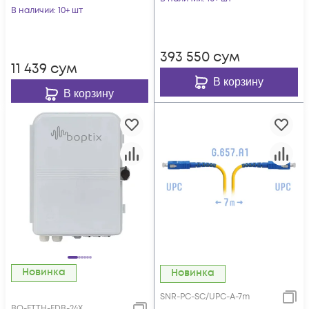
зеленый
В наличии
: 10+ шт
393 550
сум
11 439
сум
В корзину
В корзину
Новинка
Новинка
SNR-PC-SC/UPC-A-7m
BO-FTTH-FDB-24X