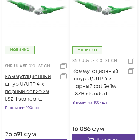
Новинка
Новинка
SNR-UU4-5E-010-LST-GN
SNR-UU4-5E-020-LST-GN
Коммутационный
Коммутационный
шнур U/UTP 4-х
шнур U/UTP 4-х
парный cat.5e 1м
парный cat.5e 2м
LSZH standart
LSZH standart
зеленый
В наличии
: 100+ шт
зеленый
В наличии
: 100+ шт
16 086
сум
26 691
сум