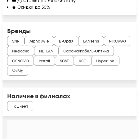
🚚 Доставка по Узбекистану
🔥 Скидки до 50%
Бренды
SNR
Alpha Mile
B-OptiX
LANsens
NIKOMAX
Инфосис
NETLAN
Сарансккабель-Оптика
OSNOVO
Install
SC&T
KSC
Hyperline
VolSip
Наличие в филиалах
Ташкент