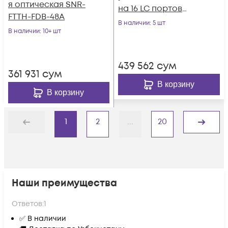
я оптическая SNR-
на 16 LC портов
FTTH-FDB-48A
(комплект с
В наличии
: 5 шт
В наличии
: 10+ шт
розетками и
пигтейлами)
439 562
сум
361 931
сум
В корзину
В корзину
1
2
...
20
Назад
Дальше
Наши преимущества
Ответов:
1
✅ В наличии