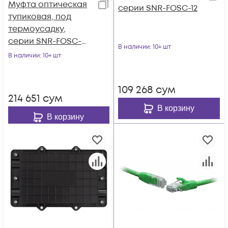
Муфта оптическая
серии SNR-FOSC-12
тупиковая, под
термоусадку,
серии SNR-FOSC-
В наличии
: 10+ шт
CV037
В наличии
: 10+ шт
109 268
сум
214 651
сум
В корзину
В корзину