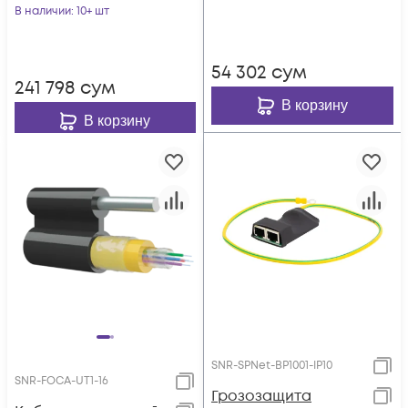
IP20
В наличии
: 10+ шт
54 302
сум
241 798
сум
В корзину
В корзину
SNR-SPNet-BP1001-IP10
SNR-FOCA-UT1-16
Грозозащита