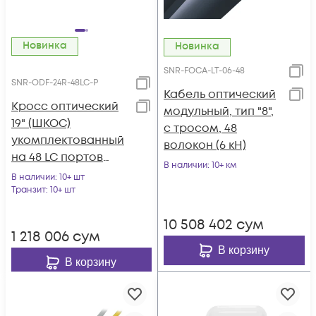
Новинка
Новинка
SNR-FOCA-LT-06-48
SNR-ODF-24R-48LC-P
Кабель оптический
Кросс оптический
модульный, тип "8",
19" (ШКОС)
с тросом, 48
укомплектованный
волокон (6 кН)
на 48 LC портов
В наличии
: 10+ км
(комплект с
В наличии
: 10+ шт
розетками и
Транзит
: 10+ шт
пигтейлами)
10 508 402
сум
1 218 006
сум
В корзину
В корзину