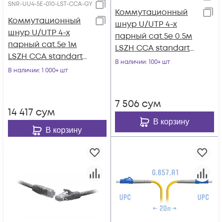
SNR-UU4-5E-010-LST-CCA-GY
Коммутационный
Коммутационный
шнур U/UTP 4-х
шнур U/UTP 4-х
парный cat.5e 0.5м
парный cat.5e 1м
LSZH CCA standart
LSZH CCA standart
серый
В наличии
: 100+ шт
серый
В наличии
: 1 000+ шт
7 506
сум
14 417
сум
В корзину
В корзину