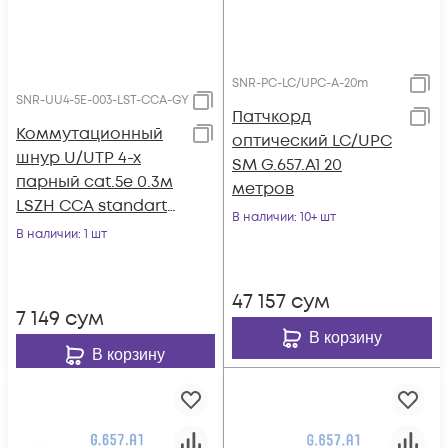
SNR-PC-LC/UPC-A-20m
SNR-UU4-5E-003-LST-CCA-GY
Патчкорд
Коммутационный
оптический LC/UPC
шнур U/UTP 4-х
SM G.657.A1 20
парный cat.5e 0.3м
метров
LSZH CCA standart
В наличии
: 10+ шт
серый
В наличии
: 1 шт
47 157
сум
7 149
сум
В корзину
В корзину