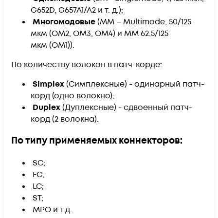
G652D, G657A1/A2 и т. д.);
Многомодовые
(ММ – Multimode, 50/125
мкм (ОМ2, ОМ3, ОМ4) и ММ 62.5/125
мкм (ОМ1)).
​По количеству волокон в патч-корде:
Simplex
(Симплексные) - одинарный патч-
корд (одно волокно);
Duplex
(Дуплексные) - сдвоенный патч-
корд (2 волокна).
​По типу применяемых коннекторов:
​ SC;
FC;
LC;
ST;
MPO и т.д.