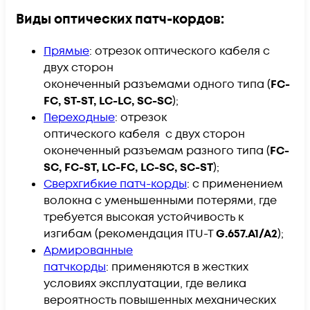
Виды оптических патч-кордов:
Прямые
:
отрезок оптического кабеля с
двух сторон​
оконеченный разъемами одного типа (
FC-
FC, ST-ST, LC-LC, SC-SC
);
Переходные
: отрезок
оптического кабеля с двух сторон​
оконеченный разъемам разного типа (
FC-
SC, FC-ST, LC-FC, LC-SC, SC-ST
);
Сверхгибкие патч-корды
: с применением
волокна с уменьшенными потерями, где
требуется высокая устойчивость к
изгибам (рекомендация ITU-T
G.657.A1/A2
);
Армированные
патчкорды
: применяются в жестких
условиях эксплуатации, где велика
вероятность повышенных механических