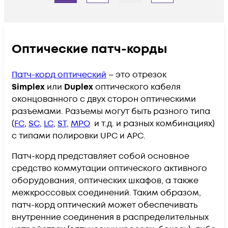
Оптические патч-корды​​
Патч-корд оптический
– это отрезок
Simplex
или
Duplex
оптического кабеля
оконцованного с двух сторон оптическими
разъемами. Разъемы могут быть разного типа
(
FC
,
SC
,
LC
,
ST
,
MPO
и т.д. и разных комбинациях)
с типами полировки UPC и APC.
Патч-корд представляет собой основное
средство коммутации оптического активного
оборудования, оптических шкафов, а также
межкроссовых соединений. Таким образом,
патч-корд оптический может обеспечивать
внутренние соединения в распределительных