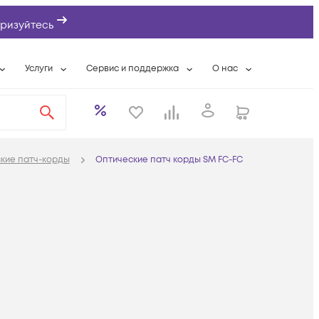
ризуйтесь
Услуги
Сервис и поддержка
О нас
ты
Wi-Fi «под ключ»
Гарантийное обслуживание
О компании
вки
Расширенная гарантия
Разовые выездные работы
Контактная информаци
а
Системная интеграция
Сервисные контракты
Банковские реквизиты
кие патч-корды
Оптические патч корды SM FC-FC
еты
Сервисный центр
Партнеры
оддержка
Техническая поддержка
Новости
Условия оказания услуг
ы