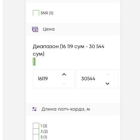
SNR
(
5
)
Цена
Диапазон
(
16 119 сум - 30 544
сум
)
Длина патч-корда, м
1 (2)
3 (2)
5 (1)