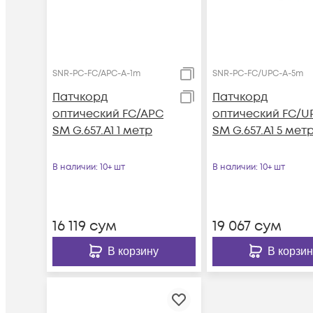
SNR-PC-FC/APC-A-1m
SNR-PC-FC/UPC-A-5m
Патчкорд
Патчкорд
оптический FC/APC
оптический FC/U
SM G.657.A1 1 метр
SM G.657.A1 5 мет
В наличии
: 10+ шт
В наличии
: 10+ шт
16 119
сум
19 067
сум
В корзину
В корзин