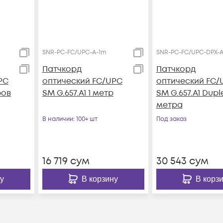
SNR-PC-FC/UPC-A-1m
SNR-PC-FC/UPC-DPX-
Патчкорд
Патчкорд
PC
оптический FC/UPC
оптический FC/
ров
SM G.657.A1 1 метр
SM G.657.A1 Dupl
метра
В наличии
: 100+ шт
Под заказ
16 719
сум
30 543
сум
у
В корзину
В корз