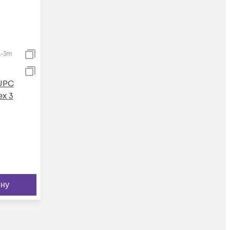
A-3m
UPC
ex 3
ину