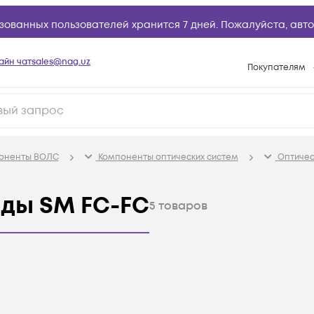
зованных пользователей хранится 7 дней. Пожалуйста,
авто
айн чат
sales@nag.uz
Покупателям
Способы опла
Условия доста
Возврат товар
поненты ВОЛС
Компоненты оптических систем
Оптичес
Вопросы и отв
Техническая п
рды SM FC-FC
5
товаров
База знаний
Конфигуратор