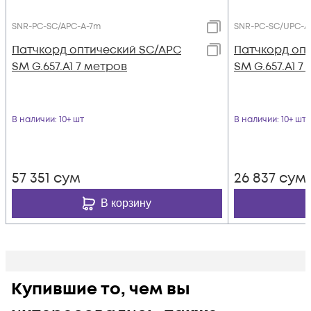
SNR-PC-SC/APC-A-7m
SNR-PC-SC/UPC-A
Патчкорд оптический SC/APC
Патчкорд оп
SM G.657.A1 7 метров
SM G.657.A1 7
В наличии
: 10+ шт
В наличии
: 10+ шт
57 351
сум
26 837
сум
В корзину
Купившие то, чем вы