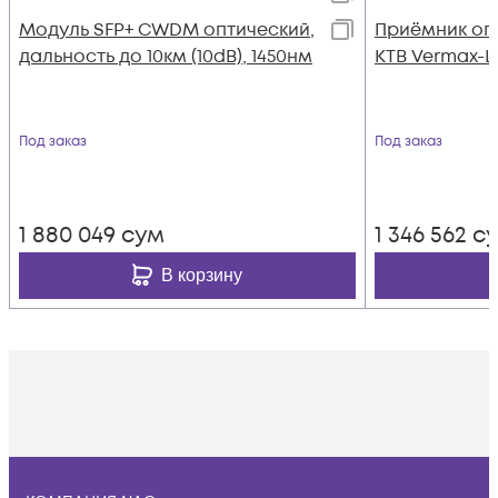
Модуль SFP+ CWDM оптический,
Приёмник опт
дальность до 10км (10dB), 1450нм
КТВ Vermax-LT
Под заказ
Под заказ
1 880 049
сум
1 346 562
с
В корзину