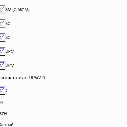
SM (G.657.A1)
SC
SC
UPC
UPC
оответствует UL94V-0
3
,0
SZH
Желтый