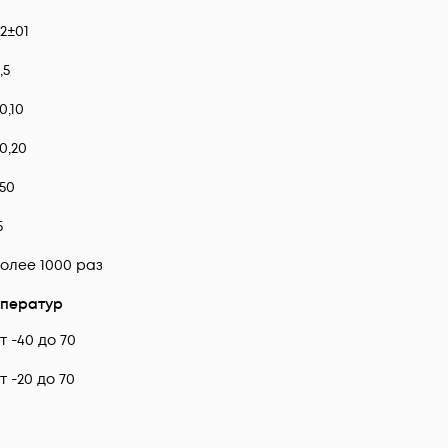
2±01
,5
0,10
0,20
50
5
олее 1000 раз
ператур
т -40 до 70
т -20 до 70