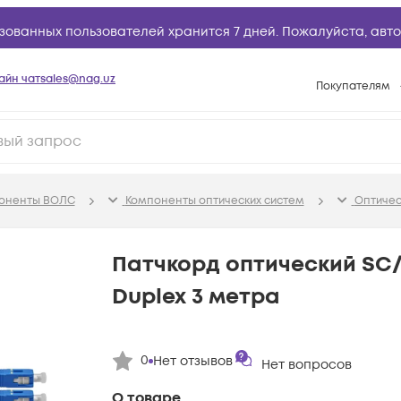
зованных пользователей хранится 7 дней. Пожалуйста,
авто
айн чат
sales@nag.uz
Покупателям
Способы опла
Условия доста
Возврат товар
поненты ВОЛС
Компоненты оптических систем
Оптичес
Вопросы и отв
Техническая п
Патчкорд оптический SC/
База знаний
Duplex 3 метра
Конфигуратор
0
Нет отзывов
Нет вопросов
О товаре