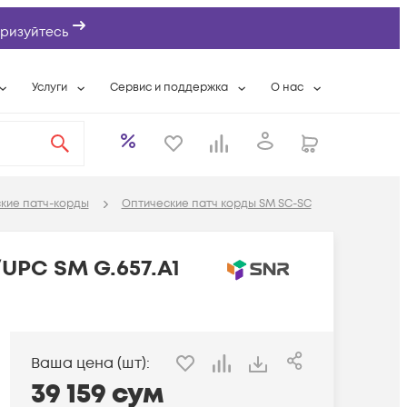
ризуйтесь
Услуги
Сервис и поддержка
О нас
ты
Wi-Fi «под ключ»
Гарантийное обслуживание
О компании
вки
Расширенная гарантия
Разовые выездные работы
Контактная информаци
а
Системная интеграция
Сервисные контракты
Банковские реквизиты
кие патч-корды
Оптические патч корды SM SC-SC
еты
Сервисный центр
Партнеры
оддержка
Техническая поддержка
Новости
UPC SM G.657.A1
Условия оказания услуг
ы
Ваша цена (шт):
39 159
сум