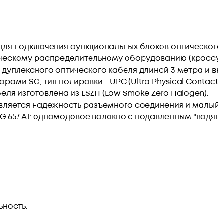
для подключения функциональных блоков оптическо
ческому распределительному оборудованию (кроссу
 дуплексного оптического кабеля длиной 3 метра и 
ами SC, тип полировки - UPC (Ultra Physical Contact
ля изготовлена из LSZH (Low Smoke Zero Halogen).
ляется надежность разъемного соединения и малый
G.657.А1: одномодовое волокно с подавленным "вод
ьность.