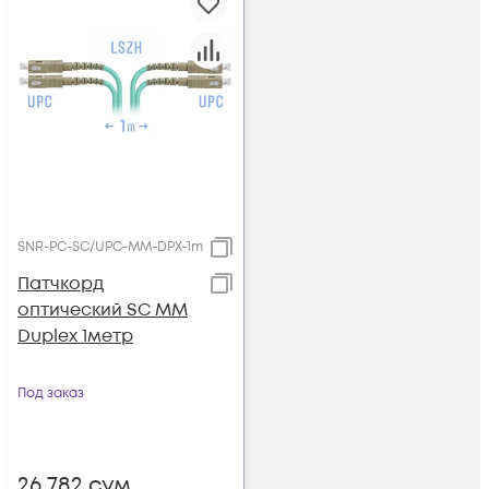
SNR-PC-SC/UPC-MM-DPX-1m
Патчкорд
оптический SC MM
Duplex 1метр
Под заказ
26 782
сум