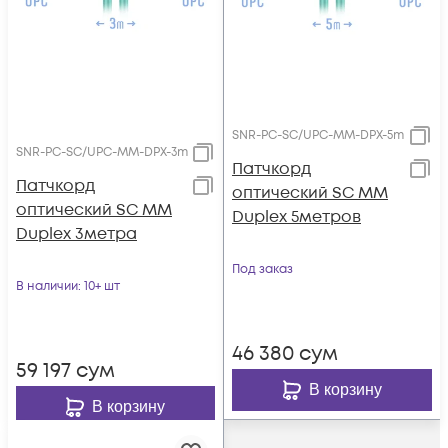
SNR-PC-SC/UPC-MM-DPX-5m
SNR-PC-SC/UPC-MM-DPX-3m
Патчкорд
Патчкорд
оптический SC MM
оптический SC MM
Duplex 5метров
Duplex 3метра
Под заказ
В наличии
: 10+ шт
46 380
сум
59 197
сум
В корзину
В корзину