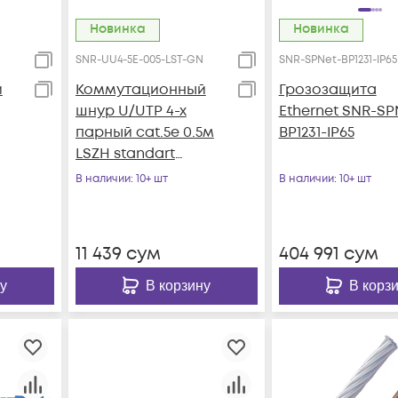
Новинка
Новинка
SNR-UU4-5E-005-LST-GN
SNR-SPNet-BP1231-IP65
й
Коммутационный
Грозозащита
шнур U/UTP 4-х
Ethernet SNR-SP
парный cat.5e 0.5м
BP1231-IP65
LSZH standart
зеленый
В наличии
: 10+ шт
В наличии
: 10+ шт
11 439
сум
404 991
сум
у
В корзину
В корз