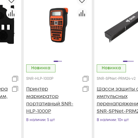
Новинка
Новинка
SNR-HLP-1000P
SNR-SPNet-PRM24-v2
ера
Принтер
Шасси защиты 
мм,
маркиратор
импульсных
портативный SNR-
перенапряжен
HLP-1000P
SNR-SPNet-PRM2
В наличии
: 5 шт
В наличии
: 10+ шт