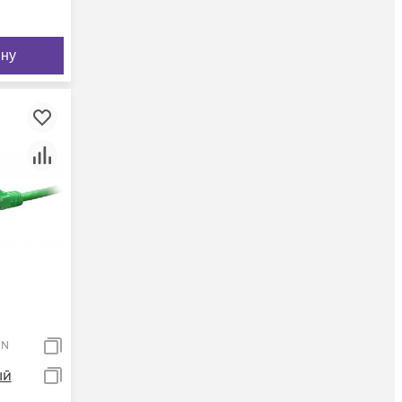
ину
GN
ый