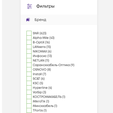
Фильтры
Бренд
SNR
(
623
)
Alpha Mile
(
43
)
B-OptiX
(
16
)
LANsens
(
15
)
NIKOMAX
(
6
)
Инфосис
(
13
)
NETLAN
(
11
)
Сарансккабель-Оптика
(
9
)
OSNOVO
(
8
)
Install
(
7
)
SC&T
(
6
)
KSC
(
5
)
Hyperline
(
4
)
VolSip
(
3
)
КОСТРОМАКАБЕЛЬ
(
1
)
MikroTik
(
1
)
Минсккабель
(
1
)
TFortis
(
1
)