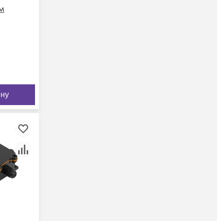
м
ину