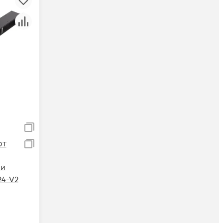
от
ий
4-V2