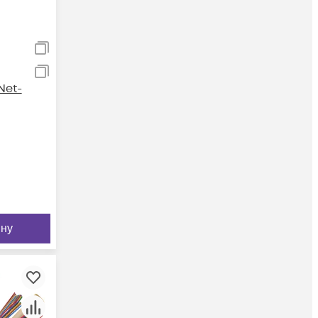
Net-
ину