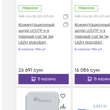
Новинка
Новинка
SNR-UU4-5E-020-LST-GN
SNR-UU4-5E-010-LST-GN
Коммутационный
Коммутационны
шнур U/UTP 4-х
шнур U/UTP 4-х
парный cat.5e 2м
парный cat.5e 1м
LSZH standart
LSZH standart
зеленый
зеленый
В наличии
: 100+ шт
В наличии
: 100+ шт
26 691
сум
16 086
сум
В корзину
В корзин