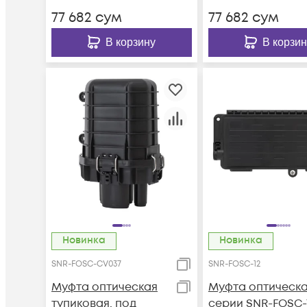
77 682
сум
77 682
сум
В корзину
В корзин
Новинка
Новинка
SNR-FOSC-CV037
SNR-FOSC-12
Муфта оптическая
Муфта оптическ
тупиковая, под
серии SNR-FOSC-