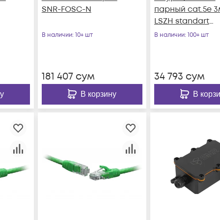
SNR-FOSC-N
парный cat.5e 3
LSZH standart
зеленый
В наличии
: 10+ шт
В наличии
: 100+ шт
181 407
сум
34 793
сум
у
В корзину
В корз