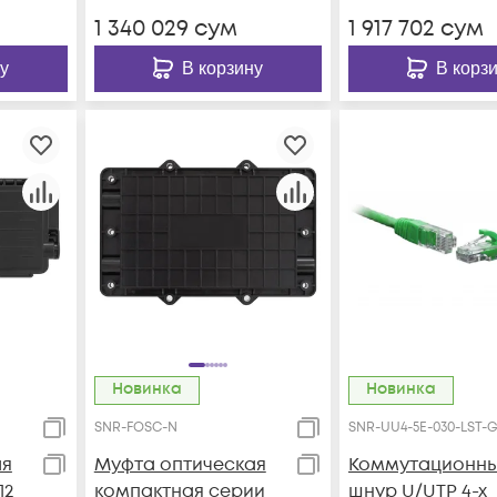
1 340 029
сум
1 917 702
сум
у
В корзину
В корз
Новинка
Новинка
SNR-FOSC-N
SNR-UU4-5E-030-LST-
ая
Муфта оптическая
Коммутационн
12
компактная серии
шнур U/UTP 4-х