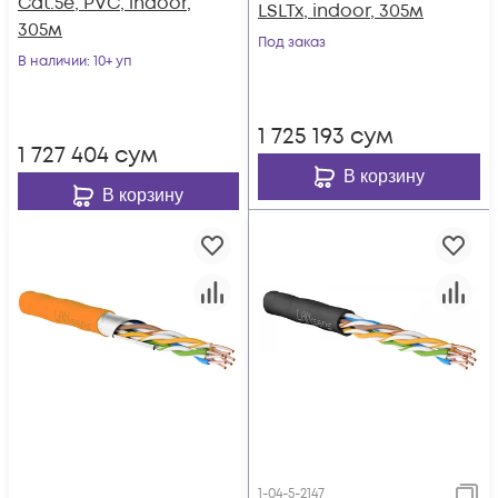
Cat.5e, PVC, indoor,
LSLTx, indoor, 305м
305м
Под заказ
В наличии
: 10+ уп
1 725 193
сум
1 727 404
сум
В корзину
В корзину
1-04-5-2147