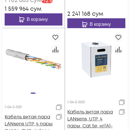
1 782 665
сум
-
12
%
1 559 964
сум
2 241 168
сум
В корзину
В корзину
1-04-5-5051
1-04-5-1051
Кабель витая пара
Кабель витая пара
LANsens, UTP, 4
LANsens UTP, 4 пары
пары, Cat.5e, нг(А)-