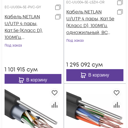
EC-UU004-5E-LSZH-OR
EC-UU004-5E-PVC-GY
Кабель NETLAN
Кабель NETLAN
U/UTP 4 пары, Кат.5e
U/UTP 4 пары,
(Класс D), 100МГц,
Кат.5e (Класс D),
одножильный, BC
100МГц,
(чистая медь),
Под заказ
одножильный, BC
Под заказ
внутренний, LSZH
(чистая медь),
нг(B)-HF,
внутренний, PVC
оранжевый, 305м
1 295 092
сум
нг(B), серый, 305м
1 101 915
сум
В корзину
В корзину