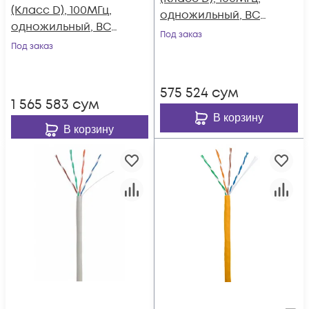
(Класс D), 100МГц,
одножильный, BC
одножильный, BC
(чистая медь),
Под заказ
(чистая медь),
Под заказ
внешний, PE до
внешний, PE до
-40C, черный, 100м
-40C, черный, 305м
575 524
сум
1 565 583
сум
В корзину
В корзину