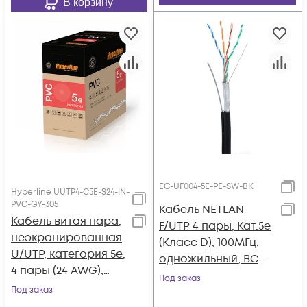
В корзину
EC-UF004-5E-PE-SW-BK
Hyperline UUTP4-C5E-S24-IN-
PVC-GY-305
Кабель NETLAN
Кабель витая пара,
F/UTP 4 пары, Кат.5e
неэкранированная
(Класс D), 100МГц,
U/UTP, категория 5e,
одножильный, BC
4 пары (24 AWG),
(чистая медь),
Под заказ
одножильный
Под заказ
внешний, PE до
(solid), PVC, -20°C -