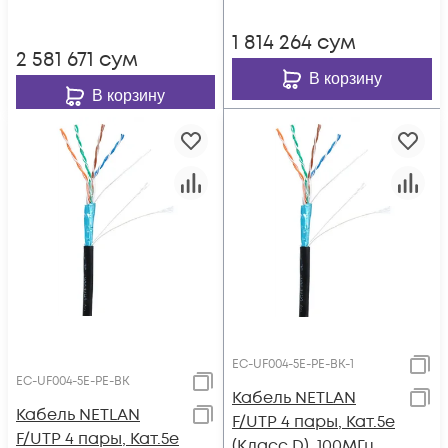
-40C, с
+75°C, серый
одножильным
1 814 264
сум
тросом, черный,
2 581 671
сум
305м
В корзину
В корзину
EC-UF004-5E-PE-BK-1
EC-UF004-5E-PE-BK
Кабель NETLAN
Кабель NETLAN
F/UTP 4 пары, Кат.5e
F/UTP 4 пары, Кат.5e
(Класс D), 100МГц,