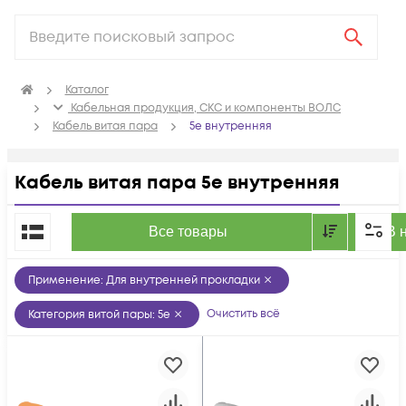
Каталог
Кабельная продукция, СКС и компоненты ВОЛС
Кабель витая пара
5e внутренняя
Кабель витая пара 5e внутренняя
По популярности
Все товары
В 
Применение
:
Для внутренней прокладки
Очистить всё
Категория витой пары
:
5e