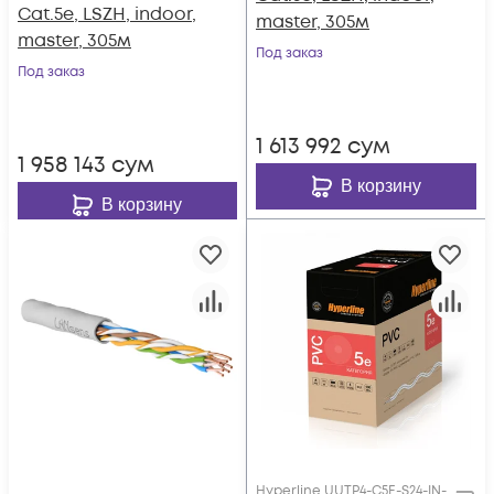
Cat.5e, LSZH, indoor,
master, 305м
master, 305м
Под заказ
Под заказ
1 613 992
сум
1 958 143
сум
В корзину
В корзину
Hyperline UUTP4-C5E-S24-IN-