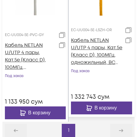
EC-UU004-5E-LSZH-OR
EC-UU004-5E-PVC-GY
Кабель NETLAN
Кабель NETLAN
U/UTP 4 пары, Кат.5e
U/UTP 4 пары,
(Класс D), 100МГц,
Кат.5e (Класс D),
одножильный, BC
100МГц,
(чистая медь),
Под заказ
одножильный, BC
Под заказ
внутренний, LSZH
(чистая медь),
нг(B)-HF,
внутренний, PVC
оранжевый, 305м
1 332 743
сум
нг(B), серый, 305м
1 133 950
сум
В корзину
В корзину
1
Назад
Дальше