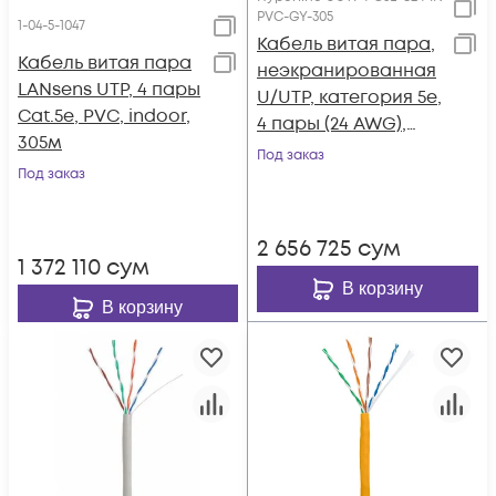
PVC-GY-305
1-04-5-1047
Кабель витая пара,
Кабель витая пара
неэкранированная
LANsens UTP, 4 пары
U/UTP, категория 5e,
Cat.5e, PVC, indoor,
4 пары (24 AWG),
305м
одножильный
Под заказ
Под заказ
(solid), PVC, -20°C -
+75°C, серый
2 656 725
сум
1 372 110
сум
В корзину
В корзину