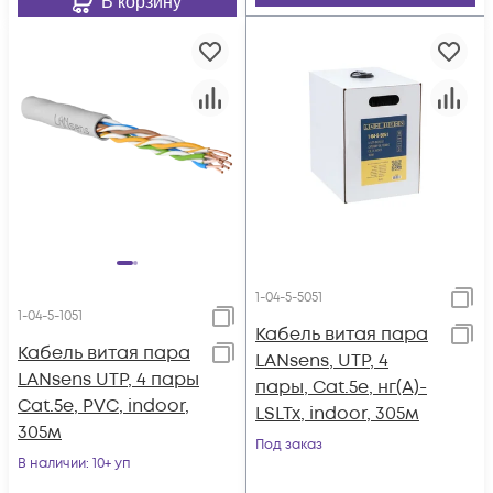
В корзину
1-04-5-5051
1-04-5-1051
Кабель витая пара
Кабель витая пара
LANsens, UTP, 4
LANsens UTP, 4 пары
пары, Cat.5e, нг(А)-
Cat.5e, PVC, indoor,
LSLTx, indoor, 305м
305м
Под заказ
В наличии
: 10+ уп