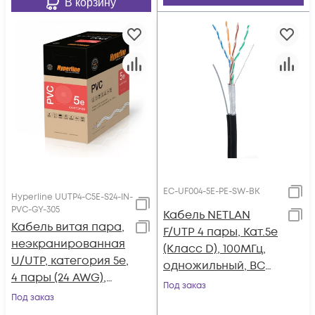
В корзину
EC-UF004-5E-PE-SW-BK
Hyperline UUTP4-C5E-S24-IN-
PVC-GY-305
Кабель NETLAN
Кабель витая пара,
F/UTP 4 пары, Кат.5e
неэкранированная
(Класс D), 100МГц,
U/UTP, категория 5e,
одножильный, BC
4 пары (24 AWG),
(чистая медь),
Под заказ
одножильный
Под заказ
внешний, PE до
(solid), PVC, -20°C -