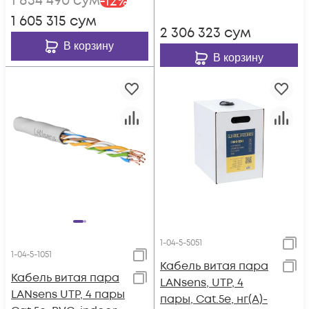
1 834 490
сум
-
12
%
1 605 315
сум
2 306 323
сум
В корзину
В корзину
1-04-5-5051
1-04-5-1051
Кабель витая пара
Кабель витая пара
LANsens, UTP, 4
LANsens UTP, 4 пары
пары, Cat.5e, нг(А)-