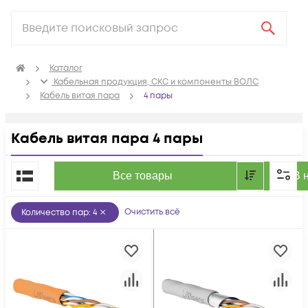
Каталог
Кабельная продукция, СКС и компоненты ВОЛС
Кабель витая пара
4 пары
Кабель витая пара 4 пары
По популярности
Все товары
В 
Очистить всё
Количество пар
:
4