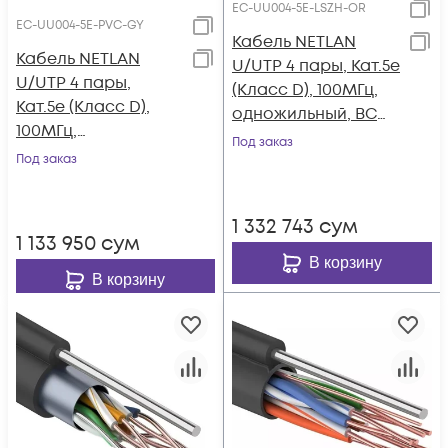
EC-UU004-5E-LSZH-OR
EC-UU004-5E-PVC-GY
Кабель NETLAN
Кабель NETLAN
U/UTP 4 пары, Кат.5e
U/UTP 4 пары,
(Класс D), 100МГц,
Кат.5e (Класс D),
одножильный, BC
100МГц,
(чистая медь),
Под заказ
одножильный, BC
Под заказ
внутренний, LSZH
(чистая медь),
нг(B)-HF,
внутренний, PVC
оранжевый, 305м
1 332 743
сум
нг(B), серый, 305м
1 133 950
сум
В корзину
В корзину