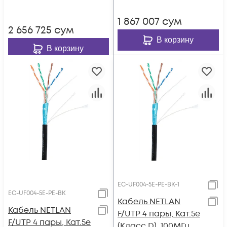
-40C, с
+75°C, серый
одножильным
1 867 007
сум
тросом, черный,
2 656 725
сум
305м
В корзину
В корзину
EC-UF004-5E-PE-BK-1
EC-UF004-5E-PE-BK
Кабель NETLAN
Кабель NETLAN
F/UTP 4 пары, Кат.5e
F/UTP 4 пары, Кат.5e
(Класс D), 100МГц,