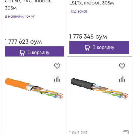
Cat.5e, PVC, indoor,
LSLTx, indoor, 305м
305м
Под заказ
В наличии
: 10+ уп
1 775 348
сум
1 777 623
сум
В корзину
В корзину
1-04-5-2147