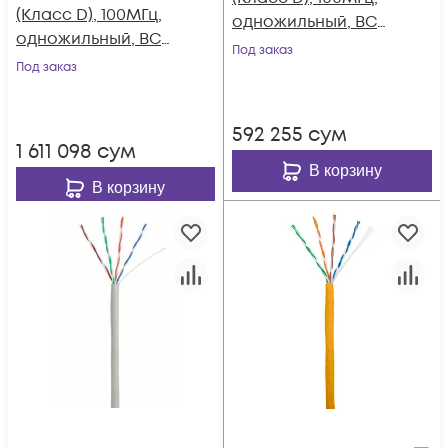
(Класс D), 100МГц,
одножильный, BC
одножильный, BC
(чистая медь),
Под заказ
(чистая медь),
Под заказ
внешний, PE до
внешний, PE до
-40C, черный, 100м
-40C, черный, 305м
592 255
сум
1 611 098
сум
В корзину
В корзину