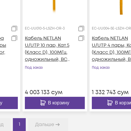
EC-UU010-5-LSZH-OR-3
EC-UU004-5E-LSZH-OR
ра
Кабель NETLAN
Кабель NETLAN
ары
U/UTP 10 пар, Кат.5
U/UTP 4 пары, К
or,
(Класс D), 100МГц,
(Класс D), 100МГ
одножильный, BC
одножильный, 
(чистая медь),
(чистая медь),
Под заказ
Под заказ
внутренний, LSZH
внутренний, LS
нг(B)-HF, оранжевый,
нг(B)-HF, оранж
305м
305м
4 003 133
сум
1 332 743
сум
у
В корзину
В корз
1
ад
Дальше