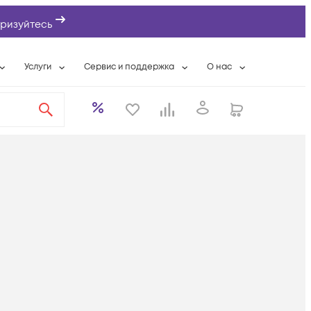
ризуйтесь
Услуги
Сервис и поддержка
О нас
ты
Wi-Fi «под ключ»
Гарантийное обслуживание
О компании
вки
Расширенная гарантия
Разовые выездные работы
Контактная информаци
а
Системная интеграция
Сервисные контракты
Банковские реквизиты
еты
Сервисный центр
Партнеры
оддержка
Техническая поддержка
Новости
Условия оказания услуг
ы