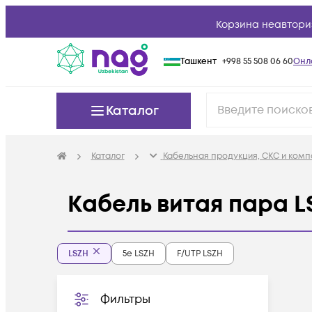
Корзина неавтори
Ташкент
+998 55 508 06 60
Онл
Каталог
Каталог
Кабельная продукция, СКС и ком
Кабель витая пара L
LSZH
5e LSZH
F/UTP LSZH
Фильтры