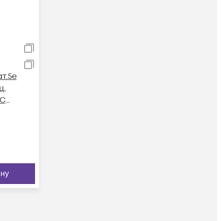
ат.5e
ц,
BC
ZH
евый,
ину