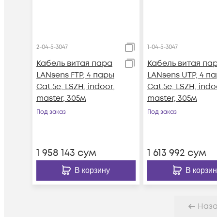
2-04-5-3047
1-04-5-3047
Кабель витая пара
Кабель витая па
LANsens FTP, 4 пары
LANsens UTP, 4 п
Cat.5e, LSZH, indoor,
Cat.5e, LSZH, indo
master, 305м
master, 305м
Под заказ
Под заказ
1 958 143
сум
1 613 992
сум
В корзину
В корзин
Наз