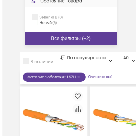
Состояние товара
Seller RFB (0)
Новый (4)
Все фильтры (+2)
По популярности
40
В наличии
Очистить всё
Материал оболочки
:
LSZH