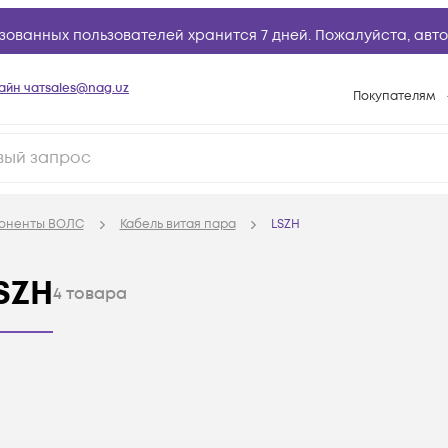
зованных пользователей хранится 7 дней. Пожалуйста,
авто
айн чат
sales@nag.uz
Покупателям
Способы опла
Условия доста
Возврат товар
поненты ВОЛС
Кабель витая пара
LSZH
Вопросы и отв
Техническая п
SZH
4
товара
База знаний
Конфигуратор