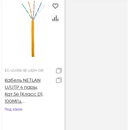
EC-UU004-5E-LSZH-OR
Кабель NETLAN
U/UTP 4 пары,
Кат.5e (Класс D),
100МГц,
одножильный, BC
Под заказ
(чистая медь),
внутренний, LSZH
нг(B)-HF,