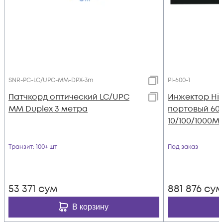
SNR-PC-LC/UPC-MM-DPX-3m
PI-600-1
Патчкорд оптический LC/UPC
Инжектор High
MM Duplex 3 метра
портовый 60W
10/100/1000M
Транзит
: 100+ шт
Под заказ
53 371
сум
881 876
су
В корзину