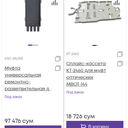
КТ-2460
KSC-MURR
Сплайс-кассета
Муфта
КТ-2460 для муфт
универсальная
оптических
ремонтно-
МВОТ-144
разветвительная до
Под заказ
12 ОВ KSC LIGHT PON
Под заказ
МУРР
18 726
сум
97 476
сум
В корзину