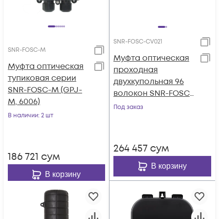
SNR-FOSC-CV021
SNR-FOSC-M
Муфта оптическая
Муфта оптическая
проходная
тупиковая серии
двухкупольная 96
SNR-FOSC-M (GPJ-
волокон SNR-FOSC-
M, 6006)
CV021
Под заказ
В наличии
: 2 шт
264 457
сум
186 721
сум
В корзину
В корзину