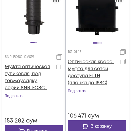
101-01-18
SNR-FOSC-CV019
Оптическая кросс-
Муфта оптическая
муфта для сетей
тупиковая, под
доступа FTTH
термоусадку,
(планка до 18SC)
серии SNR-FOSC-
Под заказ
CV019
Под заказ
106 471
сум
153 282
сум
В корзину