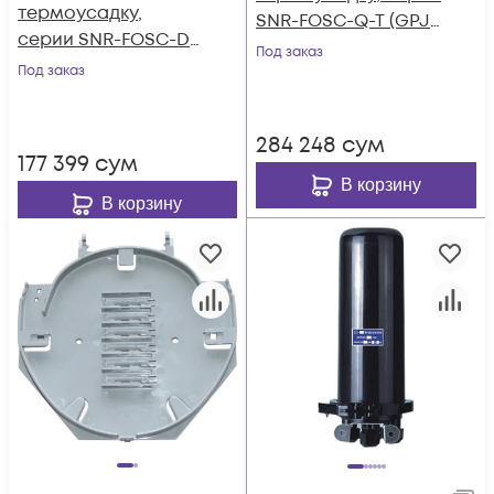
термоусадку,
SNR-FOSC-Q-T (GPJ-
серии SNR-FOSC-D-
Q-T)
Под заказ
T (GPJ-D-T)
Под заказ
284 248
сум
177 399
сум
В корзину
В корзину