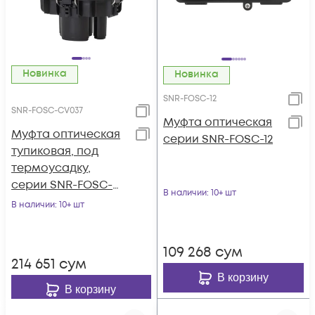
Новинка
Новинка
SNR-FOSC-12
SNR-FOSC-CV037
Муфта оптическая
Муфта оптическая
серии SNR-FOSC-12
тупиковая, под
термоусадку,
серии SNR-FOSC-
В наличии
: 10+ шт
CV037
В наличии
: 10+ шт
109 268
сум
214 651
сум
В корзину
В корзину