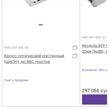
SNR-SFP-W53-20
Модуль SFP 
SNR-ODF-8RE-SC
20км (14dB), 1
Кросс оптический настенный
(ШКОН), до 8SC портов
В наличии
: 100+ шт
Снят с продажи
297 056
су