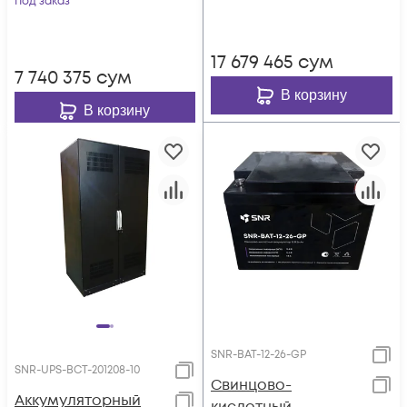
Под заказ
17 679 465
сум
7 740 375
сум
В корзину
В корзину
SNR-BAT-12-26-GP
SNR-UPS-BCT-201208-10
Свинцово-
Аккумуляторный