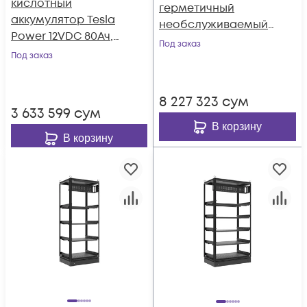
кислотный
герметичный
аккумулятор Tesla
необслуживаемый
Power 12VDC 80Ач,
аккумулятор Tesla
Под заказ
серия High-rate
Под заказ
Power 12VDC 180Ач,
серия High-rate
8 227 323
сум
3 633 599
сум
В корзину
В корзину