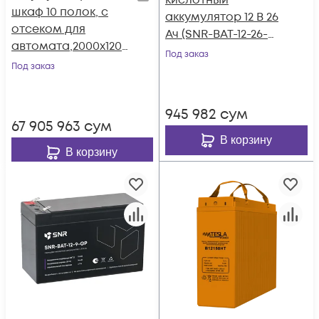
кислотный
шкаф 10 полок, с
аккумулятор 12 В 26
отсеком для
Ач (SNR-BAT-12-26-
автомата,2000х1200
GP)
Под заказ
х800мм (SNR-UPS-
Под заказ
BCT-201208-10)
945 982
сум
67 905 963
сум
В корзину
В корзину