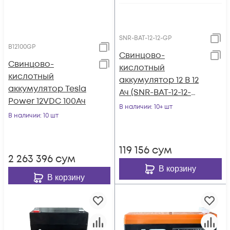
SNR-BAT-12-12-GP
B12100GP
Свинцово-
Свинцово-
кислотный
кислотный
аккумулятор 12 В 12
аккумулятор Tesla
Ач (SNR-BAT-12-12-
Power 12VDC 100Ач
GP)
В наличии
: 10+ шт
В наличии
: 10 шт
119 156
сум
2 263 396
сум
В корзину
В корзину