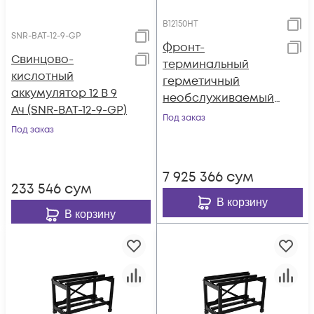
B12150HT
SNR-BAT-12-9-GP
Фронт-
Свинцово-
терминальный
кислотный
герметичный
аккумулятор 12 В 9
необслуживаемый
Ач (SNR-BAT-12-9-GP)
аккумулятор Tesla
Под заказ
Под заказ
Power 12VDC 150Ач,
высокотемператур
ный
7 925 366
сум
233 546
сум
В корзину
В корзину