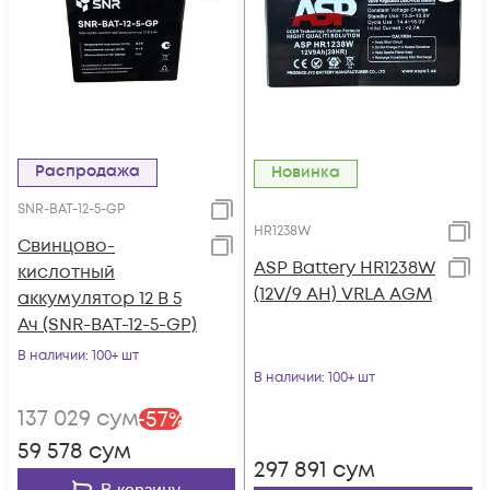
Распродажа
Новинка
SNR-BAT-12-5-GP
HR1238W
Свинцово-
ASP Battery HR1238W
кислотный
(12V/9 AH) VRLA AGM
аккумулятор 12 В 5
Ач (SNR-BAT-12-5-GP)
В наличии
: 100+ шт
В наличии
: 100+ шт
137 029
сум
-
57
%
59 578
сум
297 891
сум