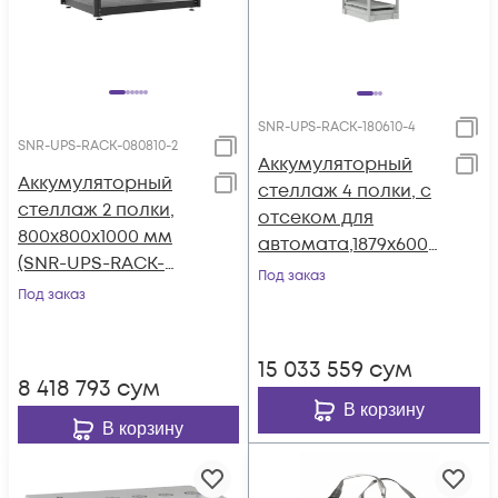
SNR-UPS-RACK-180610-4
SNR-UPS-RACK-080810-2
Аккумуляторный
Аккумуляторный
стеллаж 4 полки, с
стеллаж 2 полки,
отсеком для
800х800х1000 мм
автомата,1879х600х1
(SNR-UPS-RACK-
000мм (SNR-UPS-
Под заказ
080810-2)
Под заказ
RACK-180610-4)
15 033 559
сум
8 418 793
сум
В корзину
В корзину