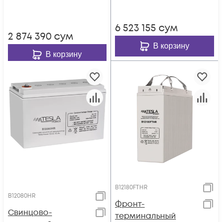
6 523 155
сум
2 874 390
сум
В корзину
В корзину
B12180FTHR
B12080HR
Фронт-
Свинцово-
терминальный