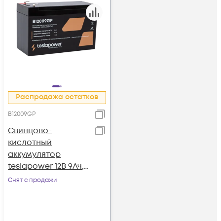
Распродажа остатков
B12009GP
Свинцово-
кислотный
аккумулятор
teslapower 12В 9Ач,
серия GP
Снят с продажи