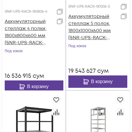
SNR-UPS-RACK-181006-5
SNR-UPS-RACK-180806-4
Аккумуляторный
Аккумуляторный
стеллаж 5 полок,
стеллаж 4 полки,
1800x1000x600 мм
1800х800х600 мм
(SNR-UPS-RACK-
(SNR-UPS-RACK-
181006-5)
Под заказ
180806-4)
Под заказ
19 543 627
сум
16 536 915
сум
В корзину
В корзину