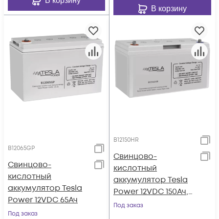
В корзину
В корзину
B12150HR
B12065GP
Свинцово-
Свинцово-
кислотный
кислотный
аккумулятор Tesla
аккумулятор Tesla
Power 12VDC 150Ач,
Power 12VDC 65Ач
серия High-rate
Под заказ
Под заказ