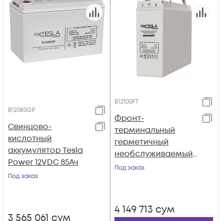
B12100FT
B12085GP
Фронт-
Свинцово-
терминальный
кислотный
герметичный
аккумулятор Tesla
необслуживаемый
Power 12VDC 85Ач
аккумулятор Tesla
Под заказ
Под заказ
Power 12VDC 100Ач
4 149 713
сум
3 565 061
сум