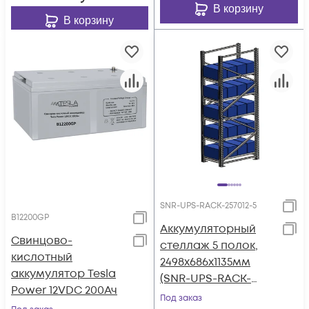
В корзину
В корзину
SNR-UPS-RACK-257012-5
B12200GP
Аккумуляторный
Свинцово-
стеллаж 5 полок,
кислотный
2498х686х1135мм
аккумулятор Tesla
(SNR-UPS-RACK-
Power 12VDC 200Ач
257012-5)
Под заказ