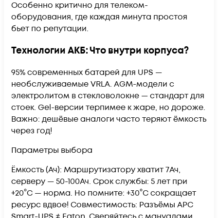
Особенно критично для телеком-
оборудования, где каждая минута простоя
бьет по репутации.
Технологии АКБ: Что внутри корпуса?
95% современных батарей для UPS —
необслуживаемые VRLA. AGM-модели с
электролитом в стекловолокне — стандарт для
стоек. Gel-версии терпимее к жаре, но дороже.
Важно: дешёвые аналоги часто теряют ёмкость
через год!
Параметры выбора
Ёмкость (Ач): Маршрутизатору хватит 7Ач,
серверу — 50-100Ач. Срок службы: 5 лет при
+20°C — норма. Но помните: +30°C сокращает
ресурс вдвое! Совместимость: Разъёмы APC
Smart-UPS ≠ Eaton. Сверяйтесь с мануалами.