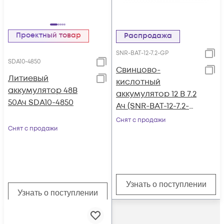
Проектный товар
Распродажа
SNR-BAT-12-7.2-GP
SDA10-4850
Свинцово-
Литиевый
кислотный
аккумулятор 48В
аккумулятор 12 В 7.2
50Ач SDA10-4850
Ач (SNR-BAT-12-7.2-
GP)
Снят с продажи
Снят с продажи
Узнать о поступлении
Узнать о поступлении