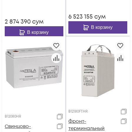
6 523 155
сум
2 874 390
сум
В корзину
В корзину
B12180FTHR
B12080HR
Фронт-
Свинцово-
терминальный