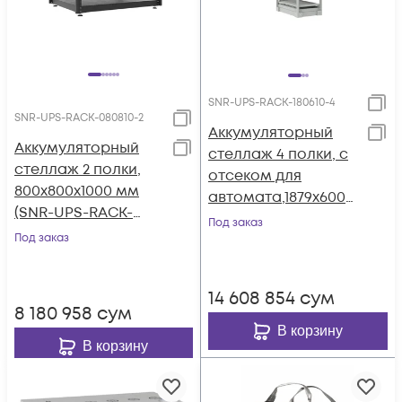
SNR-UPS-RACK-180610-4
SNR-UPS-RACK-080810-2
Аккумуляторный
Аккумуляторный
стеллаж 4 полки, с
стеллаж 2 полки,
отсеком для
800х800х1000 мм
автомата,1879х600х1
(SNR-UPS-RACK-
000мм (SNR-UPS-
Под заказ
080810-2)
Под заказ
RACK-180610-4)
14 608 854
сум
8 180 958
сум
В корзину
В корзину