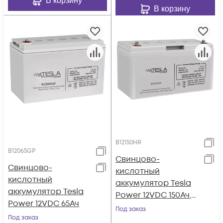
В корзину
В корзину
B12150HR
B12065GP
Свинцово-
Свинцово-
кислотный
кислотный
аккумулятор Tesla
аккумулятор Tesla
Power 12VDC 150Ач,
Power 12VDC 65Ач
серия High-rate
Под заказ
Под заказ