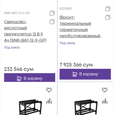
B12150HT
SNR-BAT-12-9-GP
Фронт-
Свинцово-
терминальный
кислотный
герметичный
аккумулятор 12 В 9
необслуживаемый
Ач (SNR-BAT-12-9-GP)
аккумулятор Tesla
Под заказ
Под заказ
Power 12VDC 150Ач,
высокотемператур
ный
7 925 366
сум
233 546
сум
В корзину
В корзину