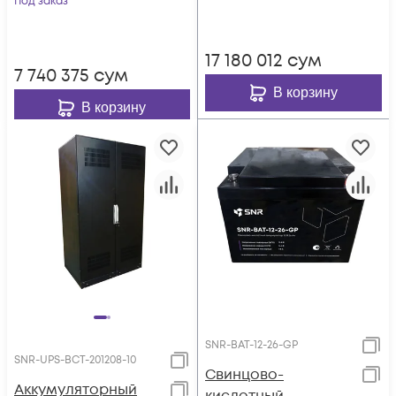
Под заказ
17 180 012
сум
7 740 375
сум
В корзину
В корзину
SNR-BAT-12-26-GP
SNR-UPS-BCT-201208-10
Свинцово-
Аккумуляторный