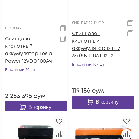
SNR-BAT-12-12-GP
B12100GP
Свинцово-
Свинцово-
кислотный
кислотный
аккумулятор 12 В 12
аккумулятор Tesla
Ач (SNR-BAT-12-12-
Power 12VDC 100Ач
GP)
В наличии
: 10+ шт
В наличии
: 10 шт
119 156
сум
2 263 396
сум
В корзину
В корзину