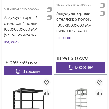
SNR-UPS-RACK-181006-5
SNR-UPS-RACK-180806-4
Аккумуляторный
Аккумуляторный
стеллаж 5 полок,
стеллаж 4 полки,
1800x1000x600 мм
1800х800х600 мм
(SNR-UPS-RACK-
(SNR-UPS-RACK-
181006-5)
Под заказ
180806-4)
Под заказ
18 991 510
сум
16 069 739
сум
В корзину
В корзину