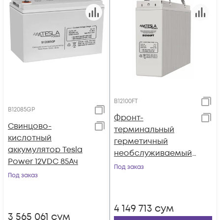
B12100FT
B12085GP
Фронт-
Свинцово-
терминальный
кислотный
герметичный
аккумулятор Tesla
необслуживаемый
Power 12VDC 85Ач
аккумулятор Tesla
Под заказ
Под заказ
Power 12VDC 100Ач
4 149 713
сум
3 565 061
сум