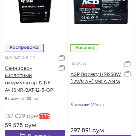
Распродажа
Новинка
SNR-BAT-12-5-GP
HR1238W
Свинцово-
ASP Battery HR1238W
кислотный
(12V/9 AH) VRLA AGM
аккумулятор 12 В 5
Ач (SNR-BAT-12-5-GP)
В наличии
: 100+ шт
В наличии
: 100+ шт
137 029
сум
-
57
%
59 578
сум
297 891
сум