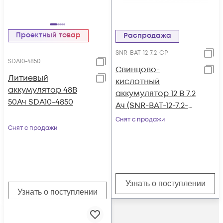
Проектный товар
Распродажа
SNR-BAT-12-7.2-GP
SDA10-4850
Свинцово-
Литиевый
кислотный
аккумулятор 48В
аккумулятор 12 В 7.2
50Ач SDA10-4850
Ач (SNR-BAT-12-7.2-
GP)
Снят с продажи
Снят с продажи
Узнать о поступлении
Узнать о поступлении