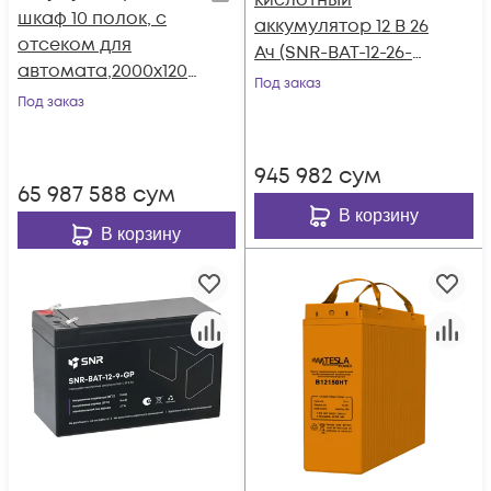
кислотный
шкаф 10 полок, с
аккумулятор 12 В 26
отсеком для
Ач (SNR-BAT-12-26-
автомата,2000х1200
GP)
Под заказ
х800мм (SNR-UPS-
Под заказ
BCT-201208-10)
945 982
сум
65 987 588
сум
В корзину
В корзину