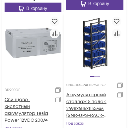
В корзину
В корзину
SNR-UPS-RACK-257012-5
B12200GP
Аккумуляторный
Свинцово-
стеллаж 5 полок,
кислотный
2498х686х1135мм
аккумулятор Tesla
(SNR-UPS-RACK-
Power 12VDC 200Ач
257012-5)
Под заказ