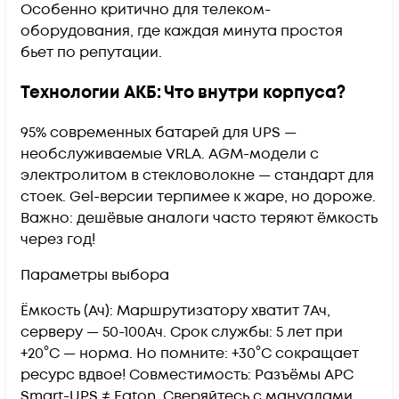
Особенно критично для телеком-
оборудования, где каждая минута простоя
бьет по репутации.
Технологии АКБ: Что внутри корпуса?
95% современных батарей для UPS —
необслуживаемые VRLA. AGM-модели с
электролитом в стекловолокне — стандарт для
стоек. Gel-версии терпимее к жаре, но дороже.
Важно: дешёвые аналоги часто теряют ёмкость
через год!
Параметры выбора
Ёмкость (Ач): Маршрутизатору хватит 7Ач,
серверу — 50-100Ач. Срок службы: 5 лет при
+20°C — норма. Но помните: +30°C сокращает
ресурс вдвое! Совместимость: Разъёмы APC
Smart-UPS ≠ Eaton. Сверяйтесь с мануалами.