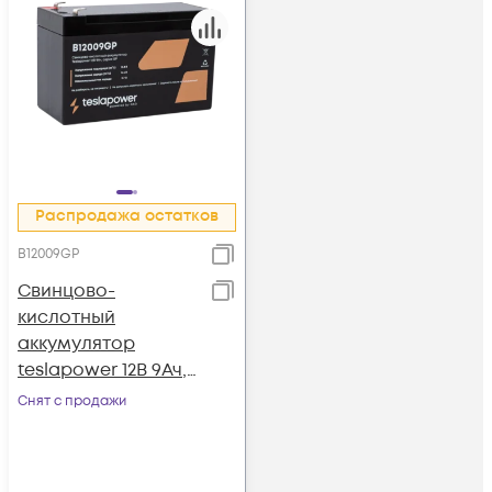
Распродажа остатков
B12009GP
Свинцово-
кислотный
аккумулятор
teslapower 12В 9Ач,
серия GP
Снят с продажи