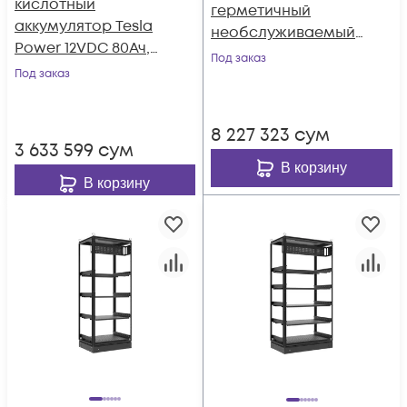
кислотный
герметичный
аккумулятор Tesla
необслуживаемый
Power 12VDC 80Ач,
аккумулятор Tesla
Под заказ
серия High-rate
Под заказ
Power 12VDC 180Ач,
серия High-rate
8 227 323
сум
3 633 599
сум
В корзину
В корзину