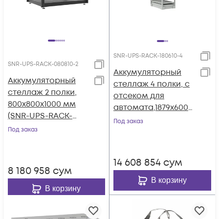
SNR-UPS-RACK-180610-4
SNR-UPS-RACK-080810-2
Аккумуляторный
Аккумуляторный
стеллаж 4 полки, с
стеллаж 2 полки,
отсеком для
800х800х1000 мм
автомата,1879х600х1
(SNR-UPS-RACK-
000мм (SNR-UPS-
Под заказ
080810-2)
Под заказ
RACK-180610-4)
14 608 854
сум
8 180 958
сум
В корзину
В корзину