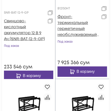
B12150HT
SNR-BAT-12-9-GP
Фронт-
Свинцово-
терминальный
кислотный
герметичный
аккумулятор 12 В 9
необслуживаемый
Ач (SNR-BAT-12-9-GP)
аккумулятор Tesla
Под заказ
Под заказ
Power 12VDC 150Ач,
высокотемператур
ный
7 925 366
сум
233 546
сум
В корзину
В корзину