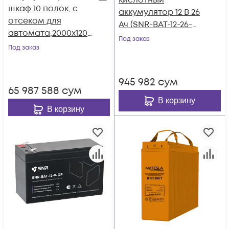
кислотный
шкаф 10 полок, с
аккумулятор 12 В 26
отсеком для
Ач (SNR-BAT-12-26-
автомата,2000х1200
GP)
Под заказ
х800мм (SNR-UPS-
Под заказ
BCT-201208-10)
945 982
сум
65 987 588
сум
В корзину
В корзину