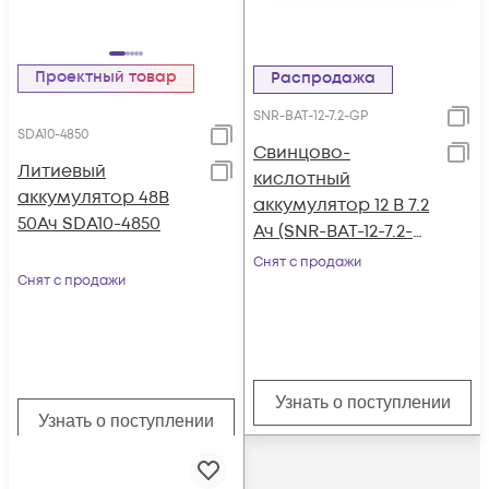
Проектный товар
Распродажа
SNR-BAT-12-7.2-GP
SDA10-4850
Свинцово-
Литиевый
кислотный
аккумулятор 48В
аккумулятор 12 В 7.2
50Ач SDA10-4850
Ач (SNR-BAT-12-7.2-
GP)
Снят с продажи
Снят с продажи
Узнать о поступлении
Узнать о поступлении