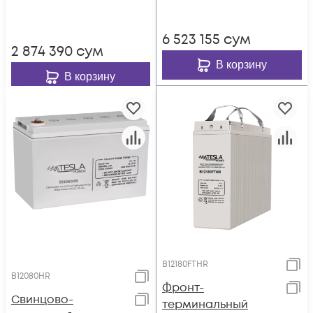
6 523 155
сум
2 874 390
сум
В корзину
В корзину
B12180FTHR
B12080HR
Фронт-
Свинцово-
терминальный