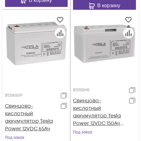
В корзину
В корзину
B12150HR
B12065GP
Свинцово-
Свинцово-
кислотный
кислотный
аккумулятор Tesla
аккумулятор Tesla
Power 12VDC 150Ач,
Power 12VDC 65Ач
серия High-rate
Под заказ
Под заказ