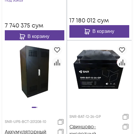
Под заказ
17 180 012
сум
7 740 375
сум
В корзину
В корзину
SNR-BAT-12-26-GP
SNR-UPS-BCT-201208-10
Свинцово-
Аккумуляторный