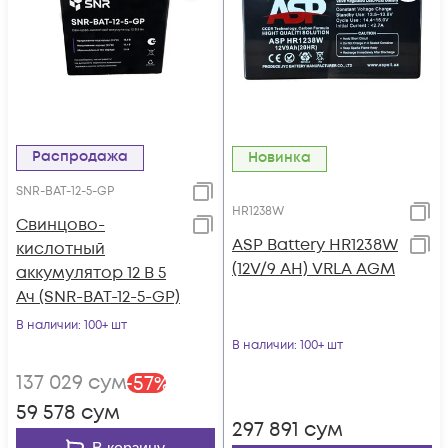
Распродажа
Новинка
SNR-BAT-12-5-GP
HR1238W
Свинцово-
ASP Battery HR1238W
кислотный
(12V/9 AH) VRLA AGM
аккумулятор 12 В 5
Ач (SNR-BAT-12-5-GP)
В наличии
: 100+ шт
В наличии
: 100+ шт
137 029
сум
-
57
%
59 578
сум
297 891
сум