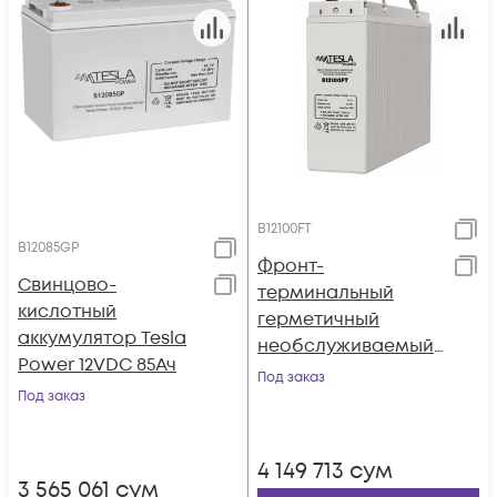
B12100FT
B12085GP
Фронт-
Свинцово-
терминальный
кислотный
герметичный
аккумулятор Tesla
необслуживаемый
Power 12VDC 85Ач
аккумулятор Tesla
Под заказ
Под заказ
Power 12VDC 100Ач
4 149 713
сум
3 565 061
сум