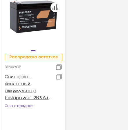
Распродажа остатков
B12009GP
Свинцово-
кислотный
аккумулятор
teslapower 12В 9Ач,
серия GP
Снят с продажи