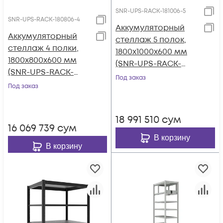
SNR-UPS-RACK-181006-5
SNR-UPS-RACK-180806-4
Аккумуляторный
Аккумуляторный
стеллаж 5 полок,
стеллаж 4 полки,
1800x1000x600 мм
1800х800х600 мм
(SNR-UPS-RACK-
(SNR-UPS-RACK-
181006-5)
Под заказ
180806-4)
Под заказ
18 991 510
сум
16 069 739
сум
В корзину
В корзину