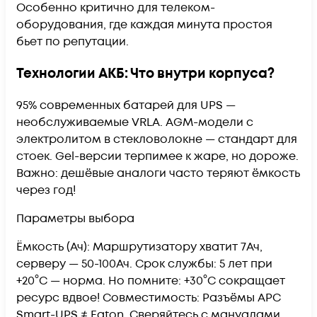
Особенно критично для телеком-
оборудования, где каждая минута простоя
бьет по репутации.
Технологии АКБ: Что внутри корпуса?
95% современных батарей для UPS —
необслуживаемые VRLA. AGM-модели с
электролитом в стекловолокне — стандарт для
стоек. Gel-версии терпимее к жаре, но дороже.
Важно: дешёвые аналоги часто теряют ёмкость
через год!
Параметры выбора
Ёмкость (Ач): Маршрутизатору хватит 7Ач,
серверу — 50-100Ач. Срок службы: 5 лет при
+20°C — норма. Но помните: +30°C сокращает
ресурс вдвое! Совместимость: Разъёмы APC
Smart-UPS ≠ Eaton. Сверяйтесь с мануалами.