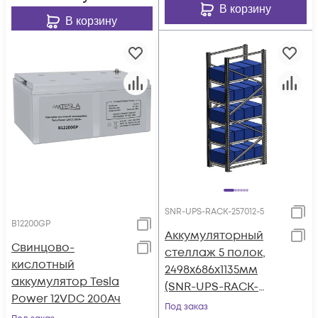
В корзину
В корзину
SNR-UPS-RACK-257012-5
B12200GP
Аккумуляторный
Свинцово-
стеллаж 5 полок,
кислотный
2498х686х1135мм
аккумулятор Tesla
(SNR-UPS-RACK-
Power 12VDC 200Ач
257012-5)
Под заказ