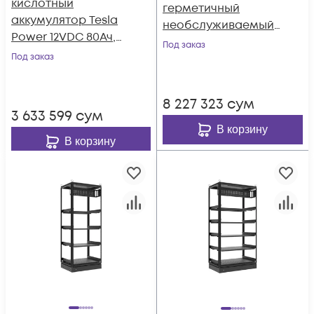
кислотный
герметичный
аккумулятор Tesla
необслуживаемый
Power 12VDC 80Ач,
аккумулятор Tesla
Под заказ
серия High-rate
Под заказ
Power 12VDC 180Ач,
серия High-rate
8 227 323
сум
3 633 599
сум
В корзину
В корзину