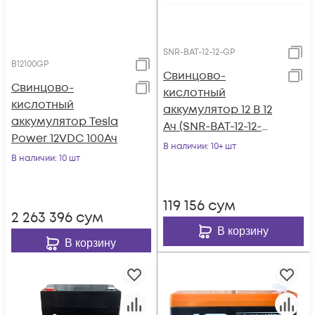
SNR-BAT-12-12-GP
B12100GP
Свинцово-
Свинцово-
кислотный
кислотный
аккумулятор 12 В 12
аккумулятор Tesla
Ач (SNR-BAT-12-12-
Power 12VDC 100Ач
GP)
В наличии
: 10+ шт
В наличии
: 10 шт
119 156
сум
2 263 396
сум
В корзину
В корзину