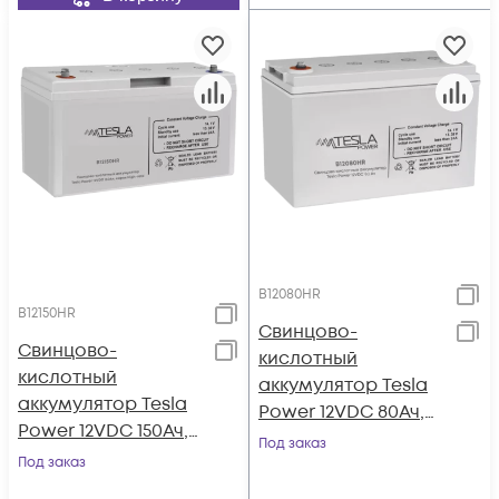
B12080HR
B12150HR
Свинцово-
Свинцово-
кислотный
кислотный
аккумулятор Tesla
аккумулятор Tesla
Power 12VDC 80Ач,
Power 12VDC 150Ач,
серия High-rate
Под заказ
серия High-rate
Под заказ