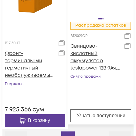
Распродажа остатков
B12009GP
B12150HT
Свинцово-
Фронт-
кислотный
терминальный
аккумулятор
герметичный
teslapower 12В 9Ач,
необслуживаемый
серия GP
Снят с продажи
аккумулятор Tesla
Под заказ
Power 12VDC 150Ач,
высокотемператур
ный
7 925 366
сум
Узнать о поступлении
В корзину