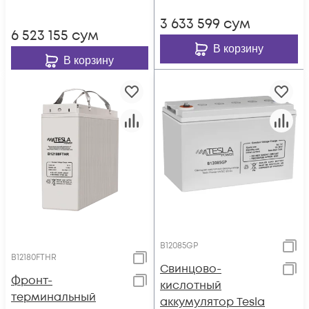
3 633 599
сум
6 523 155
сум
В корзину
В корзину
B12085GP
B12180FTHR
Свинцово-
Фронт-
кислотный
терминальный
аккумулятор Tesla