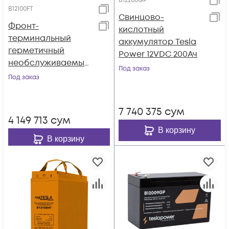
B12200GP
B12100FT
Свинцово-
Фронт-
кислотный
терминальный
аккумулятор Tesla
герметичный
Power 12VDC 200Ач
необслуживаемый
Под заказ
аккумулятор Tesla
Под заказ
Power 12VDC 100Ач
7 740 375
сум
4 149 713
сум
В корзину
В корзину