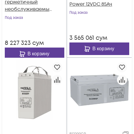
герметичный
Power 12VDC 85Ач
необслуживаемый
Под заказ
аккумулятор Tesla
Под заказ
Power 12VDC 180Ач,
серия High-rate
3 565 061
сум
8 227 323
сум
В корзину
В корзину