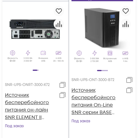
SNR-UPS-ONT-3000-B72
SNR-UPS-ONRT-3000-X72
Источник
Источник
бесперебойного
бесперебойного
питания On-Line
питания он-лайн
SNR серии BASE
SNR ELEMENT II
3кВА/2,7кВт, 72VDC
Под заказ
3000ВА/3000Вт (PF-
Под заказ
1.0), 1ф:1ф (220-240В),