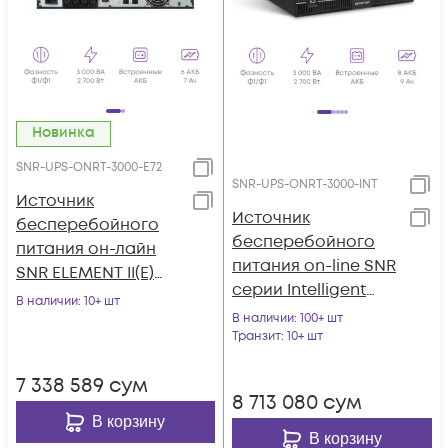
Новинка
SNR-UPS-ONRT-3000-E72
SNR-UPS-ONRT-3000-INT
Источник
Источник
бесперебойного
бесперебойного
питания он-лайн
питания on-line SNR
SNR ELEMENT II(E)
серии Intelligent
3000ВА/2700Вт, 1ф:1ф
В наличии
: 10+ шт
3000 VA, 96VDC
(208-240В), 72В (DC)
В наличии
: 100+ шт
Транзит
: 10+ шт
(6x7Ач)
7 338 589
сум
8 713 080
сум
В корзину
В корзину