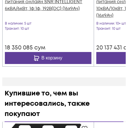
питания онлайн SNR INTELLIGENT
питания онла
6кВА/6кВт, 1ф:1ф, 192В(DC) (16x9Ач)
10кВА/10кВт, 1
(16x9Ач)
В наличии
: 5 шт
В наличии
: 10+ шт
Транзит
: 10 шт
Транзит
: 10 шт
18 350 085
сум
20 137 431
с
В корзину
Купившие то, чем вы
интересовались, также
покупают